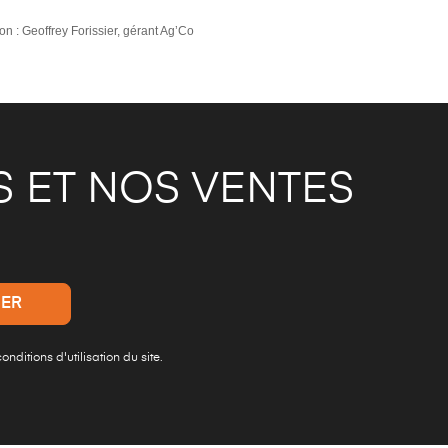
on : Geoffrey Forissier, gérant Ag’Co
 ET NOS VENTES
ditions d'utilisation du site.