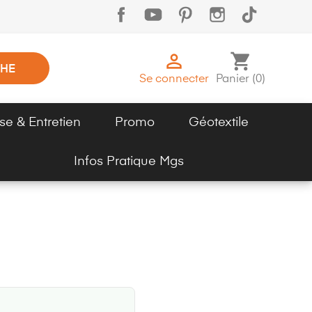

shopping_cart
HE
Se connecter
Panier
(
0
)
se & Entretien
Promo
Géotextile
Infos Pratique Mgs