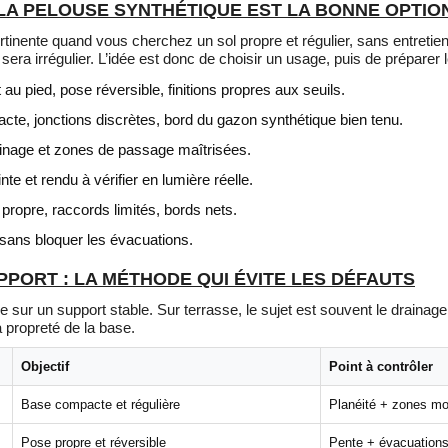
LA PELOUSE SYNTHÉTIQUE EST LA BONNE OPTIO
tinente quand vous cherchez un sol propre et régulier, sans entretien 
du sera irrégulier. L’idée est donc de choisir un usage, puis de prépare
 au pied, pose réversible, finitions propres aux seuils.
acte, jonctions discrètes, bord du gazon synthétique bien tenu.
rainage et zones de passage maîtrisées.
nte et rendu à vérifier en lumière réelle.
propre, raccords limités, bords nets.
 sans bloquer les évacuations.
PORT : LA MÉTHODE QUI ÉVITE LES DÉFAUTS
se sur un support stable. Sur terrasse, le sujet est souvent le drainage
a propreté de la base.
Objectif
Point à contrôler
Base compacte et régulière
Planéité + zones mo
Pose propre et réversible
Pente + évacuations