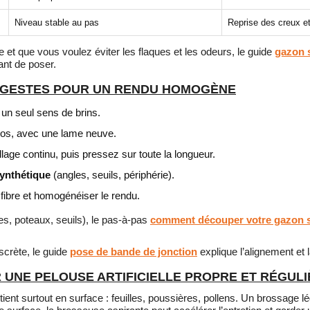
Niveau stable au pas
Reprise des creux e
se et que vous voulez éviter les flaques et les odeurs, le guide
gazon s
vant de poser.
S GESTES POUR UN RENDU HOMOGÈNE
 un seul sens de brins.
os, avec une lame neuve.
lage continu, puis pressez sur toute la longueur.
ynthétique
(angles, seuils, périphérie).
fibre et homogénéiser le rendu.
s, poteaux, seuils), le pas-à-pas
comment découper votre gazon s
iscrète, le guide
pose de bande de jonction
explique l’alignement et l
 UNE PELOUSE ARTIFICIELLE PROPRE ET RÉGUL
etient surtout en surface : feuilles, poussières, pollens. Un brossage l