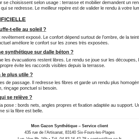
 se choisissent selon usage : terrasse et mobilier demandent un rendu
ui se redresse. Le meilleur repère est de valider le rendu à votre lu
FICIELLE
ffe-t-elle au soleil ?
revêtement exposé. Le confort dépend surtout de l’ombre, de la teinte
ctuel améliore le confort sur les zones très exposées.
e synthétique sur dalle béton ?
que les évacuations restent libres. Le rendu se joue sur les découpes, l
ropre évite les raccords visibles depuis la terrasse.
 le plus utile ?
es de passage. Il redresse les fibres et garde un rendu plus homogèn
e, rinçage ponctuel si besoin.
ui se relève ?
 la pose : bords nets, angles propres et fixation adaptée au support. 
 si la fibre est belle.
Mon Gazon Synthétique – Service client
435 rue de l’Artisanat, 83140 Six-Fours-les-Plages
Lun–Ven 8h–16h • Tél. 04 83 16 42 78 • contact@ag-co.fr