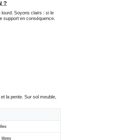
N ?
lourd. Soyons clairs : si le
r le support en conséquence.
 et la pente. Sur sol meuble,
lles
 libres