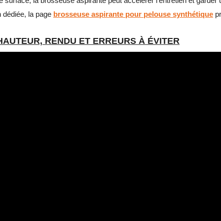
surface, la brosseuse aspirante peut accélérer l’entretien et garde
n dédiée, la page
brosseuse aspirante pour pelouse synthétique
pr
 HAUTEUR, RENDU ET ERREURS À ÉVITER