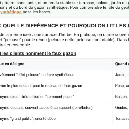
t propre, sans tonte, et un rendu stable sur terrasse, balcon, jardin ou p
tions et du bord du gazon synthétique. Pour comprendre le rôle du géot
synthétique
pose les bases.
 QUELLE DIFFÉRENCE ET POURQUOI ON LIT LES 
 de la même idée : une surface d’herbe. En pratique, on utilise souve
 et “pelouse” pour le rendu (pelouse nette, pelouse confortable). Dans
 traiter ensemble.
t les clients nomment le faux gazon
ue ça désigne
Quand ç
vêtement “effet pelouse” en fibre synthétique
Jardin, 
rme le plus courant pour le rouleau de faux gazon
Pose, a
yme direct, très utilisé en “comment poser”
Balcon, 
nyme courant, souvent associé au support (terre/béton)
Guides, 
nyme “grand public”, orienté déco
Terrasse