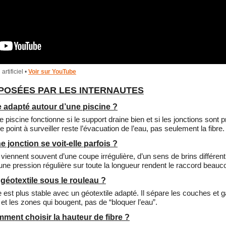
rtificiel •
Voir sur YouTube
POSÉES PAR LES INTERNAUTES
-ce adapté autour d’une piscine ?
ne piscine fonctionne si le support draine bien et si les jonctions sont p
Le point à surveiller reste l’évacuation de l’eau, pas seulement la fibre.
 jonction se voit-elle parfois ?
 viennent souvent d’une coupe irrégulière, d’un sens de brins différent
ne pression régulière sur toute la longueur rendent le raccord beauco
un géotextile sous le rouleau ?
e est plus stable avec un géotextile adapté. Il sépare les couches et 
 et les zones qui bougent, pas de “bloquer l’eau”.
ment choisir la hauteur de fibre ?