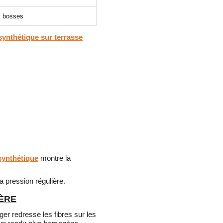
t bosses
ynthétique sur terrasse
ynthétique
montre la
a pression régulière.
IÈRE
éger redresse les fibres sur les