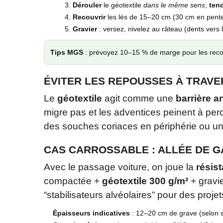
Dérouler
le géotextile
dans le même sens
,
ten
Recouvrir
les lés de 15–20 cm (30 cm en pent
Gravier
: versez, nivelez au râteau (dents vers 
Tips MGS
: prévoyez 10–15 % de marge pour les reco
ÉVITER LES REPOUSSES À TRAVE
Le
géotextile
agit comme une
barrière a
migre pas et les adventices peinent à perc
des souches coriaces en périphérie ou un
CAS CARROSSABLE : ALLÉE DE 
Avec le passage voiture, on joue la
résis
compactée +
géotextile 300 g/m²
+ gravie
“stabilisateurs alvéolaires” pour des proje
Épaisseurs indicatives
: 12–20 cm de grave (selon 