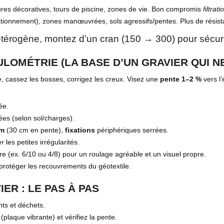
ures décoratives, tours de piscine, zones de vie. Bon compromis
filtrati
ationnement), zones manœuvrées, sols agressifs/pentes. Plus de résis
 hétérogène, montez d’un cran (150 → 300) pour sécuri
LOMÉTRIE (LA BASE D’UN GRAVIER QUI N
le, cassez les bosses, corrigez les creux. Visez une
pente 1–2 %
vers l’
ée.
es (selon sol/charges).
cm
(30 cm en pente),
fixations
périphériques serrées.
 les petites irrégularités.
e (ex. 6/10 ou 4/8) pour un roulage agréable et un visuel propre.
 protéger les recouvrements du géotextile.
ER : LE PAS À PAS
nts et déchets.
plaque vibrante) et vérifiez la pente.