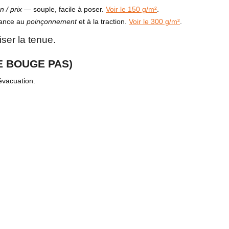
on / prix
— souple, facile à poser.
Voir le 150 g/m²
.
tance au
poinçonnement
et à la traction.
Voir le 300 g/m²
.
ser la tenue.
E BOUGE PAS)
évacuation.