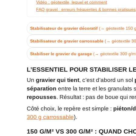
Vidéo : géotextile, lequel et comment
FAQ gravel : erreurs fréquentes & bonnes pratiques
Stabilisateur de gravier décoratif
(→ géotextile 150 
Stabilisateur de gravier carrossable
(→ géotextile 3
Stabiliser le gravier du garage
(→ géotextile 300 g/m
L’ESSENTIEL POUR STABILISER L
Un
gravier qui tient
, c’est d’abord un sol
séparation
entre la terre et les granulats 
repousses
. Résultat : pas de boue qui re
Côté choix, le repère est simple :
piéton/d
300 g carrossable
).
150 G/M² VS 300 G/M² : QUAND CH