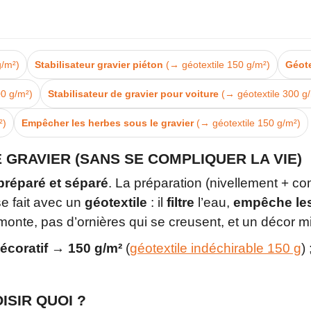
g/m²)
Stabilisateur gravier piéton
(→ géotextile 150 g/m²)
Géote
00 g/m²)
Stabilisateur de gravier pour voiture
(→ géotextile 300 g
²)
Empêcher les herbes sous le gravier
(→ géotextile 150 g/m²)
E GRAVIER (SANS SE COMPLIQUER LA VIE)
préparé et séparé
. La préparation (nivellement + c
se fait avec un
géotextile
: il
filtre
l’eau,
empêche les
monte, pas d’ornières qui se creusent, et un décor mi
écoratif → 150 g/m²
(
géotextile indéchirable 150 g
) 
OISIR QUOI ?