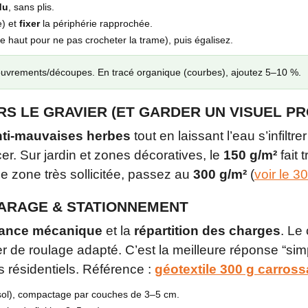
du
, sans plis.
e) et
fixer
la périphérie rapprochée.
le haut pour ne pas crocheter la trame), puis égalisez.
uvrements/découpes. En tracé organique (courbes), ajoutez 5–10 %.
RS LE GRAVIER (ET GARDER UN VISUEL P
nti‑mauvaises herbes
tout en laissant l’eau s’infiltr
er. Sur jardin et zones décoratives, le
150 g/m²
fait t
e zone très sollicitée, passez au
300 g/m²
(
voir le 3
GARAGE & STATIONNEMENT
tance mécanique
et la
répartition des charges
. Le
r de roulage adapté. C’est la meilleure réponse “si
ts résidentiels. Référence :
géotextile 300 g carross
sol), compactage par couches de 3–5 cm.