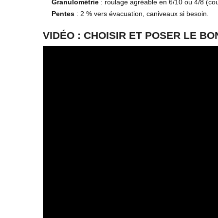
Granulométrie
: roulage agréable en 6/10 ou 4/8 (cou
Pentes
: 2 % vers évacuation, caniveaux si besoin.
VIDÉO : CHOISIR ET POSER LE B