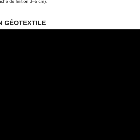
che de finition 3–5 cm).
ON GÉOTEXTILE