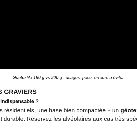
Géotextile 150 g vs 300 g : usages, pose, erreurs à éviter.
S GRAVIERS
l indispensable ?
ts résidentiels, une base bien compactée + un
géote
t durable. Réservez les alvéolaires aux cas très spéc