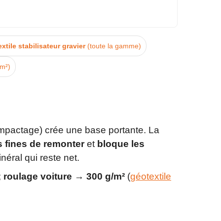
xtile stabilisateur gravier
(toute la gamme)
/m²)
ompactage) crée une base portante. La
 fines de remonter
et
bloque les
néral qui reste net.
;
roulage voiture → 300 g/m²
(
géotextile