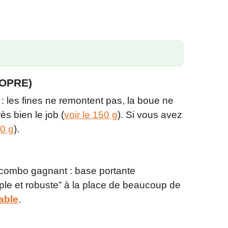
ROPRE)
er : les fines ne remontent pas, la boue ne
rès bien le job (
voir le 150 g
). Si vous avez
00 g
).
 combo gagnant : base portante
mple et robuste” à la place de beaucoup de
able
.