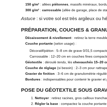
150 g/m²
: allées
piétonnes
, massifs minéraux, bord
300 g/m²
:
carrossable
(allée de garage, place de st
Astuce
: si votre sol est très argileux ou
PRÉPARATION, COUCHES & GRANU
Décaissement & nivellement
: retirez la terre meub
Couche portante
(selon usage) :
Décoratif/piéton : 5–8 cm de grave 0/31,5 compact
Carrossable : 12–20 cm en couches fines compacté
Géotextile
: déroulé
tendu
, lés
chevauchés 15–20 
Couche de réglage
(si besoin) : 2–3 cm pour rattraper
Gravier de finition
: 3–6 cm de granulométrie régulièr
Bordures
: indispensables pour contenir le gravier et
POSE DU GÉOTEXTILE SOUS GRAVI
Nettoyer
: retirez racines, gros cailloux trancha
Régler la base
: compactez la couche portante (