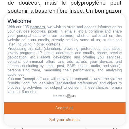
de douceur, mais le polypropylène peut
soutenir la base en fibre frisée. Un bon gazon
se juge sur l’assemblage complet : matière,
Welcome
forme de fibre, densité, poids, backing et
With our 105
partners
, we wish to store and access information on
your devices (cookies, pixels in emails, etc.), combine and share
usage prévu.
your personal data with our partners, whether collected on this
website or in our emails, already held by some of us, or obtained
later, including in other contexts.
Pourquoi un gazon 100 % PE peut-il paraître trop
Processing this data (identifiers, browsing, preferences, purchases,
régulier ?
loyalty programs, IP, postal addresses and emails, phone, precise
geolocation, etc.) allows developing and offering you services,
Parce qu’une fibre très douce et très lisse
content, commercial offers and ads across your devices and
screens (including by email, post, SMS, phone, audio, and video),
peut donner une lecture droite, nette, presque
personalising them, measuring their performance, and analysing
audiences.
textile. C’est agréable au toucher, mais pas
You can "accept all" and withdraw your consent at any time via the
"cookie" icon
. You can also "set detailed preferences" and object to
toujours le rendu le plus naturel. Le réalisme
processing activities not subject to consent. These choices remain
valid for 6 months.
vient aussi des formes de fibres, du sous-poil,
powered by
des nuances et de la structure.
Accept all
Quel gazon choisir pour une terrasse très utilisée ?
Set your choices
Pour une terrasse très utilisée, avec chaises,