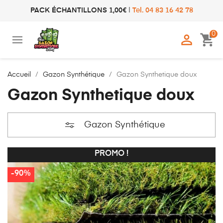
PACK ÉCHANTILLONS 1,00€
|
Tel. 04 83 16 42 78
0

shopping_cart
Accueil
Gazon Synthétique
Gazon Synthetique doux
Gazon Synthetique doux
Gazon Synthétique
PROMO !
-90%