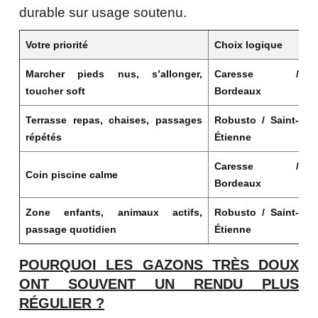
durable sur usage soutenu.
Votre priorité
Choix logique
P
Marcher pieds nus, s’allonger,
Caresse /
F
toucher soft
Bordeaux
d
Terrasse repas, chaises, passages
Robusto / Saint-
F
répétés
Étienne
t
Caresse /
T
Coin piscine calme
Bordeaux
r
Zone enfants, animaux actifs,
Robusto / Saint-
P
passage quotidien
Étienne
s
POURQUOI LES GAZONS TRÈS DOUX
ONT SOUVENT UN RENDU PLUS
RÉGULIER ?