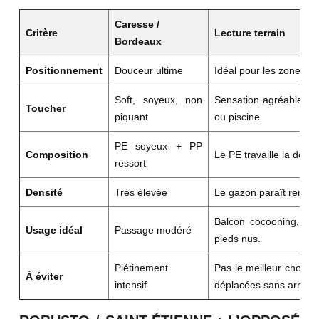
Caresse /
Critère
Lecture terrain
Bordeaux
Positionnement
Douceur ultime
Idéal pour les zones pi
Soft, soyeux, non
Sensation agréable au
Toucher
piquant
ou piscine.
PE soyeux + PP
Composition
Le PE travaille la douc
ressort
Densité
Très élevée
Le gazon paraît rempli,
Balcon cocooning, ter
Usage idéal
Passage modéré
pieds nus.
Piétinement
Pas le meilleur choix p
À éviter
intensif
déplacées sans arrêt.