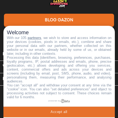
BLOG GAZON
Welcome
DEMANDE DE DEVIS
With our 105
partners
, we wish to store and access information on
your devices (cookies, pixels in emails, etc.), combine and share
your personal data with our partners, whether collected on this
website or in our emails, already held by some of us, or obtained

later, including in other contexts.
INFORMATIONS
Processing this data (identifiers, browsing, preferences, purchases,
loyalty programs, IP, postal addresses and emails, phone, precise
geolocation, etc.) allows developing and offering you services,

VOTRE COMPTE
content, commercial offers and ads across your devices and
screens (including by email, post, SMS, phone, audio, and video),
personalising them, measuring their performance, and analysing
keyboard_arrow_down
INFORMATIONS SUR LE MAGASIN
audiences.
You can "accept all" and withdraw your consent at any time via the
"cookie" icon
. You can also "set detailed preferences" and object to
processing activities not subject to consent. These choices remain
valid for 6 months.
powered by
Copyright © 2026 -
Mon Gazon Synthétique
. Tous Droits
Accept all
Réservés | MGS | Tva: FR35518331277 | Capital: 15000