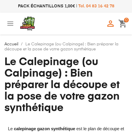
PACK ÉCHANTILLONS 1,00€
|
Tel. 04 83 16 42 78
0

shopping_cart
Accueil
Le Calepinage (ou Calpinage) : Bien préparer la
découpe et la pose de votre gazon synthétique
Le Calepinage (ou
Calpinage) : Bien
préparer la découpe et
la pose de votre gazon
synthétique
Le
calepinage gazon synthétique
est le plan de découpe et