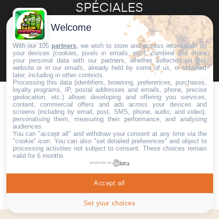
SPÉCIALES
Welcome
With our 105
partners
, we wish to store and access information on
your devices (cookies, pixels in emails, etc.), combine and share
Vous pouvez vous désinscrire à tout moment. Vous trouverez pour cela nos
your personal data with our partners, whether collected on this
informations de contact dans les conditions d'utilisation du site.
website or in our emails, already held by some of us, or obtained
later, including in other contexts.
Processing this data (identifiers, browsing, preferences, purchases,
loyalty programs, IP, postal addresses and emails, phone, precise
geolocation, etc.) allows developing and offering you services,
content, commercial offers and ads across your devices and
screens (including by email, post, SMS, phone, audio, and video),
personalising them, measuring their performance, and analysing
audiences.
Livraison
Certifié
You can "accept all" and withdraw your consent at any time via the
dans toute la France
Garantie 10 ans
"cookie" icon
. You can also "set detailed preferences" and object to
processing activities not subject to consent. These choices remain
valid for 6 months.
powered by
Paiement Sécurisé
Service Client
Paiement en 3 ou 4 fois
contact@ag-co.fr
Accept all
Set your choices