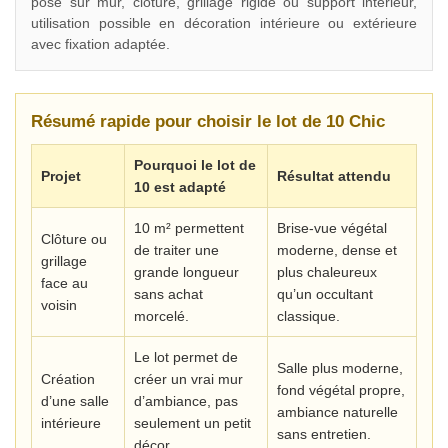
pose sur mur, clôture, grillage rigide ou support intérieur,
utilisation possible en décoration intérieure ou extérieure
avec fixation adaptée.
Résumé rapide pour choisir le lot de 10 Chic
Pourquoi le lot de
Projet
Résultat attendu
10 est adapté
10 m² permettent
Brise-vue végétal
Clôture ou
de traiter une
moderne, dense et
grillage
grande longueur
plus chaleureux
face au
sans achat
qu’un occultant
voisin
morcelé.
classique.
Le lot permet de
Salle plus moderne,
Création
créer un vrai mur
fond végétal propre,
d’une salle
d’ambiance, pas
ambiance naturelle
intérieure
seulement un petit
sans entretien.
décor.