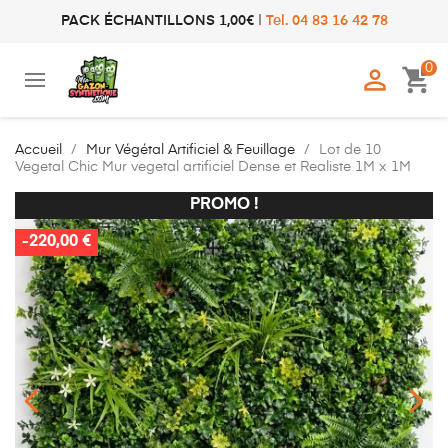
PACK ÉCHANTILLONS 1,00€
|
Tel. 04 83 16 42 78
0

shopping_cart
Accueil
Mur Végétal Artificiel & Feuillage
Lot de 10
Vegetal Chic Mur vegetal artificiel Dense et Realiste 1M x 1M
PROMO !
PROMO !
-220,00 €
-220,00 €