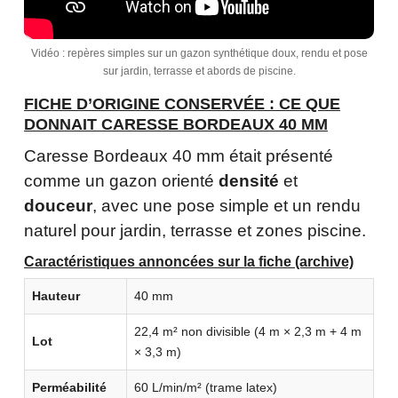
Vidéo : repères simples sur un gazon synthétique doux, rendu et pose
sur jardin, terrasse et abords de piscine.
FICHE D’ORIGINE CONSERVÉE : CE QUE
DONNAIT CARESSE BORDEAUX 40 MM
Caresse Bordeaux 40 mm était présenté
comme un gazon orienté
densité
et
douceur
, avec une pose simple et un rendu
naturel pour jardin, terrasse et zones piscine.
Caractéristiques annoncées sur la fiche (archive)
Hauteur
40 mm
22,4 m² non divisible (4 m × 2,3 m + 4 m
Lot
× 3,3 m)
Perméabilité
60 L/min/m² (trame latex)