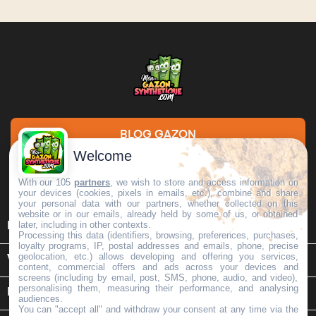
BLOG GAZON
Welcome
DEMANDE DE DEVIS
With our 105
partners
, we wish to store and access information on
your devices (cookies, pixels in emails, etc.), combine and share
your personal data with our partners, whether collected on this
website or in our emails, already held by some of us, or obtained

later, including in other contexts.
INFORMATIONS
Processing this data (identifiers, browsing, preferences, purchases,
loyalty programs, IP, postal addresses and emails, phone, precise
geolocation, etc.) allows developing and offering you services,

VOTRE COMPTE
content, commercial offers and ads across your devices and
screens (including by email, post, SMS, phone, audio, and video),
personalising them, measuring their performance, and analysing
keyboard_arrow_down
INFORMATIONS SUR LE MAGASIN
audiences.
You can "accept all" and withdraw your consent at any time via the