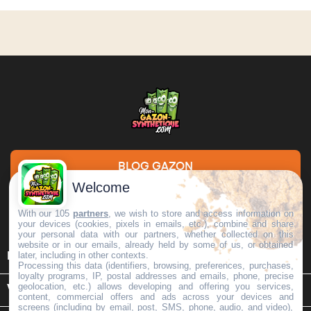
BLOG GAZON
Welcome
DEMANDE DE DEVIS
With our 105
partners
, we wish to store and access information on
your devices (cookies, pixels in emails, etc.), combine and share
your personal data with our partners, whether collected on this
website or in our emails, already held by some of us, or obtained

later, including in other contexts.
INFORMATIONS
Processing this data (identifiers, browsing, preferences, purchases,
loyalty programs, IP, postal addresses and emails, phone, precise
geolocation, etc.) allows developing and offering you services,

VOTRE COMPTE
content, commercial offers and ads across your devices and
screens (including by email, post, SMS, phone, audio, and video),