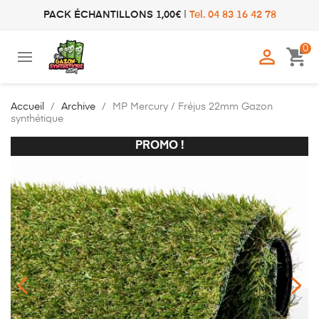
PACK ÉCHANTILLONS 1,00€
|
Tel. 04 83 16 42 78
0

shopping_cart
Accueil
Archive
MP Mercury / Fréjus 22mm Gazon
synthétique
PROMO !
PROMO !