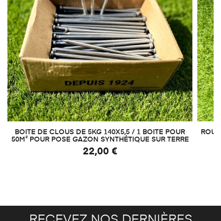
BOITE DE CLOUS DE 5KG 140X5,5 / 1 BOITE POUR
ROUL
50M² POUR POSE GAZON SYNTHÉTIQUE SUR TERRE
22,00 €
RECEVEZ NOS DERNIÈRES