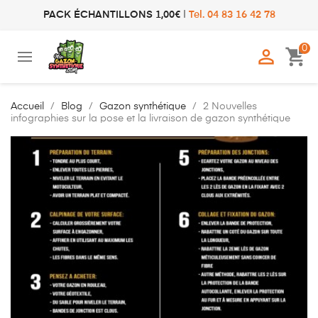
PACK ÉCHANTILLONS 1,00€
|
Tel. 04 83 16 42 78
0

shopping_cart
Accueil
Blog
Gazon synthétique
2 Nouvelles
infographies sur la pose et la livraison de gazon synthétique