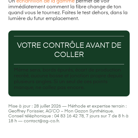
Un
échantillon de la gamme
permet de voir
immédiatement comment la fibre change de ton
quand vous le tournez. Faites le test dehors, dans la
lumière du futur emplacement.
VOTRE CONTRÔLE AVANT DE
COLLER
Même sens, bords épurés, écart de production
recréé, aucune bosse et jonction propre depuis
plusieurs angles. Si un seul de ces points
manque, ne collez pas encore.
Mise à jour : 28 juillet 2026 — Méthode et expertise terrain :
Geoffrey Forissier, AG’CO – Mon Gazon Synthétique.
Conseil téléphonique : 04 83 16 42 78, 7 jours sur 7 de 8 h à
18 h — contact@ag-co.fr.