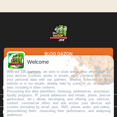
BLOG GAZON
Welcome
DEMANDE DE DEVIS
With our 105
partners
, we wish to store and access information on
your devices (cookies, pixels in emails, etc.), combine and share
your personal data with our partners, whether collected on this
website or in our emails, already held by some of us, or obtained

later, including in other contexts.
INFORMATIONS
Processing this data (identifiers, browsing, preferences, purchases,
loyalty programs, IP, postal addresses and emails, phone, precise
geolocation, etc.) allows developing and offering you services,

VOTRE COMPTE
content, commercial offers and ads across your devices and
screens (including by email, post, SMS, phone, audio, and video),
personalising them, measuring their performance, and analysing
keyboard_arrow_down
INFORMATIONS SUR LE MAGASIN
audiences.