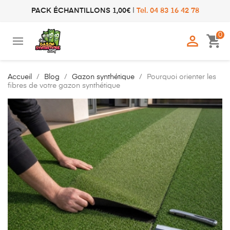
PACK ÉCHANTILLONS 1,00€
|
Tel. 04 83 16 42 78
0

shopping_cart
Accueil
Blog
Gazon synthétique
Pourquoi orienter les
fibres de votre gazon synthétique