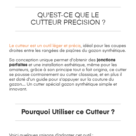
QU'EST-CE QUE LE
CUTTEUR PRECISION ?
Le cutteur est un outil léger et précis
, idéal pour les coupes
droites entre les rangées de piqûres du gazon synthétique.
Sa conception unique permet d'obtenir des
jonctions
parfaites
et une installation esthétique, même pour les
amateurs, grâce à son principe tout a fait origina, ce cutter
se pousse contrairement au cutter classique, et en plus il
est doté d'un guide pour s'appuyer sur la couture du
gazon.... Un cutter spécial gazon synthétique simple et
innovant.
Pourquoi Utiliser ce Cutteur ?
Voici quelques raisons d’adopter cet outil :