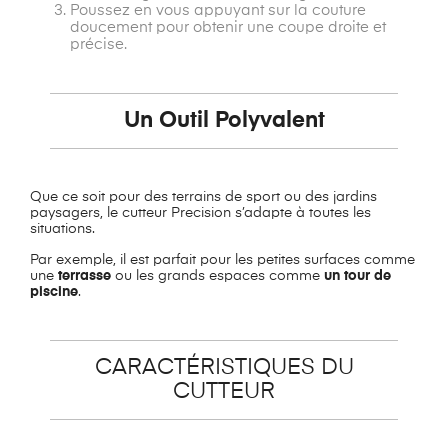
Poussez en vous appuyant sur la couture
doucement pour obtenir une coupe droite et
précise.
Un Outil Polyvalent
Que ce soit pour des terrains de sport ou des jardins
paysagers, le cutteur Precision s’adapte à toutes les
situations.
Par exemple, il est parfait pour les petites surfaces comme
une
terrasse
ou les grands espaces comme
un tour de
piscine
.
CARACTÉRISTIQUES DU
CUTTEUR