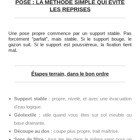
POSE : LA MÉTHODE SIMPLE QUI ÉVITE
LES REPRISES
Une pose propre commence par un support stable. Pas
forcément “parfait”, mais stable. Si le support bouge, le
gazon suit. Si le support est poussiéreux, la fixation tient
mal.
Étapes terrain, dans le bon ordre
Support stable :
propre, nivelé, et avec une évacuation
d’eau logique.
Géotextile :
utile quand vous êtes sur sol meuble ou
base drainante.
Découpe au dos :
coupe plus propre, trait maîtrisé.
Sens de fibre :
tous les lés dans le même sens pour un