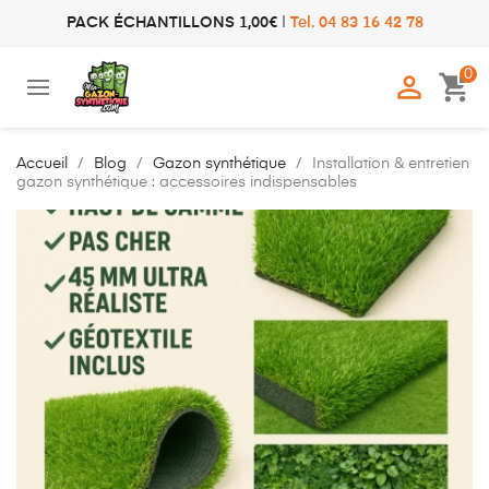
PACK ÉCHANTILLONS 1,00€
|
Tel. 04 83 16 42 78
0

shopping_cart
Accueil
Blog
Gazon synthétique
Installation & entretien
gazon synthétique : accessoires indispensables