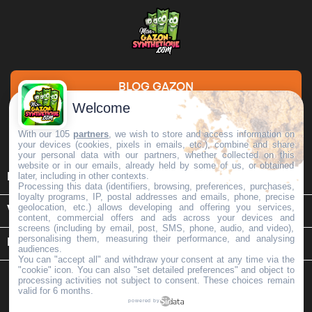
BLOG GAZON
Welcome
DEMANDE DE DEVIS
With our 105
partners
, we wish to store and access information on
your devices (cookies, pixels in emails, etc.), combine and share
your personal data with our partners, whether collected on this
website or in our emails, already held by some of us, or obtained

later, including in other contexts.
INFORMATIONS
Processing this data (identifiers, browsing, preferences, purchases,
loyalty programs, IP, postal addresses and emails, phone, precise
geolocation, etc.) allows developing and offering you services,

VOTRE COMPTE
content, commercial offers and ads across your devices and
screens (including by email, post, SMS, phone, audio, and video),
personalising them, measuring their performance, and analysing
keyboard_arrow_down
INFORMATIONS SUR LE MAGASIN
audiences.
You can "accept all" and withdraw your consent at any time via the
"cookie" icon
. You can also "set detailed preferences" and object to
processing activities not subject to consent. These choices remain
valid for 6 months.
powered by