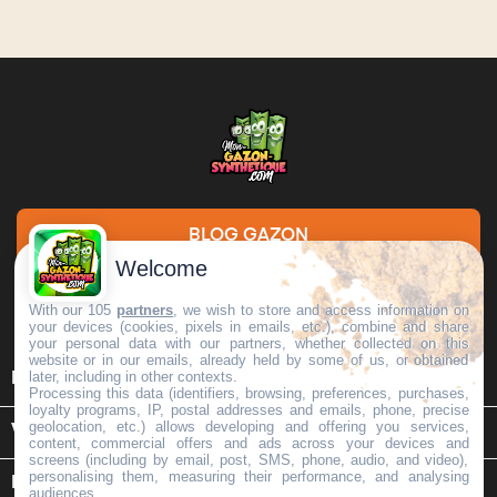
BLOG GAZON
Welcome
DEMANDE DE DEVIS
With our 105
partners
, we wish to store and access information on
your devices (cookies, pixels in emails, etc.), combine and share
your personal data with our partners, whether collected on this
website or in our emails, already held by some of us, or obtained

later, including in other contexts.
INFORMATIONS
Processing this data (identifiers, browsing, preferences, purchases,
loyalty programs, IP, postal addresses and emails, phone, precise
geolocation, etc.) allows developing and offering you services,

VOTRE COMPTE
content, commercial offers and ads across your devices and
screens (including by email, post, SMS, phone, audio, and video),
personalising them, measuring their performance, and analysing
keyboard_arrow_down
INFORMATIONS SUR LE MAGASIN
audiences.