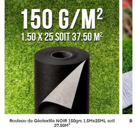
Rouleau de Géotextile NOIR 150grs 1.5Mx25ML soit
Ban
37.50M²