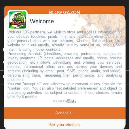
BLOG GAZON
Welcome
DEMANDE DE DEVIS
With our 105
partners
, we wish to store and access information on
your devices (cookies, pixels in emails, etc.), combine and share
your personal data with our partners, whether collected on this
website or in our emails, already held by some of us, or obtained

later, including in other contexts.
INFORMATIONS
Processing this data (identifiers, browsing, preferences, purchases,
loyalty programs, IP, postal addresses and emails, phone, precise
geolocation, etc.) allows developing and offering you services,

VOTRE COMPTE
content, commercial offers and ads across your devices and
screens (including by email, post, SMS, phone, audio, and video),
personalising them, measuring their performance, and analysing
keyboard_arrow_down
INFORMATIONS SUR LE MAGASIN
audiences.
You can "accept all" and withdraw your consent at any time via the
"cookie" icon
. You can also "set detailed preferences" and object to
processing activities not subject to consent. These choices remain
valid for 6 months.
powered by
Copyright © 2026 -
Mon Gazon Synthétique
. Tous Droits
Accept all
Réservés | MGS | Tva: FR35518331277 | Capital: 15000
Set your choices
Mentions légales
Conditions Générales de Vente