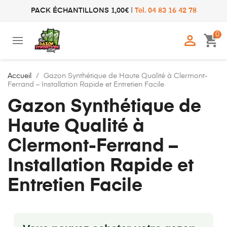
PACK ÉCHANTILLONS 1,00€
|
Tel. 04 83 16 42 78
0

shopping_cart
Accueil
Gazon Synthétique de Haute Qualité à Clermont-
Ferrand – Installation Rapide et Entretien Facile
Gazon Synthétique de
Haute Qualité à
Clermont-Ferrand –
Installation Rapide et
Entretien Facile