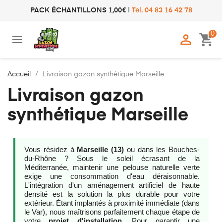
PACK ÉCHANTILLONS 1,00€
|
Tel. 04 83 16 42 78
0

shopping_cart
Accueil
Livraison gazon synthétique Marseille
Livraison gazon
synthétique Marseille
Vous résidez à
Marseille (13)
ou dans les Bouches-
du-Rhône ? Sous le soleil écrasant de la
Méditerranée, maintenir une pelouse naturelle verte
exige une consommation d'eau déraisonnable.
L'intégration d'un aménagement artificiel de haute
densité est la solution la plus durable pour votre
extérieur. Étant implantés à proximité immédiate (dans
le Var), nous maîtrisons parfaitement chaque étape de
votre
projet d'installation
. Pour garantir une