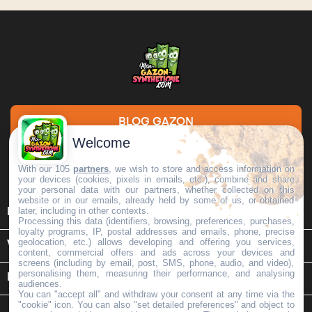
BLOG GAZON
Welcome
DEMANDE DE DEVIS
With our 105
partners
, we wish to store and access information on
your devices (cookies, pixels in emails, etc.), combine and share
your personal data with our partners, whether collected on this
website or in our emails, already held by some of us, or obtained

later, including in other contexts.
INFORMATIONS
Processing this data (identifiers, browsing, preferences, purchases,
loyalty programs, IP, postal addresses and emails, phone, precise
geolocation, etc.) allows developing and offering you services,

VOTRE COMPTE
content, commercial offers and ads across your devices and
screens (including by email, post, SMS, phone, audio, and video),
personalising them, measuring their performance, and analysing
keyboard_arrow_down
INFORMATIONS SUR LE MAGASIN
audiences.
You can "accept all" and withdraw your consent at any time via the
"cookie" icon
. You can also "set detailed preferences" and object to