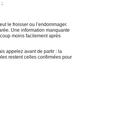
 ;
peut le froisser ou l’endommager.
parée. Une information manquante
aucoup moins facilement après
appelez avant de partir : la
ables restent celles confirmées pour