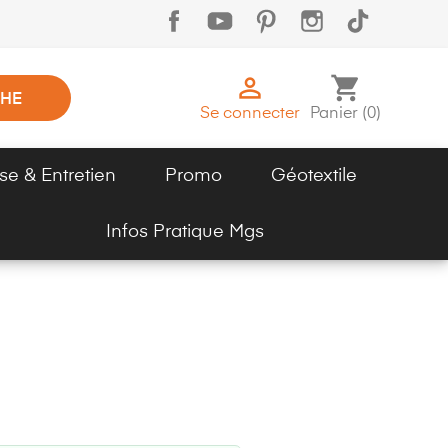

shopping_cart
HE
Se connecter
Panier
(
0
)
se & Entretien
Promo
Géotextile
Infos Pratique Mgs