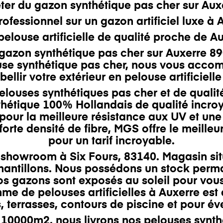
ter du gazon synthétique pas cher sur
Aux
rofessionnel
sur un gazon artificiel luxe à
elouse artificielle de qualité
proche
de Au
 gazon synthétique pas cher
sur
Auxerre
89
se synthétique pas cher, nous vous accomp
ellir votre extérieur en pelouse artificielle
uses synthétiques pas cher et de qualit
thétique
100% Hollandais
de qualité incro
pour la meilleure résistance aux UV et une
forte densité
de fibre
,
MGS offre le meilleu
pour un tarif incroyable.
re showroom à
Six Fours
, 83140. Magasin si
antillons. Nous possédons un
stock perm
 gazons sont exposés au soleil pour vous
e de pelouses artificielles à Auxerre est 
s
,
terrasses
,
contours de piscine
et pour
év
10000m2, nous livrons nos pelouses synthét