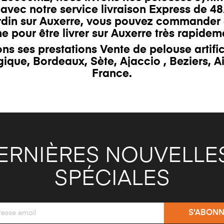
 avec notre service livraison Express de 4
rdin sur
Auxerre
, vous pouvez commander 
ne pour être livrer sur Auxerre très rapidem
ns ses prestations
Vente de pelouse artific
gique
,
Bordeaux
,
Sète
,
Ajaccio
,
Beziers
,
A
France.
ERNIÈRES NOUVELLES
SPÉCIALES