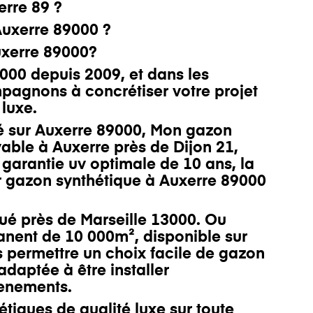
erre 89
?
 Auxerre 89000 ?
xerre 89000?
000 depuis 2009, et dans les
agnons à concrétiser votre projet
 luxe.
é sur Auxerre 89000, Mon gazon
yable à Auxerre près de Dijon 21
,
 garantie uv optimale de 10 ans, l
a
r gazon synthétique à Auxerre 89000
tué près de
Marseille 13000
. Ou
anent
de 10 000m², disponible sur
 permettre un choix facile de gazon
adaptée à être installer
enements
.
iques de qualité luxe sur toute