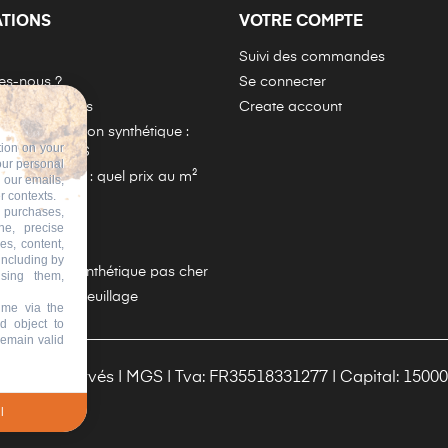
ATIONS
VOTRE COMPTE
Suivi des commandes
s-nous ?
Se connecter
e Garantie Mgs
Create account
oser du gazon synthétique :
tion on your
complète MGS
our personal
Synthétique : quel prix au m²
n our emails,
r contexts.
 purchases,
-nous
ne, precise
es, content,
iste
including by
h de gazon synthétique pas cher
ising them,
 Artificiel & Feuillage
ime via the
d object to
remain valid
 Droits Réservés | MGS | Tva: FR35518331277 | Capital: 15000
l