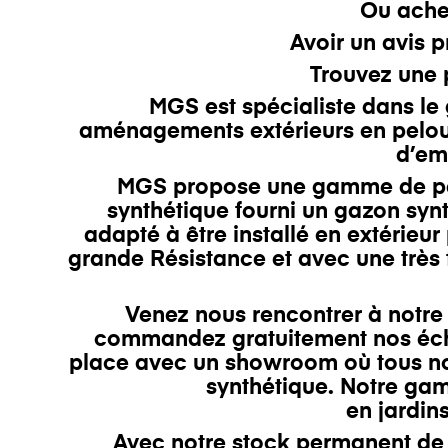
Ou ache
Avoir un avis p
Trouvez une p
MGS est
spécialiste dans le
aménagements extérieurs en pelou
d’emb
MGS propose une gamme de pelo
synthétique fourni un gazon syn
adapté à être installé en extérieur
grande
Résistanc
e et
avec une très 
Venez nous rencontrer à not
commandez gratuitement nos éch
place avec un showroom où tous nos
synthétique. Notre gamm
en
jardin
Avec notre stock permanent de 