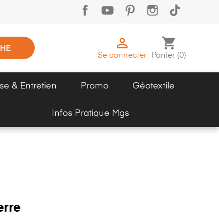

shopping_cart
HE
Se connecter
Panier
(
0
)
se & Entretien
Promo
Géotextile
Infos Pratique Mgs
erre