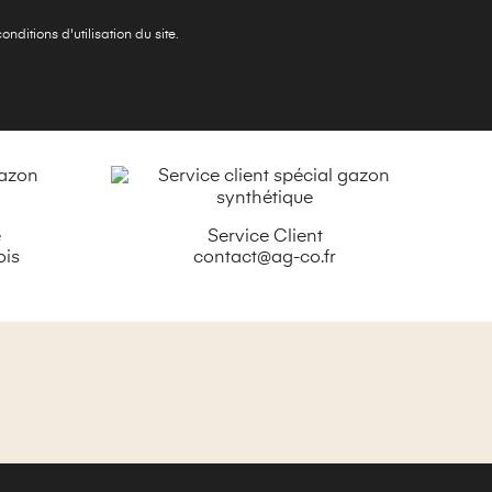
ditions d'utilisation du site.
é
Service Client
ois
contact@ag-co.fr