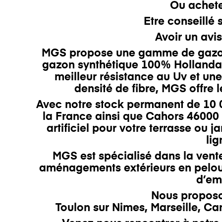
Ou achete
Etre conseillé
Avoir un avis
MGS
propose une gamme de gazons
gazon synthétique
100% Hollanda
meilleur résistance au Uv et une
densité
de fibre
,
MGS
offre l
Avec notre stock permanent de 10 0
la France ainsi que Cahors 46000 
artificiel pour votre
terrasse
ou ja
lig
MGS est
spécialisé dans la ven
aménagements extérieurs en pelou
d’emb
Nous proposo
Toulon
sur
Nimes
,
Marseille
,
Ca