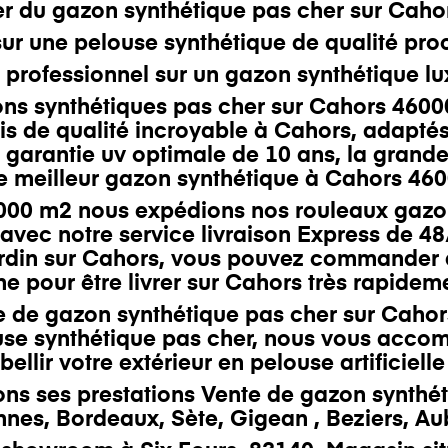
r du gazon synthétique pas cher sur
Caho
 sur une pelouse synthétique de qualité
pro
 p
rofessionnel
sur un gazon synthétique l
 synthétiques pas cher sur Cahors 46000
is
de qualité incroyable à Cahors
, adaptés
 garantie uv optimale de 10 ans, l
a grande
e meilleur gazon synthétique à Cahors 46000
00 m2 nous expédions nos rouleaux gazons a
avec notre service livraison Express de 4
rdin sur
Cahors
, vous pouvez commander d
ne pour être livrer sur Cahors très rapidem
te de gazon synthétique pas cher
sur
Cahor
se synthétique pas cher, nous vous accomp
ellir votre extérieur en pelouse artificielle
ns ses prestations
Vente de gazon synthét
nnes
,
Bordeaux
,
Sète
,
Gigean
,
Beziers
,
Au