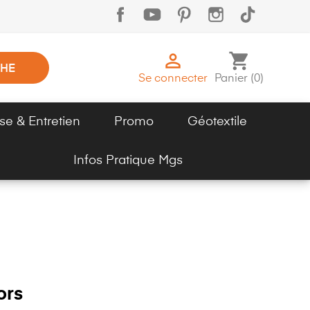

shopping_cart
HE
Se connecter
Panier
(
0
)
se & Entretien
Promo
Géotextile
Infos Pratique Mgs
ors