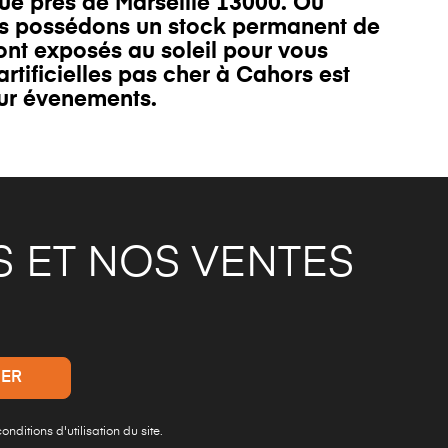
tué près de
Marseille 13000
. Ou
us possédons un
stock permanent
de
nt exposés au soleil pour vous
tificielles pas cher à Cahors est
ur
évenements
.
 ET NOS VENTES
ditions d'utilisation du site.