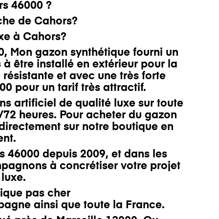
rs 46000
?
che
de Cahors
?
uxe à Cahors?
, Mon gazon synthétique fourni un
 à être installé en extérieur
pour la
 r
ésistant
e et
avec une très forte
 pour un tarif très attractif.
rtificiel de qualité luxe sur toute
8/72 heures. Pour acheter du gazon
irectement sur notre
boutique
en
ent.
s
46000 depuis 2009, et dans les
agnons à concrétiser votre projet
 luxe.
ique pas cher
bagne
ainsi que toute la France.