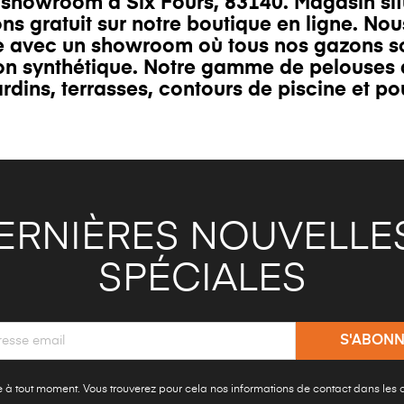
re showroom à
Six Fours
, 83140. Magasin si
s gratuit sur notre boutique en ligne. No
ce avec un showroom où tous nos gazons so
on synthétique. Notre gamme de pelouses ar
ardins
,
terrasses
,
contours de piscine
et po
ERNIÈRES NOUVELLES
SPÉCIALES
à tout moment. Vous trouverez pour cela nos informations de contact dans les con