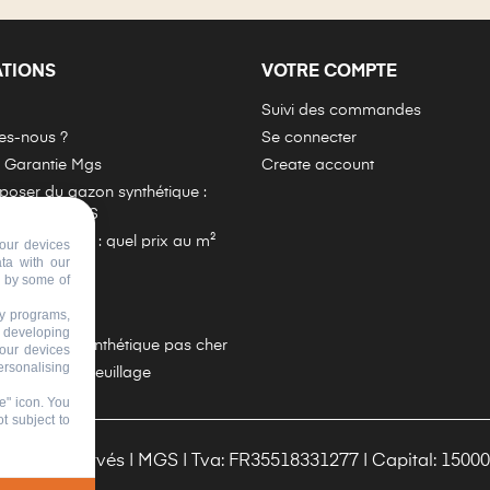
ATIONS
VOTRE COMPTE
Suivi des commandes
s-nous ?
Se connecter
e Garantie Mgs
Create account
oser du gazon synthétique :
complète MGS
Synthétique : quel prix au m²
our devices
ata with our
d by some of
-nous
ty programs,
iste
s developing
h de gazon synthétique pas cher
your devices
ersonalising
 Artificiel & Feuillage
e" icon
. You
t subject to
 Droits Réservés | MGS | Tva: FR35518331277 | Capital: 15000