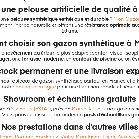
une pelouse artificielle de qualité 
c une
pelouse synthétique esthétique et durable
?
Mon Gazon
ement l’herbe naturelle et offrent une
résistance optimale a
10 ans
.
 choisir son gazon synthétique à M
 le
revêtement extérieur
le plus adapté : confort visuel, soup
ager
, une
terrasse moderne
, un
contour de piscine
ou un
év
tock permanent et une livraison ex
 nos rouleaux de gazon synthétique partout en France et à
r notre
boutique en ligne
pour une livraison rapide et sécuris
Showroom et échantillons gratuits
oom à
Six Fours (83140)
, près de
Marseille
. Tous nos gazons s
l. Vous pouvez aussi commander un
pack d’échantillons gra
Nos prestations dans d’autres villes
Nîmes
,
Roanne
,
Bordeaux
,
Vichy
,
Montluçon
,
Dijon
,
Annecy
,