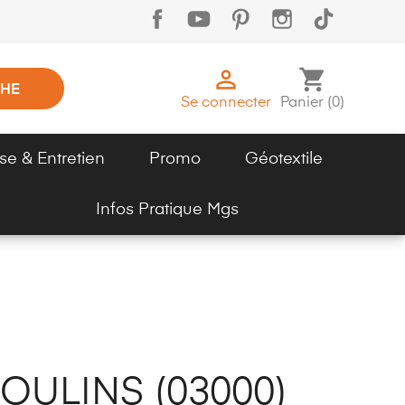

shopping_cart
HE
Se connecter
Panier
(
0
)
se & Entretien
Promo
Géotextile
Infos Pratique Mgs
ULINS (03000)