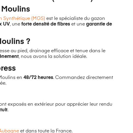
à Moulins
 Synthétique (MGS)
est le spécialiste du gazon
ux UV
, une
forte densité de fibres
et une
garantie de
oulins ?
lesse au pied, drainage efficace et tenue dans le
énement
, nous avons la solution idéale.
press
 Moulins en
48/72 heures
. Commandez directement
ée.
ont exposés en extérieur pour apprécier leur rendu
tuit
.
Aubagne
et dans toute la France.