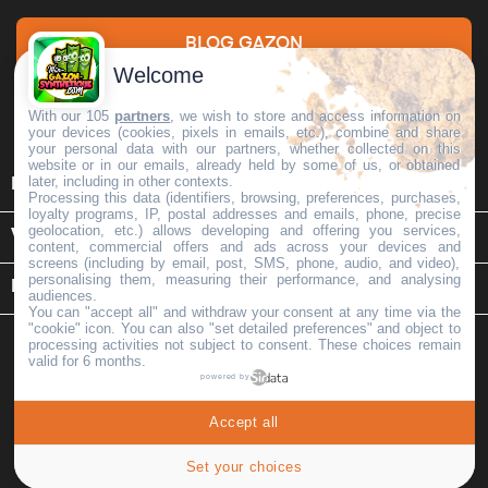
BLOG GAZON
Welcome
With our 105
partners
, we wish to store and access information on
DEMANDE DE DEVIS
your devices (cookies, pixels in emails, etc.), combine and share
your personal data with our partners, whether collected on this
website or in our emails, already held by some of us, or obtained
later, including in other contexts.

INFORMATIONS
Processing this data (identifiers, browsing, preferences, purchases,
loyalty programs, IP, postal addresses and emails, phone, precise
geolocation, etc.) allows developing and offering you services,

VOTRE COMPTE
content, commercial offers and ads across your devices and
screens (including by email, post, SMS, phone, audio, and video),
personalising them, measuring their performance, and analysing
keyboard_arrow_down
INFORMATIONS SUR LE MAGASIN
audiences.
You can "accept all" and withdraw your consent at any time via the
"cookie" icon
. You can also "set detailed preferences" and object to
processing activities not subject to consent. These choices remain
valid for 6 months.
powered by
Copyright © 2026 -
Mon Gazon Synthétique
. Tous Droits
Accept all
Réservés | MGS | Tva: FR35518331277 | Capital: 15000
Set your choices
Mentions légales
Conditions Générales de Vente