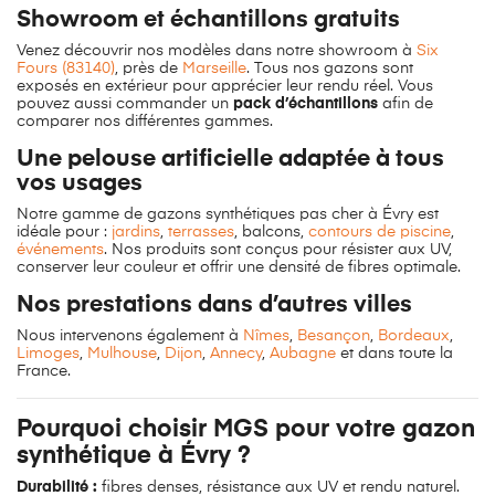
Showroom et échantillons gratuits
Venez découvrir nos modèles dans notre showroom à
Six
Fours (83140)
, près de
Marseille
. Tous nos gazons sont
exposés en extérieur pour apprécier leur rendu réel. Vous
pouvez aussi commander un
pack d’échantillons
afin de
comparer nos différentes gammes.
Une pelouse artificielle adaptée à tous
vos usages
Notre gamme de gazons synthétiques pas cher à Évry est
idéale pour :
jardins
,
terrasses
, balcons,
contours de piscine
,
événements
. Nos produits sont conçus pour résister aux UV,
conserver leur couleur et offrir une densité de fibres optimale.
Nos prestations dans d’autres villes
Nous intervenons également à
Nîmes
,
Besançon
,
Bordeaux
,
Limoges
,
Mulhouse
,
Dijon
,
Annecy
,
Aubagne
et dans toute la
France.
Pourquoi choisir MGS pour votre gazon
synthétique à Évry ?
Durabilité :
fibres denses, résistance aux UV et rendu naturel.