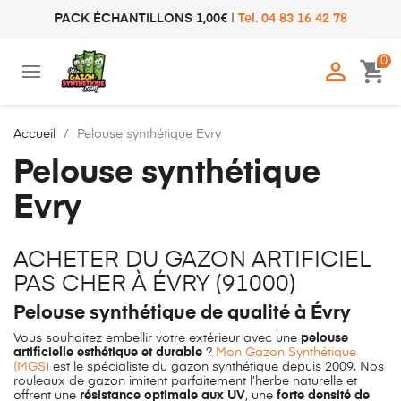
PACK ÉCHANTILLONS 1,00€
|
Tel. 04 83 16 42 78
0

shopping_cart
Accueil
Pelouse synthétique Evry
Pelouse synthétique
Evry
ACHETER DU GAZON ARTIFICIEL
PAS CHER À ÉVRY (91000)
Pelouse synthétique de qualité à Évry
Vous souhaitez embellir votre extérieur avec une
pelouse
artificielle esthétique et durable
?
Mon Gazon Synthétique
(MGS)
est le spécialiste du gazon synthétique depuis 2009. Nos
rouleaux de gazon imitent parfaitement l’herbe naturelle et
offrent une
résistance optimale aux UV
, une
forte densité de