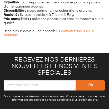
Expertise :
accompagnement personnalisé pour vos projets
d’aménagement extérieur.
Disponibilité :
stock permanent et échantillons gratuits.
Rapidité :
livraison rapide 4 à 7 jours à Évry.
Prix compétitifs :
solutions accessibles sans compromis sur la
qualité.
Besoin d’un devis ou de conseils ?
Contactez-nous via la
boutique
.
RECEVEZ NOS DERNIÈRES
NOUVELLES ET NOS VENTES
SPÉCIALES
Vous pouvez vous désinscrire à tout moment. Vous trouverez pour cela nos
informations de contact dans les conditions d'utilisation du site.