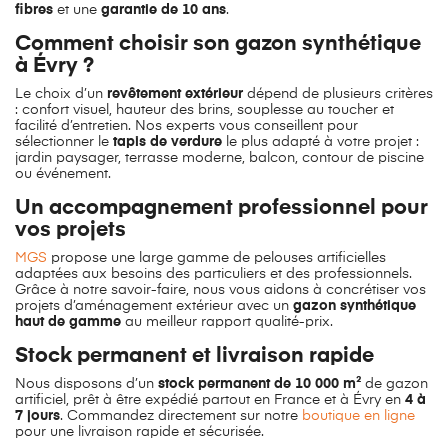
fibres
et une
garantie de 10 ans
.
Comment choisir son gazon synthétique
à Évry ?
Le choix d’un
revêtement extérieur
dépend de plusieurs critères
: confort visuel, hauteur des brins, souplesse au toucher et
facilité d’entretien. Nos experts vous conseillent pour
sélectionner le
tapis de verdure
le plus adapté à votre projet :
jardin paysager, terrasse moderne, balcon, contour de piscine
ou événement.
Un accompagnement professionnel pour
vos projets
MGS
propose une large gamme de pelouses artificielles
adaptées aux besoins des particuliers et des professionnels.
Grâce à notre savoir-faire, nous vous aidons à concrétiser vos
projets d’aménagement extérieur avec un
gazon synthétique
haut de gamme
au meilleur rapport qualité-prix.
Stock permanent et livraison rapide
Nous disposons d’un
stock permanent de 10 000 m²
de gazon
artificiel, prêt à être expédié partout en France et à Évry en
4 à
7 jours
. Commandez directement sur notre
boutique en ligne
pour une livraison rapide et sécurisée.