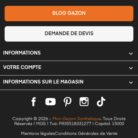
BLOG GAZON
DEMANDE DE DEVIS

INFORMATIONS

VOTRE COMPTE
keyboard_arrow_down
INFORMATIONS SUR LE MAGASIN
Copyright © 2026 -
Mon Gazon Synthétique
. Tous Droits
Réservés | MGS | Tva: FR35518331277 | Capital: 15000
Mentions légales
Conditions Générales de Vente