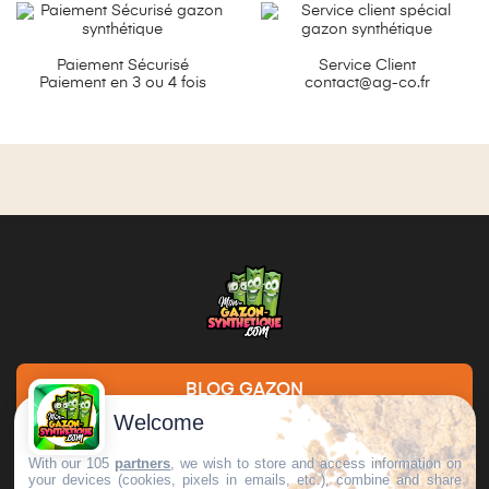
Paiement Sécurisé
Service Client
Paiement en 3 ou 4 fois
contact@ag-co.fr
BLOG GAZON
Welcome
DEMANDE DE DEVIS
With our 105
partners
, we wish to store and access information on
your devices (cookies, pixels in emails, etc.), combine and share