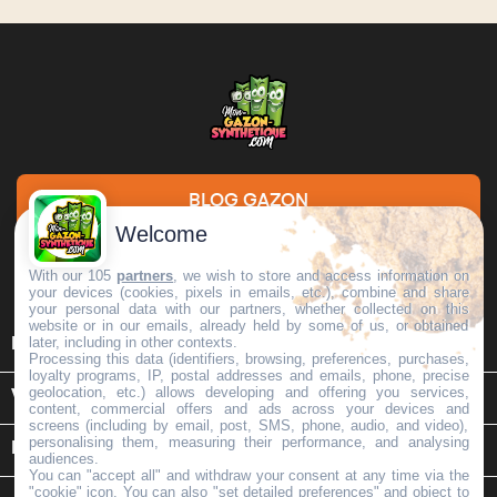
BLOG GAZON
Welcome
DEMANDE DE DEVIS
With our 105
partners
, we wish to store and access information on
your devices (cookies, pixels in emails, etc.), combine and share
your personal data with our partners, whether collected on this
website or in our emails, already held by some of us, or obtained

later, including in other contexts.
INFORMATIONS
Processing this data (identifiers, browsing, preferences, purchases,
loyalty programs, IP, postal addresses and emails, phone, precise
geolocation, etc.) allows developing and offering you services,

VOTRE COMPTE
content, commercial offers and ads across your devices and
screens (including by email, post, SMS, phone, audio, and video),
personalising them, measuring their performance, and analysing
keyboard_arrow_down
INFORMATIONS SUR LE MAGASIN
audiences.
You can "accept all" and withdraw your consent at any time via the
"cookie" icon
. You can also "set detailed preferences" and object to