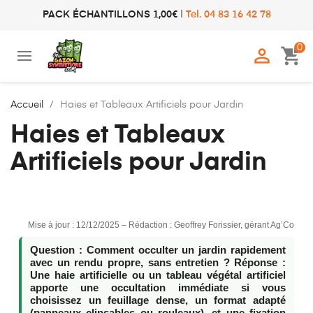
PACK ÉCHANTILLONS 1,00€
|
Tel. 04 83 16 42 78
0

shopping_cart
Accueil
Haies et Tableaux Artificiels pour Jardin
Haies et Tableaux
Artificiels pour Jardin
Mise à jour : 12/12/2025 – Rédaction : Geoffrey Forissier, gérant Ag’Co
Question :
Comment occulter un jardin rapidement
avec un rendu propre, sans entretien ?
Réponse :
Une
haie artificielle
ou un
tableau végétal artificiel
apporte une occultation immédiate si vous
choisissez un feuillage dense, un format adapté
(panneaux clipsables ou rouleaux), et une fixation