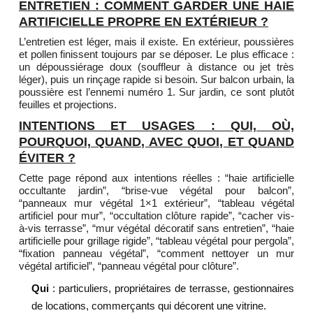
ENTRETIEN : COMMENT GARDER UNE HAIE
ARTIFICIELLE PROPRE EN EXTÉRIEUR ?
L’entretien est léger, mais il existe. En extérieur, poussières
et pollen finissent toujours par se déposer. Le plus efficace :
un dépoussiérage doux (souffleur à distance ou jet très
léger), puis un rinçage rapide si besoin. Sur balcon urbain, la
poussière est l’ennemi numéro 1. Sur jardin, ce sont plutôt
feuilles et projections.
INTENTIONS ET USAGES : QUI, OÙ,
POURQUOI, QUAND, AVEC QUOI, ET QUAND
ÉVITER ?
Cette page répond aux intentions réelles : “haie artificielle
occultante jardin”, “brise-vue végétal pour balcon”,
“panneaux mur végétal 1×1 extérieur”, “tableau végétal
artificiel pour mur”, “occultation clôture rapide”, “cacher vis-
à-vis terrasse”, “mur végétal décoratif sans entretien”, “haie
artificielle pour grillage rigide”, “tableau végétal pour pergola”,
“fixation panneau végétal”, “comment nettoyer un mur
végétal artificiel”, “panneau végétal pour clôture”.
Qui
: particuliers, propriétaires de terrasse, gestionnaires
de locations, commerçants qui décorent une vitrine.