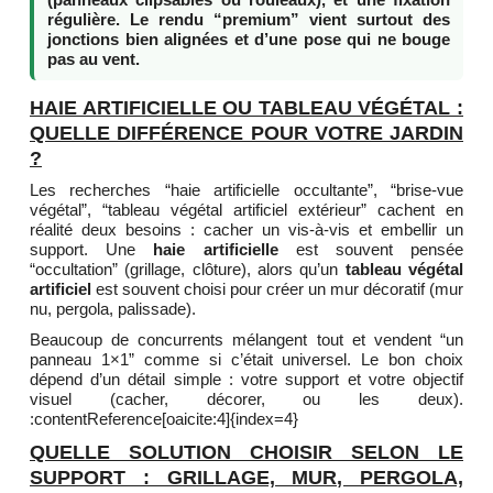
régulière. Le rendu “premium” vient surtout des
jonctions bien alignées et d’une pose qui ne bouge
pas au vent.
HAIE ARTIFICIELLE OU TABLEAU VÉGÉTAL :
QUELLE DIFFÉRENCE POUR VOTRE JARDIN
?
Les recherches “haie artificielle occultante”, “brise-vue
végétal”, “tableau végétal artificiel extérieur” cachent en
réalité deux besoins : cacher un vis-à-vis et embellir un
support. Une
haie artificielle
est souvent pensée
“occultation” (grillage, clôture), alors qu’un
tableau végétal
artificiel
est souvent choisi pour créer un mur décoratif (mur
nu, pergola, palissade).
Beaucoup de concurrents mélangent tout et vendent “un
panneau 1×1” comme si c’était universel. Le bon choix
dépend d’un détail simple : votre support et votre objectif
visuel (cacher, décorer, ou les deux).
:contentReference[oaicite:4]{index=4}
QUELLE SOLUTION CHOISIR SELON LE
SUPPORT : GRILLAGE, MUR, PERGOLA,