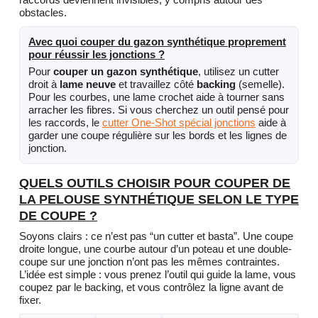
obstacles.
Avec quoi couper du gazon synthétique proprement
pour réussir les jonctions ?
Pour
couper un gazon synthétique
, utilisez un cutter
droit à
lame neuve
et travaillez côté
backing
(semelle).
Pour les courbes, une lame crochet aide à tourner sans
arracher les fibres. Si vous cherchez un outil pensé pour
les raccords, le
cutter One-Shot spécial jonctions
aide à
garder une coupe régulière sur les bords et les lignes de
jonction.
QUELS OUTILS CHOISIR POUR COUPER DE
LA PELOUSE SYNTHÉTIQUE SELON LE TYPE
DE COUPE ?
Soyons clairs : ce n’est pas “un cutter et basta”. Une coupe
droite longue, une courbe autour d’un poteau et une double-
coupe sur une jonction n’ont pas les mêmes contraintes.
L’idée est simple : vous prenez l’outil qui guide la lame, vous
coupez par le backing, et vous contrôlez la ligne avant de
fixer.