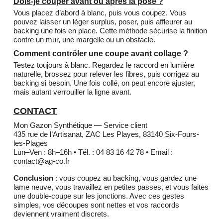
Dois-je couper avant ou après la pose ?
Vous placez d’abord à blanc, puis vous coupez. Vous
pouvez laisser un léger surplus, poser, puis affleurer au
backing une fois en place. Cette méthode sécurise la finition
contre un mur, une margelle ou un obstacle.
Comment contrôler une coupe avant collage ?
Testez toujours à blanc. Regardez le raccord en lumière
naturelle, brossez pour relever les fibres, puis corrigez au
backing si besoin. Une fois collé, on peut encore ajuster,
mais autant verrouiller la ligne avant.
CONTACT
Mon Gazon Synthétique — Service client
435 rue de l’Artisanat, ZAC Les Playes, 83140 Six-Fours-
les-Plages
Lun–Ven : 8h–16h • Tél. : 04 83 16 42 78 • Email :
contact@ag-co.fr
Conclusion
: vous coupez au backing, vous gardez une
lame neuve, vous travaillez en petites passes, et vous faites
une double-coupe sur les jonctions. Avec ces gestes
simples, vos découpes sont nettes et vos raccords
deviennent vraiment discrets.