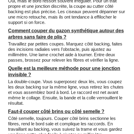
Oui, mais le bord ressort souvent irrégulier. Pour un trait
propre et une jonction discrète, la coupe au cutter côté
backing est plus précise. Les ciseaux peuvent dépanner sur
une micro retouche, mais ils ont tendance à effilocher le
support si on force.
Comment couper du gazon synthétique autour des
arbres sans faire de plis ?
Travaillez par petites coupes. Marquez côté backing, faites
des incisions radiales vers l’obstacle, puis ajustez au
millimètre. Une lame crochet aide à tourner. Entre deux
passes, brossez pour relever les fibres et vérifier la ligne.
Quelle est la meilleure méthode pour une jonction
invisible ?
La double-coupe. Vous superposez deux lés, vous coupez
les deux backing sur la même ligne, vous retirez les chutes
et vous assemblez bord à bord. Le raccord est net avant
même le collage. Ensuite, la bande et la colle verrouillent le
résultat.
Faut-il couper côté brins ou côté semelle ?
Côté semelle, toujours. Couper côté brins sectionne les
fibres, rend le bord sale et complique les raccords. En
travaillant au backing, vous suivez la trame et vous gardez