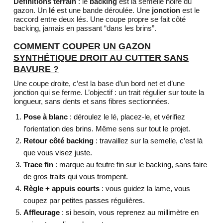
Définitions terrain
: le
backing
est la semelle noire du
gazon. Un
lé
est une bande déroulée. Une
jonction
est le
raccord entre deux lés. Une coupe propre se fait côté
backing, jamais en passant “dans les brins”.
COMMENT COUPER UN GAZON
SYNTHÉTIQUE DROIT AU CUTTER SANS
BAVURE ?
Une coupe droite, c’est la base d’un bord net et d’une
jonction qui se ferme. L’objectif : un trait régulier sur toute la
longueur, sans dents et sans fibres sectionnées.
Pose à blanc
: déroulez le lé, placez-le, et vérifiez
l’orientation des brins. Même sens sur tout le projet.
Retour côté backing
: travaillez sur la semelle, c’est là
que vous visez juste.
Trace fin
: marque au feutre fin sur le backing, sans faire
de gros traits qui vous trompent.
Règle + appuis courts
: vous guidez la lame, vous
coupez par petites passes régulières.
Affleurage
: si besoin, vous reprenez au millimètre en