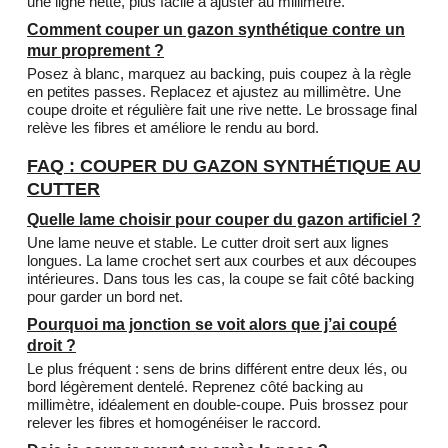
une ligne nette, plus facile à ajuster au millimètre.
Comment couper un gazon synthétique contre un
mur proprement ?
Posez à blanc, marquez au backing, puis coupez à la règle
en petites passes. Replacez et ajustez au millimètre. Une
coupe droite et régulière fait une rive nette. Le brossage final
relève les fibres et améliore le rendu au bord.
FAQ : COUPER DU GAZON SYNTHÉTIQUE AU
CUTTER
Quelle lame choisir pour couper du gazon artificiel ?
Une lame neuve et stable. Le cutter droit sert aux lignes
longues. La lame crochet sert aux courbes et aux découpes
intérieures. Dans tous les cas, la coupe se fait côté backing
pour garder un bord net.
Pourquoi ma jonction se voit alors que j’ai coupé
droit ?
Le plus fréquent : sens de brins différent entre deux lés, ou
bord légèrement dentelé. Reprenez côté backing au
millimètre, idéalement en double-coupe. Puis brossez pour
relever les fibres et homogénéiser le raccord.