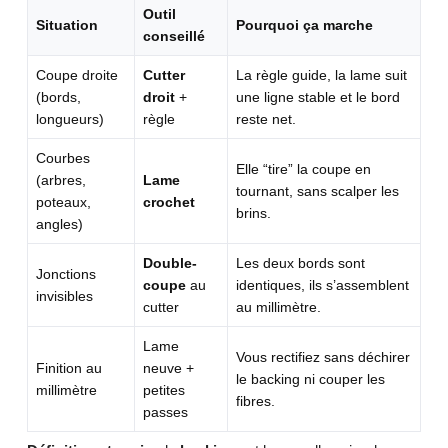
Outil
Situation
Pourquoi ça marche
conseillé
Coupe droite
Cutter
La règle guide, la lame suit
(bords,
droit
+
une ligne stable et le bord
longueurs)
règle
reste net.
Courbes
Elle “tire” la coupe en
(arbres,
Lame
tournant, sans scalper les
poteaux,
crochet
brins.
angles)
Double-
Les deux bords sont
Jonctions
coupe
au
identiques, ils s’assemblent
invisibles
cutter
au millimètre.
Lame
Vous rectifiez sans déchirer
Finition au
neuve +
le backing ni couper les
millimètre
petites
fibres.
passes