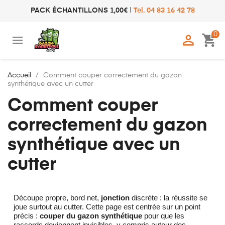
PACK ÉCHANTILLONS 1,00€
|
Tel. 04 83 16 42 78
0

shopping_cart
Accueil
Comment couper correctement du gazon
synthétique avec un cutter
Comment couper
correctement du gazon
synthétique avec un
cutter
Découpe propre, bord net,
jonction
discrète : la réussite se
joue surtout au cutter. Cette page est centrée sur un point
précis :
couper du gazon synthétique
pour que les
raccords deviennent invisibles, y compris autour des