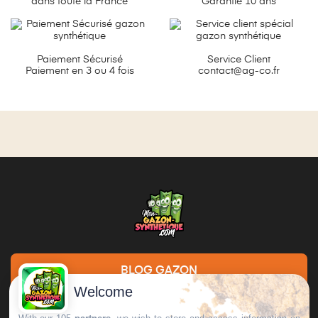
dans toute la France
Garantie 10 ans
Paiement Sécurisé
Service Client
Paiement en 3 ou 4 fois
contact@ag-co.fr
BLOG GAZON
Welcome
DEMANDE DE DEVIS