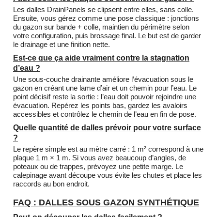
Les dalles DrainPanels se clipsent entre elles, sans colle.
Ensuite, vous gérez comme une pose classique : jonctions
du gazon sur bande + colle, maintien du périmètre selon
votre configuration, puis brossage final. Le but est de garder
le drainage et une finition nette.
Est-ce que ça aide vraiment contre la stagnation
d’eau ?
Une sous-couche drainante améliore l’évacuation sous le
gazon en créant une lame d’air et un chemin pour l’eau. Le
point décisif reste la sortie : l’eau doit pouvoir rejoindre une
évacuation. Repérez les points bas, gardez les avaloirs
accessibles et contrôlez le chemin de l’eau en fin de pose.
Quelle quantité de dalles prévoir pour votre surface
?
Le repère simple est au mètre carré : 1 m² correspond à une
plaque 1 m × 1 m. Si vous avez beaucoup d’angles, de
poteaux ou de trappes, prévoyez une petite marge. Le
calepinage avant découpe vous évite les chutes et place les
raccords au bon endroit.
FAQ : DALLES SOUS GAZON SYNTHÉTIQUE