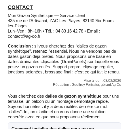
CONTACT
Mon Gazon Synthétique — Service client
435 rue de l’Artisanat, ZAC Les Playes, 83140 Six-Fours-
les-Plages
Lun–Ven : 8h–16h • Tél. : 04 83 16 42 78 • Email :
contact@ag-co.fr
Conclusion
: si vous cherchez des “dalles de gazon
synthétique”, retenez l’essentiel. Nous ne vendons pas de
dalles gazon déjà prêtes. Nous proposons une base en
dalles drainantes clipsables (DrainPanels) sur laquelle vous
posez un gazon en lés. Support propre, clipsage régulier,
jonctions soignées, brossage final : c’est ce qui fait le rendu.
Mise à jour :
03/02/2026
Rédaction : Geoffrey Forissier, gérant Ag’Co
Vous cherchez des
dalles de gazon synthétique
pour une
terrasse, un balcon ou un montage démontage rapide.
Soyons honnêtes : il y a deux réalités derrière ce mot
“dalles”. Ici, on clarifie et on vous donne une solution
concrète avec ce que nous proposons réellement.
Comment installer des dalles pour gazon