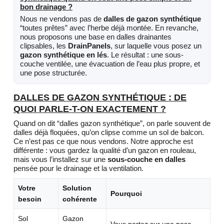
bon drainage ?
Nous ne vendons pas de
dalles de gazon synthétique
“toutes prêtes” avec l’herbe déjà montée. En revanche,
nous proposons une base en dalles drainantes
clipsables, les
DrainPanels
, sur laquelle vous posez un
gazon synthétique en lés
. Le résultat : une sous-
couche ventilée, une évacuation de l’eau plus propre, et
une pose structurée.
DALLES DE GAZON SYNTHÉTIQUE : DE
QUOI PARLE-T-ON EXACTEMENT ?
Quand on dit “dalles gazon synthétique”, on parle souvent de
dalles déjà floquées, qu’on clipse comme un sol de balcon.
Ce n’est pas ce que nous vendons. Notre approche est
différente : vous gardez la qualité d’un gazon en rouleau,
mais vous l’installez sur une
sous-couche en dalles
pensée pour le drainage et la ventilation.
Votre
Solution
Pourquoi
besoin
cohérente
Sol
Gazon