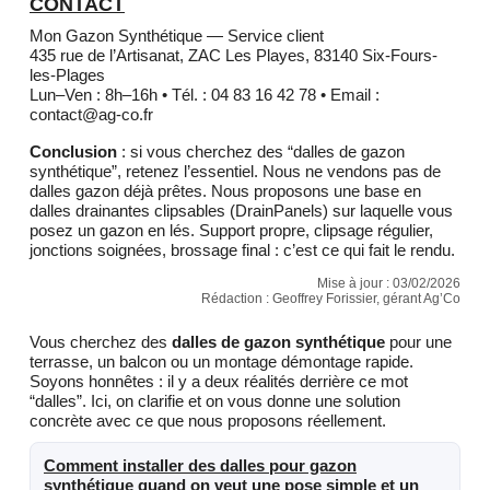
CONTACT
Mon Gazon Synthétique — Service client
435 rue de l’Artisanat, ZAC Les Playes, 83140 Six-Fours-
les-Plages
Lun–Ven : 8h–16h • Tél. : 04 83 16 42 78 • Email :
contact@ag-co.fr
Conclusion
: si vous cherchez des “dalles de gazon
synthétique”, retenez l’essentiel. Nous ne vendons pas de
dalles gazon déjà prêtes. Nous proposons une base en
dalles drainantes clipsables (DrainPanels) sur laquelle vous
posez un gazon en lés. Support propre, clipsage régulier,
jonctions soignées, brossage final : c’est ce qui fait le rendu.
Mise à jour :
03/02/2026
Rédaction : Geoffrey Forissier, gérant Ag’Co
Vous cherchez des
dalles de gazon synthétique
pour une
terrasse, un balcon ou un montage démontage rapide.
Soyons honnêtes : il y a deux réalités derrière ce mot
“dalles”. Ici, on clarifie et on vous donne une solution
concrète avec ce que nous proposons réellement.
Comment installer des dalles pour gazon
synthétique quand on veut une pose simple et un