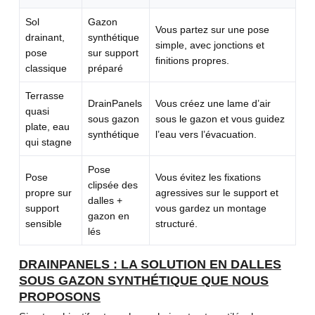
Sol
Gazon
Vous partez sur une pose
drainant,
synthétique
simple, avec jonctions et
pose
sur support
finitions propres.
classique
préparé
Terrasse
DrainPanels
Vous créez une lame d’air
quasi
sous gazon
sous le gazon et vous guidez
plate, eau
synthétique
l’eau vers l’évacuation.
qui stagne
Pose
Pose
Vous évitez les fixations
clipsée des
propre sur
agressives sur le support et
dalles +
support
vous gardez un montage
gazon en
sensible
structuré.
lés
DRAINPANELS : LA SOLUTION EN DALLES
SOUS GAZON SYNTHÉTIQUE QUE NOUS
PROPOSONS