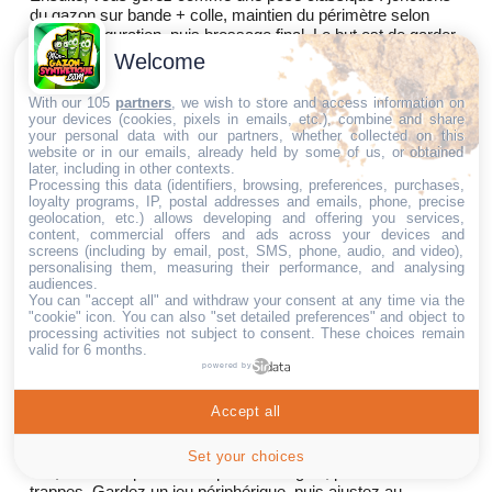
du gazon sur bande + colle, maintien du périmètre selon
votre configuration, puis brossage final. Le but est de garder
le drainage et une finition nette.
Welcome
Est-ce que ça aide vraiment contre la stagnation
With our 105
partners
, we wish to store and access information on
d’eau ?
your devices (cookies, pixels in emails, etc.), combine and share
Une sous-couche drainante améliore l’évacuation sous le
your personal data with our partners, whether collected on this
website or in our emails, already held by some of us, or obtained
gazon en créant une lame d’air et un chemin pour l’eau. Le
later, including in other contexts.
point décisif reste la sortie : l’eau doit pouvoir rejoindre une
Processing this data (identifiers, browsing, preferences, purchases,
évacuation. Repérez les points bas, gardez les avaloirs
loyalty programs, IP, postal addresses and emails, phone, precise
accessibles et contrôlez le chemin de l’eau en fin de pose.
geolocation, etc.) allows developing and offering you services,
content, commercial offers and ads across your devices and
Quelle quantité de dalles prévoir pour votre surface
screens (including by email, post, SMS, phone, audio, and video),
?
personalising them, measuring their performance, and analysing
audiences.
Le repère simple est au mètre carré : 1 m² correspond à une
You can "accept all" and withdraw your consent at any time via the
plaque 1 m × 1 m. Si vous avez beaucoup d’angles, de
"cookie" icon
. You can also "set detailed preferences" and object to
poteaux ou de trappes, prévoyez une petite marge. Le
processing activities not subject to consent. These choices remain
valid for 6 months.
calepinage avant découpe vous évite les chutes et place les
powered by
raccords au bon endroit.
FAQ : DALLES SOUS GAZON SYNTHÉTIQUE
Accept all
Peut-on découper les dalles facilement ?
Set your choices
Oui, les découpes se font pour les angles, poteaux ou
trappes. Gardez un jeu périphérique, puis ajustez au