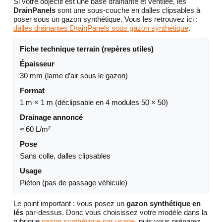
Si votre objectif est une base drainante et ventilée, les
DrainPanels
sont une sous-couche en dalles clipsables à
poser sous un gazon synthétique. Vous les retrouvez ici :
dalles drainantes DrainPanels sous gazon synthétique
.
Fiche technique terrain (repères utiles)
Épaisseur
30 mm (lame d’air sous le gazon)
Format
1 m × 1 m (déclipsable en 4 modules 50 × 50)
Drainage annoncé
≈ 60 L/m²
Pose
Sans colle, dalles clipsables
Usage
Piéton (pas de passage véhicule)
Le point important : vous posez un
gazon synthétique en
lés
par-dessus. Donc vous choisissez votre modèle dans la
rubrique
gazon synthétique par usage
, puis vous préparez