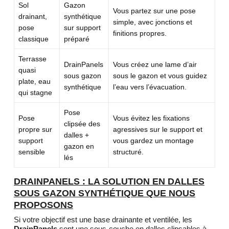
Sol
Gazon
Vous partez sur une pose
drainant,
synthétique
simple, avec jonctions et
pose
sur support
finitions propres.
classique
préparé
Terrasse
DrainPanels
Vous créez une lame d’air
quasi
sous gazon
sous le gazon et vous guidez
plate, eau
synthétique
l’eau vers l’évacuation.
qui stagne
Pose
Pose
Vous évitez les fixations
clipsée des
propre sur
agressives sur le support et
dalles +
support
vous gardez un montage
gazon en
sensible
structuré.
lés
DRAINPANELS : LA SOLUTION EN DALLES
SOUS GAZON SYNTHÉTIQUE QUE NOUS
PROPOSONS
Si votre objectif est une base drainante et ventilée, les
DrainPanels
sont une sous-couche en dalles clipsables à