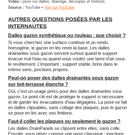
Vidéo :
pose sur dalles, drainage, découpes et finitions.
Source :
YouTube •
Voir sur YouTube
AUTRES QUESTIONS POSÉES PAR LES
INTERNAUTES
Dalles gazon synthétique ou rouleau : que choisir ?
Si vous cherchez une surface continue et un rendu
homogène, le gazon en lés reste la base. Les dalles
drainantes sous gazon servent surtout quand le support
évacue mal l’eau ou quand vous voulez une lame d’air sous
le revêtement. L’important : support stable, brins dans le
même sens, jonctions propres.
Peut-on poser des dalles drainantes sous gazon
sur toit-terrasse étanche ?
Oui, c’est un usage prévu pour des dalles drainantes sous
gazon. Le point clé est de protéger le support si nécessaire
et de garder les évacuations d’eau dégagées. La pose se fait
en dalles clipsables, sans collage des plaques, puis le gazon
se pose en lés avec ses finitions.
Faut-il coller les plaques ou seulement le gazon ?
Les dalles DrainPanels se clipsent entre elles, sans colle.
Ensuite, vous gérez comme une pose classique : jonctions