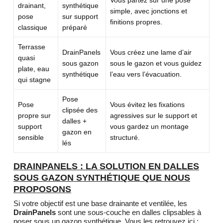
Vous partez sur une pose
drainant,
synthétique
simple, avec jonctions et
pose
sur support
finitions propres.
classique
préparé
Terrasse
DrainPanels
Vous créez une lame d’air
quasi
sous gazon
sous le gazon et vous guidez
plate, eau
synthétique
l’eau vers l’évacuation.
qui stagne
Pose
Pose
Vous évitez les fixations
clipsée des
propre sur
agressives sur le support et
dalles +
support
vous gardez un montage
gazon en
sensible
structuré.
lés
DRAINPANELS : LA SOLUTION EN DALLES
SOUS GAZON SYNTHÉTIQUE QUE NOUS
PROPOSONS
Si votre objectif est une base drainante et ventilée, les
DrainPanels
sont une sous-couche en dalles clipsables à
poser sous un gazon synthétique. Vous les retrouvez ici :