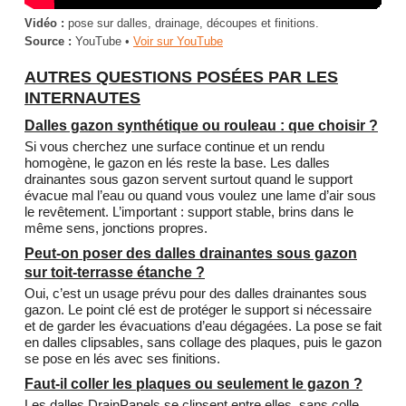
Vidéo :
pose sur dalles, drainage, découpes et finitions.
Source :
YouTube •
Voir sur YouTube
AUTRES QUESTIONS POSÉES PAR LES
INTERNAUTES
Dalles gazon synthétique ou rouleau : que choisir ?
Si vous cherchez une surface continue et un rendu
homogène, le gazon en lés reste la base. Les dalles
drainantes sous gazon servent surtout quand le support
évacue mal l’eau ou quand vous voulez une lame d’air sous
le revêtement. L’important : support stable, brins dans le
même sens, jonctions propres.
Peut-on poser des dalles drainantes sous gazon
sur toit-terrasse étanche ?
Oui, c’est un usage prévu pour des dalles drainantes sous
gazon. Le point clé est de protéger le support si nécessaire
et de garder les évacuations d’eau dégagées. La pose se fait
en dalles clipsables, sans collage des plaques, puis le gazon
se pose en lés avec ses finitions.
Faut-il coller les plaques ou seulement le gazon ?
Les dalles DrainPanels se clipsent entre elles, sans colle.