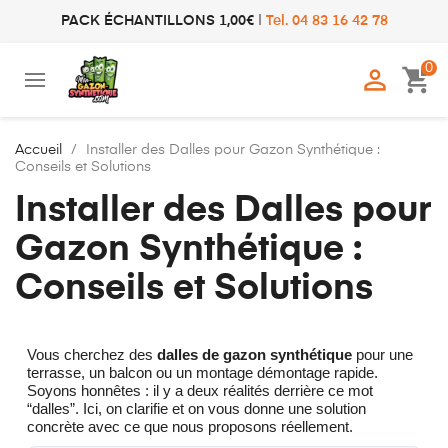
PACK ÉCHANTILLONS 1,00€
|
Tel. 04 83 16 42 78
0

shopping_cart
Accueil
Installer des Dalles pour Gazon Synthétique :
Conseils et Solutions
Installer des Dalles pour
Gazon Synthétique :
Conseils et Solutions
Vous cherchez des
dalles de gazon synthétique
pour une
terrasse, un balcon ou un montage démontage rapide.
Soyons honnêtes : il y a deux réalités derrière ce mot
“dalles”. Ici, on clarifie et on vous donne une solution
concrète avec ce que nous proposons réellement.