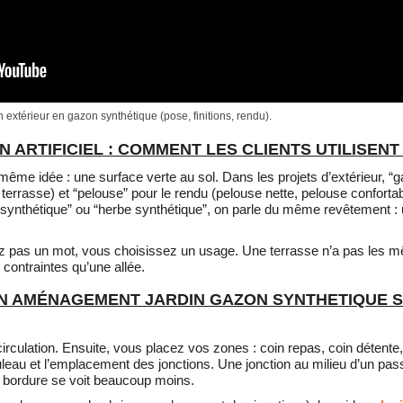
extérieur en gazon synthétique (pose, finitions, rendu).
 ARTIFICIEL : COMMENT LES CLIENTS UTILISENT
même idée : une surface verte au sol. Dans les projets d’extérieur, “g
 terrasse) et “pelouse” pour le rendu (pelouse nette, pelouse conforta
se synthétique” ou “herbe synthétique”, on parle du même revêtement : 
ez pas un mot, vous choisissez un usage. Une terrasse n’a pas les mê
contraintes qu’une allée.
 AMÉNAGEMENT JARDIN GAZON SYNTHETIQUE S
culation. Ensuite, vous placez vos zones : coin repas, coin détente,
ouleau et l’emplacement des jonctions. Une jonction au milieu d’un pas
e bordure se voit beaucoup moins.