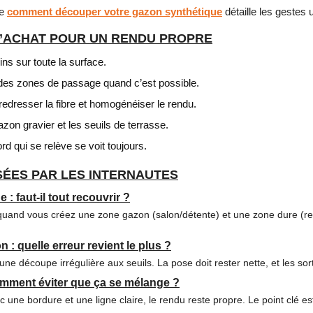
ge
comment découper votre gazon synthétique
détaille les gestes u
D’ACHAT POUR UN RENDU PROPRE
ns sur toute la surface.
 des zones de passage quand c’est possible.
edresser la fibre et homogénéiser le rendu.
zon gravier et les seuils de terrasse.
rd qui se relève se voit toujours.
ÉES PAR LES INTERNAUTES
: faut-il tout recouvrir ?
 quand vous créez une zone gazon (salon/détente) et une zone dure (r
: quelle erreur revient le plus ?
une découpe irrégulière aux seuils. La pose doit rester nette, et les sort
omment éviter que ça se mélange ?
 une bordure et une ligne claire, le rendu reste propre. Le point clé es