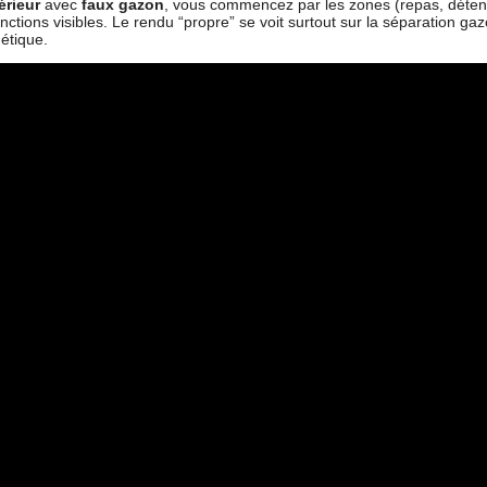
rieur
avec
faux gazon
, vous commencez par les zones (repas, détent
onctions visibles. Le rendu “propre” se voit surtout sur la séparation g
étique.