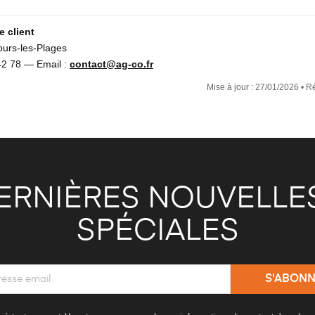
 client
ours-les-Plages
42 78 — Email :
contact@ag-co.fr
Mise à jour : 27/01/2026 • R
ERNIÈRES NOUVELLES
SPÉCIALES