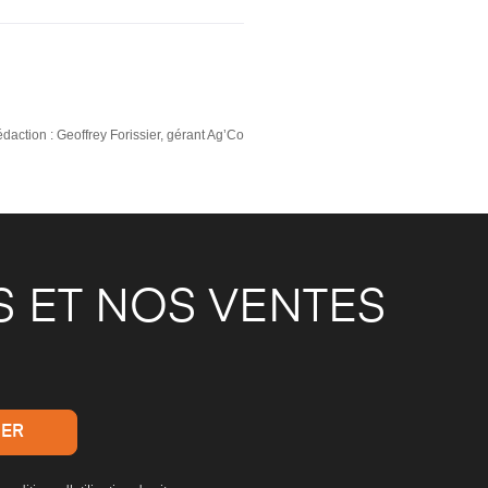
édaction : Geoffrey Forissier, gérant Ag’Co
 ET NOS VENTES