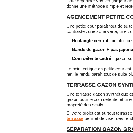
Pour organiser vos lés (largeur de
donne une méthode simple et repro
AGENCEMENT PETITE CO
Une petite cour paraît tout de suit
contraste : une zone verte, une zo
Rectangle central
: un bloc de 
Bande de gazon + pas japona
Coin détente cadré
: gazon sur
Le point critique en petite cour est
net, le rendu paraît tout de suite 
TERRASSE GAZON SYNTH
Une terrasse gazon synthétique et
gazon pour le coin détente, et une ci
propreté des seuils.
Si votre projet est surtout terrasse
terrasse
permet de viser des rendu
SÉPARATION GAZON GRA