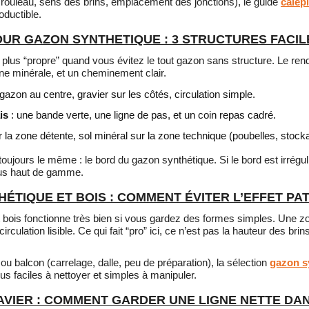
 rouleau, sens des brins, emplacement des jonctions), le guide
calep
ductible.
UR GAZON SYNTHETIQUE : 3 STRUCTURES FACIL
e plus “propre” quand vous évitez le tout gazon sans structure. Le rend
ne minérale, et un cheminement clair.
gazon au centre, gravier sur les côtés, circulation simple.
is
: une bande verte, une ligne de pas, et un coin repas cadré.
 la zone détente, sol minéral sur la zone technique (poubelles, stoc
 toujours le même : le bord du gazon synthétique. Si le bord est irréguli
plus haut de gamme.
ÉTIQUE ET BOIS : COMMENT ÉVITER L’EFFET P
 bois fonctionne très bien si vous gardez des formes simples. Une zo
rculation lisible. Ce qui fait “pro” ici, ce n’est pas la hauteur des brins
 ou balcon (carrelage, dalle, peu de préparation), la sélection
gazon s
s faciles à nettoyer et simples à manipuler.
VIER : COMMENT GARDER UNE LIGNE NETTE DAN