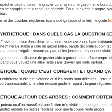
mpêcher deux choses : le gravier qui migre sur le gazon, et le bord d
retien se complique et le rendu se dégrade. Pour un extérieur propre, 
tail.
res et des courbes régulières (sans que ça fasse chantier), le guide
bo
YNTHETIQUE : DANS QUELS CAS LA QUESTION SE
” revient surtout dans deux situations : vous avez une base existant
e minérale stable à côté du gazon (allée, bande décorative, coin tec
. Un support irrégulier ressort au pas, et les jonctions deviennent visibl
gazon, un stabilisateur de gravier aide à garder une surface propre et
quand vous voulez une allée nette sans gravier qui roule partout.
ÉTIQUE : QUAND C’EST COHÉRENT ET QUAND ÇA 
cohérente si elle est piétonne et si les bords sont délimités. L’erreur
rt approximatif. Une allée réussie guide le regard : largeur régulière
TIQUE AUTOUR DES ARBRES : COMMENT OBTENIR
 poteau ou d’un massif est une finition très visible. Le bon geste es
justez ensuite en petites reprises pour que la coupe reste propre.