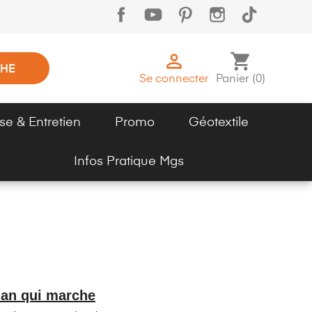

shopping_cart
HE
Se connecter
Panier
(
0
)
se & Entretien
Promo
Géotextile
Infos Pratique Mgs
lan qui marche