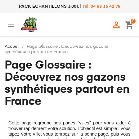
PACK ÉCHANTILLONS 1,00€
|
Tel. 04 83 16 42 78
0

shopping_cart
Accueil
Page Glossaire : Découvrez nos gazons
synthétiques partout en France
Page Glossaire :
Découvrez nos gazons
synthétiques partout en
France
Cette page regroupe nos pages “villes” pour vous aider à
trouver rapidement votre solution. L’objectif est simple : vous
tapez votre ville, vous tombez sur la bonne page, puis vous