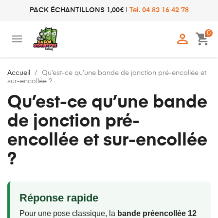
PACK ÉCHANTILLONS 1,00€
|
Tel. 04 83 16 42 78
0

shopping_cart
Accueil
Qu’est-ce qu’une bande de jonction pré-encollée et
sur-encollée ?
Qu’est-ce qu’une bande
de jonction pré-
encollée et sur-encollée
?
Réponse rapide
Pour une pose classique, la
bande préencollée 12