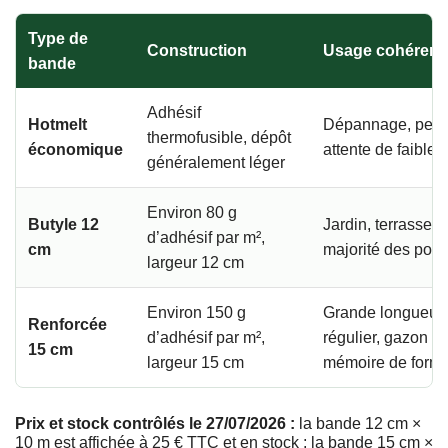
Type de
Construction
Usage cohérent
bande
Adhésif
Hotmelt
Dépannage, petit
thermofusible, dépôt
économique
attente de faible 
généralement léger
Environ 80 g
Butyle 12
Jardin, terrasse, 
d’adhésif par m²,
cm
majorité des pose
largeur 12 cm
Environ 150 g
Grande longueur
Renforcée
d’adhésif par m²,
régulier, gazon lo
15 cm
largeur 15 cm
mémoire de form
Prix et stock contrôlés le 27/07/2026 :
la bande 12 cm ×
10 m est affichée à 25 € TTC et en stock ; la bande 15 cm ×