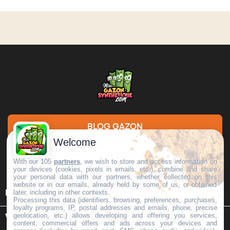
BLOG GAZON
Welcome
DEMANDE DE DEVIS
With our 105
partners
, we wish to store and access information on
your devices (cookies, pixels in emails, etc.), combine and share
your personal data with our partners, whether collected on this
website or in our emails, already held by some of us, or obtained

later, including in other contexts.
INFORMATIONS
Processing this data (identifiers, browsing, preferences, purchases,
loyalty programs, IP, postal addresses and emails, phone, precise
geolocation, etc.) allows developing and offering you services,

VOTRE COMPTE
content, commercial offers and ads across your devices and