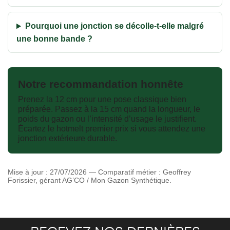
Pourquoi une jonction se décolle-t-elle malgré
une bonne bande ?
Notre recommandation honnête
Prenez la 12 cm pour une pose classique bien
préparée. Passez à la 15 cm quand la longueur, le
poids du gazon ou l’intensité d’usage le justifient.
Écartez le hotmelt premier prix si vous attendez une
jonction extérieure durable.
Mise à jour : 27/07/2026 — Comparatif métier : Geoffrey
Forissier, gérant AG’CO / Mon Gazon Synthétique.