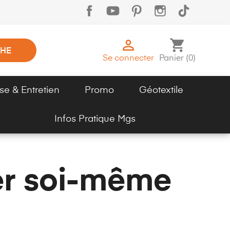

shopping_cart
HE
Se connecter
Panier
(
0
)
se & Entretien
Promo
Géotextile
Infos Pratique Mgs
er soi-même