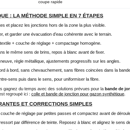
coupe rapide
UE : LA MÉTHODE SIMPLE EN 7 ÉTAPES
s et placez les jonctions hors de la zone la plus visible.
ler, et garder une évacuation d’eau cohérente avec le terrain.
éotextile + couche de réglage + compactage homogène.
ans le même sens de brins, repos à blanc avant de fixer.
neuve, règle métallique, ajustements progressifs sur les angles.
ord à bord, sans chevauchement, sans fibres coincées dans la bande
tre-sens puis dans le sens, pour uniformiser la fibre.
vous gagnez du temps avec des solutions prévues pour la
bande de jo
est regroupé ici :
colle et bande de jonction pour gazon synthétique
.
RANTES ET CORRECTIONS SIMPLES
 couche de réglage par petites passes et compactez avant de déroule
 ressort par différence de teinte. Reposez à blanc et alignez le sens d