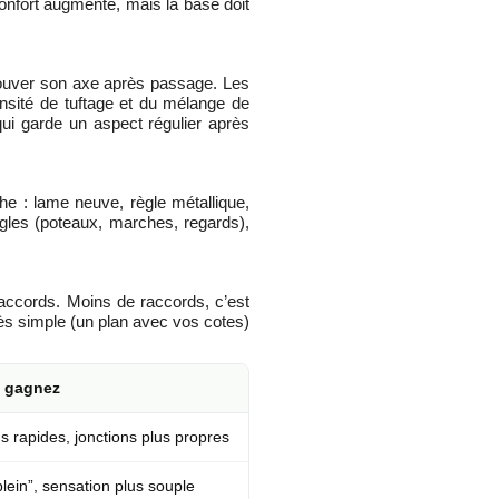
confort augmente, mais la base doit
etrouver son axe après passage. Les
densité de tuftage et du mélange de
ui garde un aspect régulier après
he : lame neuve, règle métallique,
angles (poteaux, marches, regards),
accords. Moins de raccords, c’est
ès simple (un plan avec vos cotes)
 gagnez
 rapides, jonctions plus propres
lein”, sensation plus souple