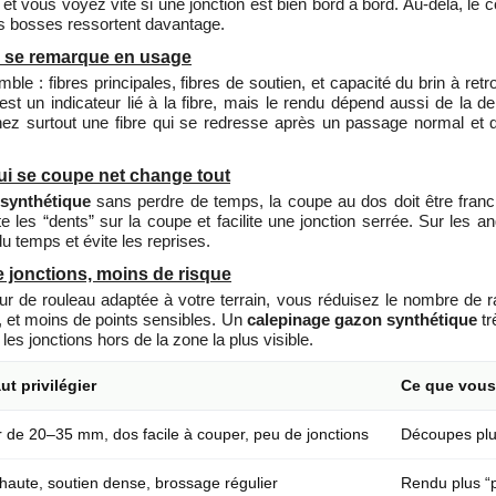
 et vous voyez vite si une jonction est bien bord à bord. Au-delà, le 
tes bosses ressortent davantage.
qui se remarque en usage
ble : fibres principales, fibres de soutien, et capacité du brin à r
’est un indicateur lié à la fibre, mais le rendu dépend aussi de la 
hez surtout une fibre qui se redresse après un passage normal et q
ui se coupe net change tout
synthétique
sans perdre de temps, la coupe au dos doit être franc
e les “dents” sur la coupe et facilite une jonction serrée. Sur les 
du temps et évite les reprises.
e jonctions, moins de risque
r de rouleau adaptée à votre terrain, vous réduisez le nombre de r
 et moins de points sensibles. Un
calepinage gazon synthétique
tr
r les jonctions hors de la zone la plus visible.
aut privilégier
Ce que vous
r de 20–35 mm, dos facile à couper, peu de jonctions
Découpes plus
 haute, soutien dense, brossage régulier
Rendu plus “p