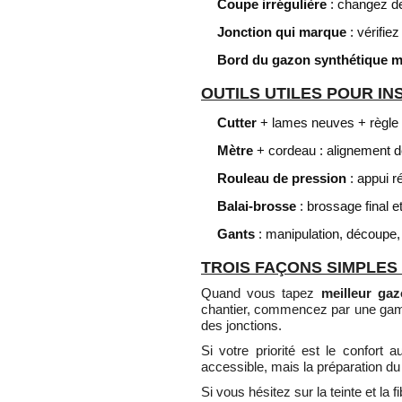
Coupe irrégulière
: changez de 
Jonction qui marque
: vérifiez
Bord du gazon synthétique m
OUTILS UTILES POUR I
Cutter
+ lames neuves + règle m
Mètre
+ cordeau : alignement de
Rouleau de pression
: appui ré
Balai-brosse
: brossage final et
Gants
: manipulation, découpe, 
TROIS FAÇONS SIMPLES
Quand vous tapez
meilleur gaz
chantier, commencez par une gam
des jonctions.
Si votre priorité est le confort
accessible, mais la préparation du 
Si vous hésitez sur la teinte et la