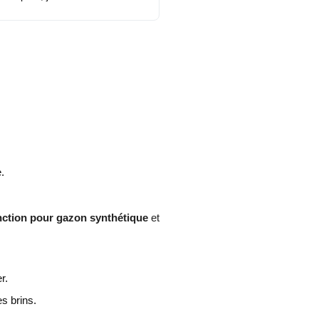
.
nction pour gazon synthétique
et
r.
es brins.