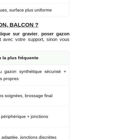
ues, surface plus uniforme
ON, BALCON ?
ique sur gravier
,
poser gazon
t avec votre support, sinon vous
n la plus fréquente
u gazon synthétique sécurisé +
ns propres
ns soignées, brossage final
 périphérique + jonctions
n adaptée, jonctions discrètes