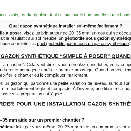
ccessible, rendu régulier : tout se joue sur le bon modèle et une base 
Quel gazon synthétique installer soi-même facilement ?
ile à poser
, visez un brin autour de 20–35 mm, un dos qui se découp
ait le résultat : sur sol meuble, un
géotextile sous gazon synthétiq
thode complète ici :
quel géotextile poser sous un gazon synthétique
.
N GAZON SYNTHÉTIQUE “SIMPLE À POSER” QUAND
 “au hasard”. Cela veut dire : vous déroulez sans lutter, vous coup
e rendu reste homogène après le premier brossage. Quand on veut
in
lifier le chantier ou le compliquer inutilement.
sez un gazon qui pardonne une petite variation de niveau, surtout sur 
it être parfaitement réglé et compacté. À l’inverse, une fibre très co
 base si la préparation est légère.
RDER POUR UNE INSTALLATION GAZON SYNTHÉ
0–35 mm aide sur un premier chantier ?
thétique
faite par vous-même, 20–35 mm reste un compromis simple : 