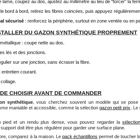
lame, coupez au dos, ajustez au millimètre au lieu de “forcer” la fer
 le bord à bord, retirez les fibres coincées, puis appuyez régulièrement
al sécurisé
: renforcez la périphérie, surtout en zone ventée ou en 
NSTALLER DU GAZON SYNTHÉTIQUE PROPREMENT
étallique : coupe nette au dos.
s lés et des jonctions.
gulier sur une jonction, sans écraser la fibre.
 entretien courant.
collage.
 DE CHOISIR AVANT DE COMMANDER
on synthétique
, vous cherchez souvent un modèle qui se pose 
me maniable et accessible, comme la sélection
gazon petit prix
. Le
 au pied et un rendu plus dense, vous pouvez regarder la
sélecti
support doit être plus régulière pour garder une surface plane.
 fibre, comparez à la maison. Le
pack échantillons
permet de toucher la f