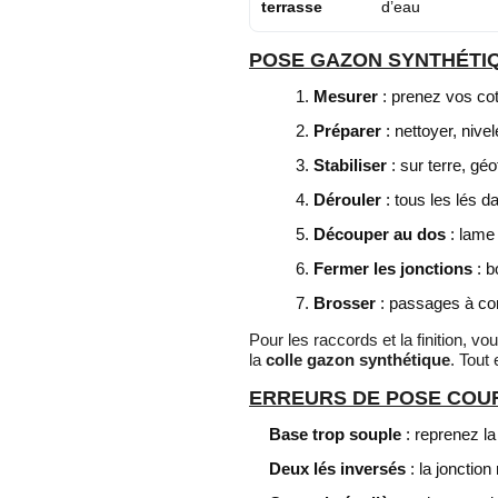
terrasse
d’eau
POSE GAZON SYNTHÉTIQ
Mesurer
: prenez vos cote
Préparer
: nettoyer, nive
Stabiliser
: sur terre, g
Dérouler
: tous les lés d
Découper au dos
: lame 
Fermer les jonctions
: b
Brosser
: passages à con
Pour les raccords et la finition, 
la
colle gazon synthétique
. Tout 
ERREURS DE POSE COU
Base trop souple
: reprenez la
Deux lés inversés
: la jonction