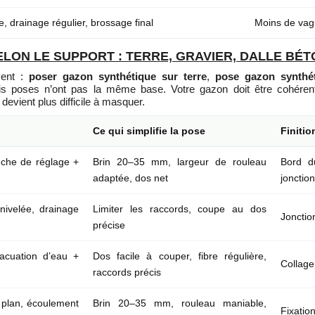
e, drainage régulier, brossage final
Moins de vag
LON LE SUPPORT : TERRE, GRAVIER, DALLE BÉT
vent :
poser gazon synthétique sur terre
,
pose gazon synthét
is poses n’ont pas la même base. Votre gazon doit être cohéren
devient plus difficile à masquer.
Ce qui simplifie la pose
Finitio
uche de réglage +
Brin 20–35 mm, largeur de rouleau
Bord d
adaptée, dos net
jonctio
nivelée, drainage
Limiter les raccords, coupe au dos
Jonctio
précise
acuation d’eau +
Dos facile à couper, fibre régulière,
Collage
raccords précis
 plan, écoulement
Brin 20–35 mm, rouleau maniable,
Fixatio