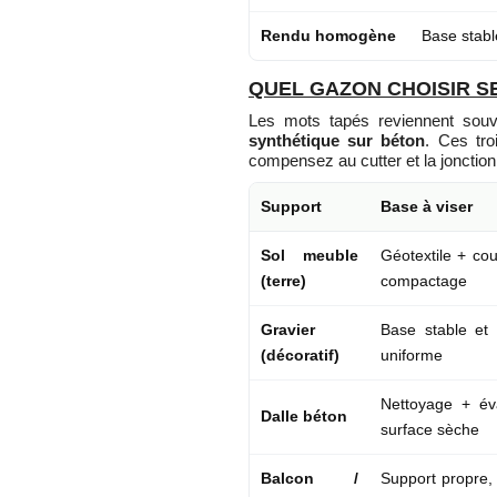
Rendu homogène
Base stabl
QUEL GAZON CHOISIR SE
Les mots tapés reviennent sou
synthétique sur béton
. Ces tro
compensez au cutter et la jonction 
Support
Base à viser
Sol meuble
Géotextile + co
(terre)
compactage
Gravier
Base stable et 
(décoratif)
uniforme
Nettoyage + év
Dalle béton
surface sèche
Balcon /
Support propre,