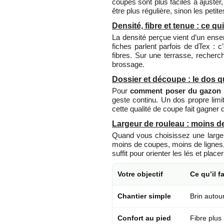
coupes sont plus faciles à ajuster,
être plus régulière, sinon les peti
Densité, fibre et tenue : ce 
La densité perçue vient d’un ensem
fiches parlent parfois de dTex : c
fibres. Sur une terrasse, recherc
brossage.
Dossier et découpe : le dos q
Pour
comment poser du gazon 
geste continu. Un dos propre limit
cette qualité de coupe fait gagner 
Largeur de rouleau : moins d
Quand vous choisissez une largeu
moins de coupes, moins de lignes,
suffit pour orienter les lés et place
Votre objectif
Ce qu’il f
Chantier simple
Brin autou
Confort au pied
Fibre plus