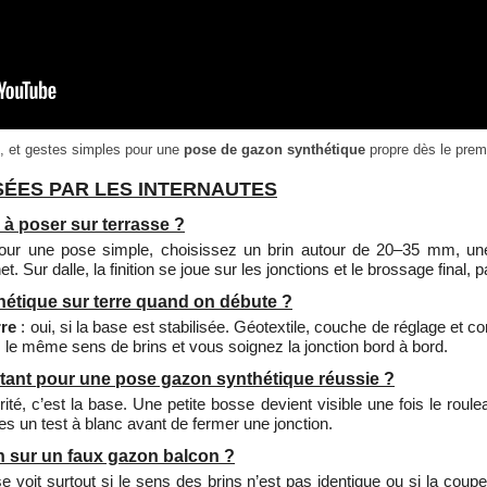
s, et gestes simples pour une
pose de gazon synthétique
propre dès le premi
ÉES PAR LES INTERNAUTES
 à poser sur terrasse ?
our une pose simple, choisissez un brin autour de 20–35 mm, une 
t. Sur dalle, la finition se joue sur les jonctions et le brossage final, 
étique sur terre quand on débute ?
rre
: oui, si la base est stabilisée. Géotextile, couche de réglage e
 le même sens de brins et vous soignez la jonction bord à bord.
ortant pour une pose gazon synthétique réussie ?
orité, c’est la base. Une petite bosse devient visible une fois le rou
es un test à blanc avant de fermer une jonction.
 sur un faux gazon balcon ?
se voit surtout si le sens des brins n’est pas identique ou si la coup