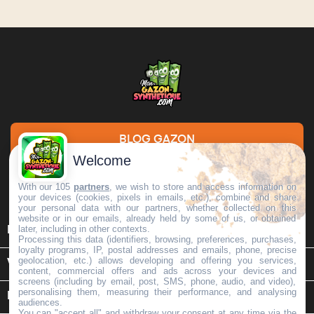
BLOG GAZON
Welcome
DEMANDE DE DEVIS
With our 105
partners
, we wish to store and access information on
your devices (cookies, pixels in emails, etc.), combine and share
your personal data with our partners, whether collected on this
website or in our emails, already held by some of us, or obtained

later, including in other contexts.
INFORMATIONS
Processing this data (identifiers, browsing, preferences, purchases,
loyalty programs, IP, postal addresses and emails, phone, precise
geolocation, etc.) allows developing and offering you services,

VOTRE COMPTE
content, commercial offers and ads across your devices and
screens (including by email, post, SMS, phone, audio, and video),
personalising them, measuring their performance, and analysing
keyboard_arrow_down
INFORMATIONS SUR LE MAGASIN
audiences.
You can "accept all" and withdraw your consent at any time via the