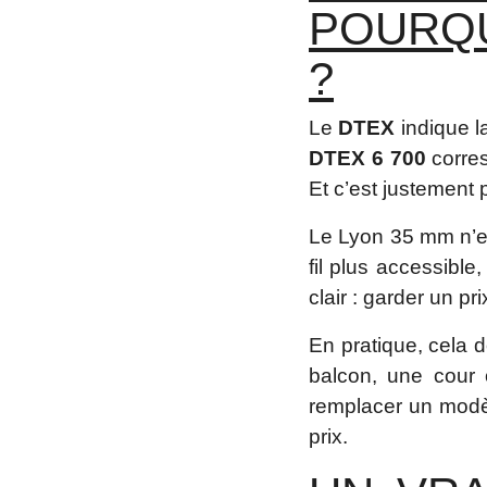
POURQU
?
Le
DTEX
indique la
DTEX 6 700
corre
Et c’est justement p
Le Lyon 35 mm n’ess
fil plus accessible
clair : garder un 
En pratique, cela d
balcon, une cour 
remplacer un modèl
prix.