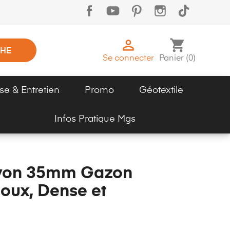

shopping_cart
HE
Se connecter
Panier
(
0
)
se & Entretien
Promo
Géotextile
Infos Pratique Mgs
Lyon 35mm Gazon
oux, Dense et