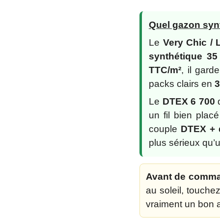
Quel gazon synt
Le
Very Chic /
synthétique 3
TTC/m²
, il gard
packs clairs en
3
Le
DTEX 6 700
d
un fil bien plac
couple
DTEX + 
plus sérieux qu’u
Avant de comman
au soleil, touchez
vraiment un bon 