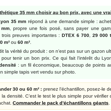
hétique 35 mm choisir au bon prix, avec une vrai
 Lyon 35 mm
répond à une demande simple : ache
5 mm
, propre une fois posé, sans payer une ga
e trois preuves importantes :
DTEX 6 700
,
29 000 
0 m²
ou
60 m²
.
it la vérité du produit : on n’est pas sur un gazon ul
é pour tenir un bon prix. Ce qui fait l’intérêt du Ly
densité
: un fil économique, beaucoup de points a
n simple tapis vert vendu sur photo.
der 30 ou 60 m² :
prenez l’échantillon, posez-le d
 la densité. C’est le test le plus simple pour vérifier
achat.
Commander le pack d’échantillons géants
.