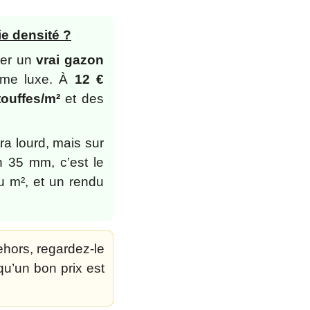
e densité ?
ter un
vrai gazon
mme luxe. À
12 €
touffes/m²
et des
tra lourd, mais sur
on 35 mm, c’est le
u m², et un rendu
ehors, regardez-le
 qu’un bon prix est