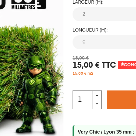
LARGEUR (M):
LONGUEUR (M):
18,00 €
15,00 €
TTC
ÉCONO
15,00 € m2
Very Chic / Lyon 35 mm :