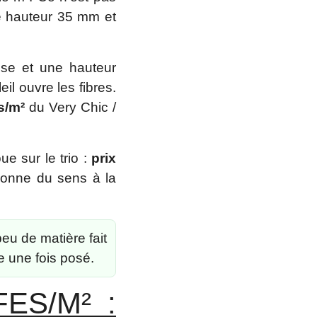
ie hauteur 35 mm et
use et une hauteur
il ouvre les fibres.
s/m²
du Very Chic /
e sur le trio :
prix
 donne du sens à la
u de matière fait
e une fois posé.
ES/M² :