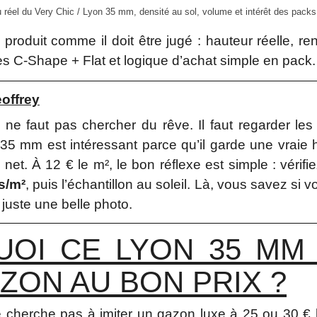
u réel du Very Chic / Lyon 35 mm, densité au sol, volume et intérêt des packs
produit comme il doit être jugé : hauteur réelle, re
es C-Shape + Flat et logique d’achat simple en pack.
offrey
 ne faut pas chercher du rêve. Il faut regarder les c
35 mm est intéressant parce qu’il garde une vraie 
 net. À 12 € le m², le bon réflexe est simple : vérifi
s/m²
, puis l’échantillon au soleil. Là, vous savez si 
 juste une belle photo.
OI CE LYON 35 MM
ZON AU BON PRIX ?
cherche pas à imiter un gazon luxe à 25 ou 30 € l