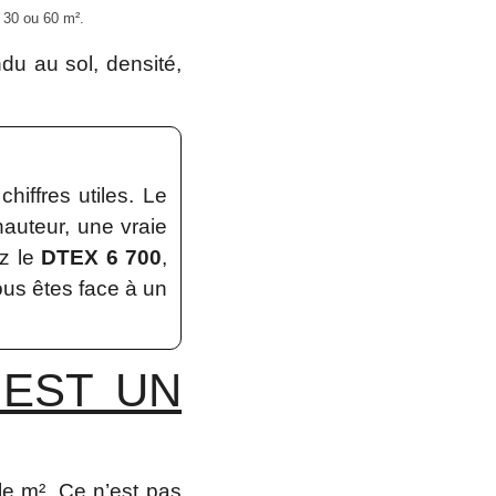
 30 ou 60 m².
ndu au sol, densité,
hiffres utiles. Le
hauteur, une vraie
ez le
DTEX 6 700
,
vous êtes face à un
 EST UN
e m². Ce n’est pas