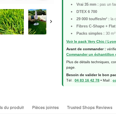
Vrai 35 mm :
pas un fa
DTEX 6 700
29 000 touffes/m² :
la d

Fibres C-Shape + Flat
Packs simples :
30 m² 
Voir le pack Very Chic / Lyo
Avant de commander :
vérifi
Commander un échantillon 
Plus de détails techniques, c
page.
Besoin de valider le bon pa
Tél :
04 83 16 42 78
• Mail :
c
ls du produit
Pièces jointes
Trusted Shops Reviews