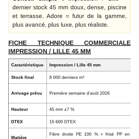
dernier stock 45 mm doux, dense, piscine
et terrasse. Adore = futur de la gamme,
plus avancé, plus luxe, plus réaliste.
FICHE TECHNIQUE COMMERCIALE
IMPRESSION / LILLE 45 MM
Caractéristique
Impression / Lille 45 mm
L
Stock final
8 000 derniers m²
De
L
Arrivage prévu
Première semaine d’août 2026
c
Hauteur
45 mm ±7 %
Vo
DTEX
15 600 DTEX
Fi
Fibre droite PE 100 % + frisé PP en
Matière
To