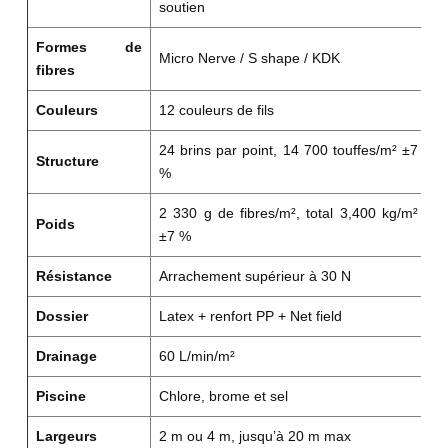
soutien
Formes de
Micro Nerve / S shape / KDK
Re
fibres
Couleurs
12 couleurs de fils
Nu
24 brins par point, 14 700 touffes/m² ±7
Structure
S
%
2 330 g de fibres/m², total 3,400 kg/m²
Poids
Pr
±7 %
Résistance
Arrachement supérieur à 30 N
B
Dossier
Latex + renfort PP + Net field
Ba
Drainage
60 L/min/m²
L’
Piscine
Chlore, brome et sel
C
Largeurs
2 m ou 4 m, jusqu’à 20 m max
Ch