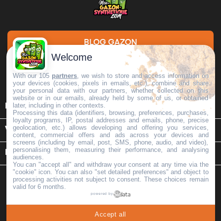
BLOG GAZON
Welcome
DEMANDE DE DEVIS
With our 105
partners
, we wish to store and access information on
your devices (cookies, pixels in emails, etc.), combine and share
your personal data with our partners, whether collected on this
website or in our emails, already held by some of us, or obtained

later, including in other contexts.
INFORMATIONS
Processing this data (identifiers, browsing, preferences, purchases,
loyalty programs, IP, postal addresses and emails, phone, precise
geolocation, etc.) allows developing and offering you services,

VOTRE COMPTE
content, commercial offers and ads across your devices and
screens (including by email, post, SMS, phone, audio, and video),
personalising them, measuring their performance, and analysing
keyboard_arrow_down
INFORMATIONS SUR LE MAGASIN
audiences.
You can "accept all" and withdraw your consent at any time via the
"cookie" icon
. You can also "set detailed preferences" and object to
processing activities not subject to consent. These choices remain
valid for 6 months.
powered by
Copyright © 2026 -
Mon Gazon Synthétique
. Tous Droits
Accept all
Réservés | MGS | Tva: FR35518331277 | Capital: 15000