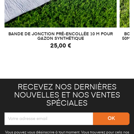
BANDE DE JONCTION PRÉ-ENCOLLÉE 10 M POUR
BOIT
GAZON SYNTHÉTIQUE
50M²
25,00 €
RECEVEZ NOS DERNIÈRES
NOUVELLES ET NOS VENTES
SPÉCIALES
Vous pouvez vous désinscrire à tout moment. Vous trouverez pour cela nos