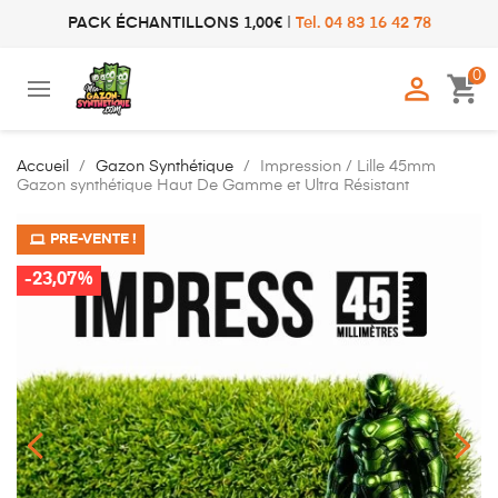
PACK ÉCHANTILLONS 1,00€
|
Tel. 04 83 16 42 78
0

shopping_cart
Accueil
Gazon Synthétique
Impression / Lille 45mm
Gazon synthétique Haut De Gamme et Ultra Résistant
PRE-VENTE !
PRE-VENTE !
-23,07%
-23,07%