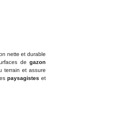
ion nette et durable
urfaces de
gazon
 terrain et assure
des
paysagistes
et