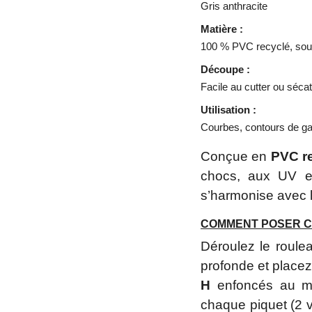
Gris anthracite
Matière :
100 % PVC recyclé, soup
Découpe :
Facile au cutter ou séca
Utilisation :
Courbes, contours de g
Conçue en
PVC r
chocs, aux UV et
s’harmonise avec l
COMMENT POSER CO
Déroulez le roule
profonde et placez
H
enfoncés au mai
chaque piquet (2 v