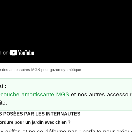
se des accessoires MGS pour gazon synthétique.
i :
-couche amortissante MGS
et nos autres accessoi
ite.
S POSÉES PAR LES INTERNAUTES
bordure pour un jardin avec chien ?
aux griffes et ne se déforme pas ; parfaite pour crée