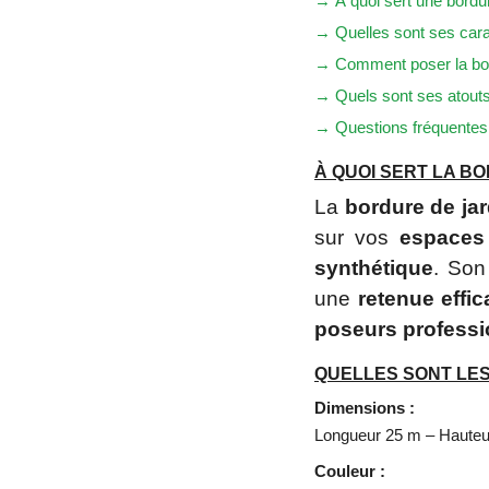
→ À quoi sert une bordure
→ Quelles sont ses cara
→ Comment poser la bo
→ Quels sont ses atouts
→ Questions fréquentes
À QUOI SERT LA BO
La
bordure de ja
sur vos
espaces 
synthétique
. Son
une
retenue effi
poseurs professi
QUELLES SONT LES
Dimensions :
Longueur 25 m – Hauteu
Couleur :