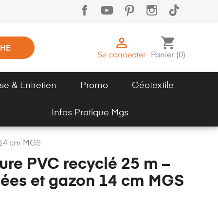

shopping_cart
HE
Se connecter
Panier
(
0
)
se & Entretien
Promo
Géotextile
Infos Pratique Mgs
n 14 cm MGS
ure PVC recyclé 25 m –
llées et gazon 14 cm MGS