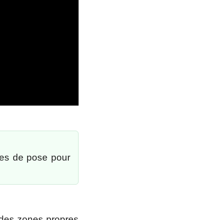
res de pose pour
r des zones propres