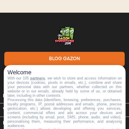
BLOG GAZON
Welcome
DEMANDE DE DEVIS
With our 105
partners
, we wish to store and access information on
your devices (cookies, pixels in emails, etc.), combine and share
your personal data with our partners, whether collected on this
website or in our emails, already held by some of us, or obtained

later, including in other contexts.
INFORMATIONS
Processing this data (identifiers, browsing, preferences, purchases,
loyalty programs, IP, postal addresses and emails, phone, precise
geolocation, etc.) allows developing and offering you services,

VOTRE COMPTE
content, commercial offers and ads across your devices and
screens (including by email, post, SMS, phone, audio, and video),
personalising them, measuring their performance, and analysing
keyboard_arrow_down
INFORMATIONS SUR LE MAGASIN
audiences.