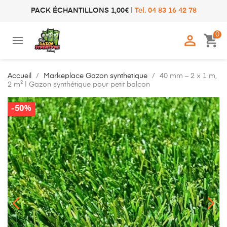
PACK ÉCHANTILLONS 1,00€
|
Tel. 04 83 16 42 78
0

shopping_cart
Accueil
Markeplace Gazon synthetique
40 mm – 2 × 1 m,
2 m² | Gazon synthétique pour petit balcon
-50%
-50%