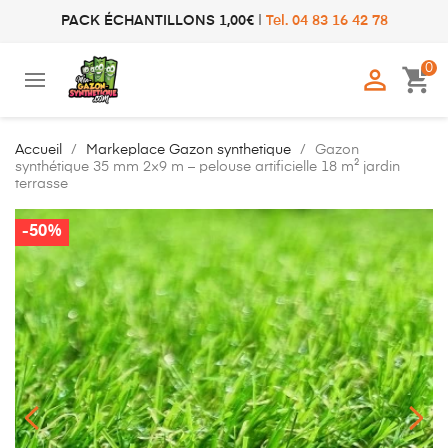
PACK ÉCHANTILLONS 1,00€
|
Tel. 04 83 16 42 78
0

shopping_cart
Accueil
Markeplace Gazon synthetique
Gazon
synthétique 35 mm 2×9 m – pelouse artificielle 18 m² jardin
terrasse
-50%
-50%