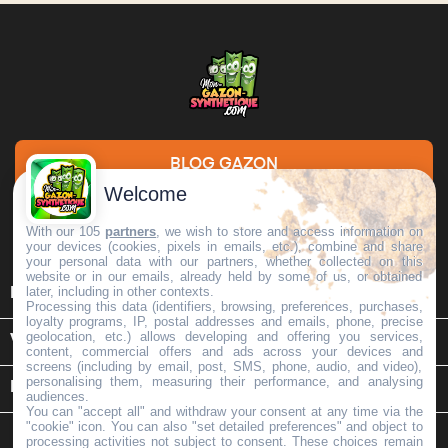
BLOG GAZON
Welcome
DEMANDE DE DEVIS
With our 105
partners
, we wish to store and access information on
your devices (cookies, pixels in emails, etc.), combine and share
your personal data with our partners, whether collected on this
website or in our emails, already held by some of us, or obtained

later, including in other contexts.
INFORMATIONS
Processing this data (identifiers, browsing, preferences, purchases,
loyalty programs, IP, postal addresses and emails, phone, precise
geolocation, etc.) allows developing and offering you services,

VOTRE COMPTE
content, commercial offers and ads across your devices and
screens (including by email, post, SMS, phone, audio, and video),
personalising them, measuring their performance, and analysing
keyboard_arrow_down
INFORMATIONS SUR LE MAGASIN
audiences.
You can "accept all" and withdraw your consent at any time via the
"cookie" icon
. You can also "set detailed preferences" and object to
processing activities not subject to consent. These choices remain