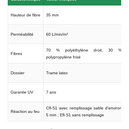
Hauteur de fibre
35 mm
Perméabilité
60 L/min/m²
70 % polyéthylène droit, 30 %
Fibres
polypropylène frisé
d
Dossier
Trame latex
Garantie UV
7 ans
Cfl-S1 avec remplissage sable d’environ
Réaction au feu
5 mm ; Efl-S1 sans remplissage