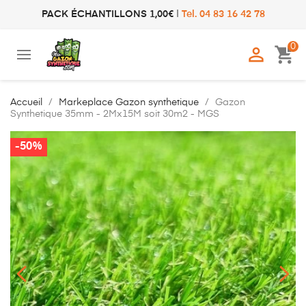
PACK ÉCHANTILLONS 1,00€
|
Tel. 04 83 16 42 78
0

shopping_cart
Accueil
Markeplace Gazon synthetique
Gazon
Synthetique 35mm - 2Mx15M soit 30m2 - MGS
-50%
-50%