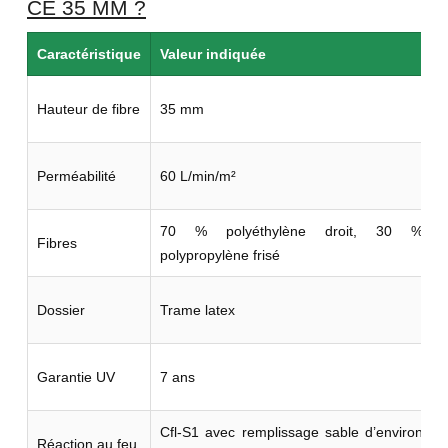
CE 35 MM ?
Caractéristique
Valeur indiquée
Hauteur de fibre
35 mm
Perméabilité
60 L/min/m²
70 % polyéthylène droit, 30 %
Fibres
polypropylène frisé
d
Dossier
Trame latex
Garantie UV
7 ans
Cfl-S1 avec remplissage sable d’environ
Réaction au feu