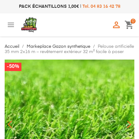
PACK ÉCHANTILLONS 1,00€
|
Tel. 04 83 16 42 78
0

shopping_cart
Accueil
Markeplace Gazon synthetique
Pelouse artificielle
35 mm 2×16 m – revêtement extérieur 32 m² facile à poser
-50%
-50%