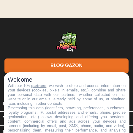
BLOG GAZON
Welcome
DEMANDE DE DEVIS
With our 105
partners
, we wish to store and access information on
your devices (cookies, pixels in emails, etc.), combine and share
your personal data with our partners, whether collected on this
website or in our emails, already held by some of us, or obtained

later, including in other contexts.
INFORMATIONS
Processing this data (identifiers, browsing, preferences, purchases,
loyalty programs, IP, postal addresses and emails, phone, precise
geolocation, etc.) allows developing and offering you services,

VOTRE COMPTE
content, commercial offers and ads across your devices and
screens (including by email, post, SMS, phone, audio, and video),
personalising them, measuring their performance, and analysing
keyboard_arrow_down
INFORMATIONS SUR LE MAGASIN