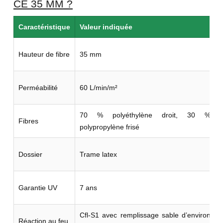
CE 35 MM ?
Caractéristique
Valeur indiquée
Hauteur de fibre
35 mm
Perméabilité
60 L/min/m²
70 % polyéthylène droit, 30 %
Fibres
polypropylène frisé
d
Dossier
Trame latex
Garantie UV
7 ans
Cfl-S1 avec remplissage sable d’environ
Réaction au feu