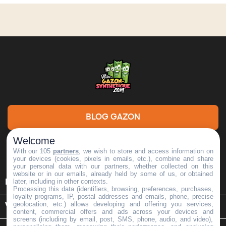
BLOG GAZON
Welcome
DEMANDE DE DEVIS
With our 105
partners
, we wish to store and access information on
your devices (cookies, pixels in emails, etc.), combine and share
your personal data with our partners, whether collected on this
website or in our emails, already held by some of us, or obtained

later, including in other contexts.
INFORMATIONS
Processing this data (identifiers, browsing, preferences, purchases,
loyalty programs, IP, postal addresses and emails, phone, precise
geolocation, etc.) allows developing and offering you services,

VOTRE COMPTE
content, commercial offers and ads across your devices and
screens (including by email, post, SMS, phone, audio, and video),