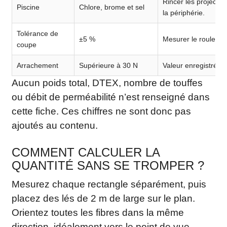
Rincer les projectio
Piscine
Chlore, brome et sel
la périphérie.
Tolérance de
±5 %
Mesurer le rouleau 
coupe
Arrachement
Supérieure à 30 N
Valeur enregistrée su
Aucun poids total, DTEX, nombre de touffes
ou débit de perméabilité n’est renseigné dans
cette fiche. Ces chiffres ne sont donc pas
ajoutés au contenu.
COMMENT CALCULER LA
QUANTITÉ SANS SE TROMPER ?
Mesurez chaque rectangle séparément, puis
placez des lés de 2 m de large sur le plan.
Orientez toutes les fibres dans la même
direction, idéalement vers le point de vue