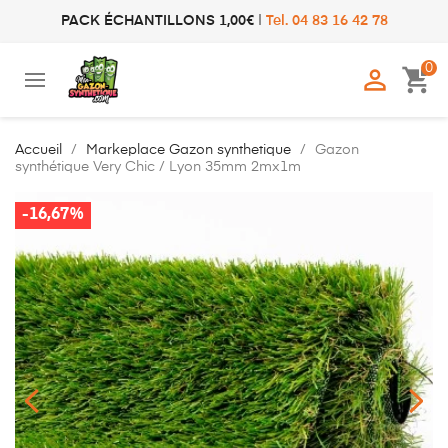
PACK ÉCHANTILLONS 1,00€
|
Tel. 04 83 16 42 78
0

shopping_cart
Accueil
Markeplace Gazon synthetique
Gazon
synthétique Very Chic / Lyon 35mm 2mx1m
-16,67%
-16,67%