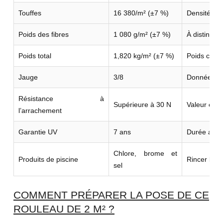
Touffes
16 380/m² (±7 %)
Densité de
Poids des fibres
1 080 g/m² (±7 %)
À distinguer
Poids total
1,820 kg/m² (±7 %)
Poids comp
Jauge
3/8
Donnée de c
Résistance à
Supérieure à 30 N
Valeur enre
l’arrachement
Garantie UV
7 ans
Durée anno
Chlore, brome et
Produits de piscine
Rincer la z
sel
COMMENT PRÉPARER LA POSE DE CE
ROULEAU DE 2 M² ?