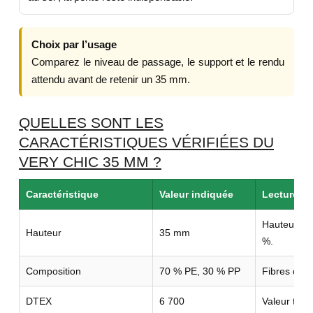
Choix par l’usage
Comparez le niveau de passage, le support et le rendu
attendu avant de retenir un 35 mm.
QUELLES SONT LES
CARACTÉRISTIQUES VÉRIFIÉES DU
VERY CHIC 35 MM ?
Caractéristique
Valeur indiquée
Lecture uti
Hauteur d
Hauteur
35 mm
%.
Composition
70 % PE, 30 % PP
Fibres droit
DTEX
6 700
Valeur tech