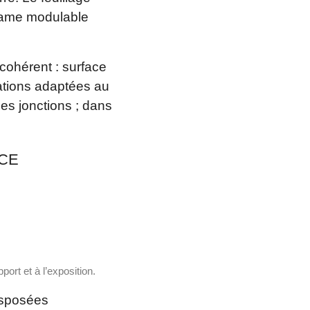
trame modulable
cohérent : surface
ations adaptées au
es jonctions ; dans
CE
ort et à l’exposition.
ansposées