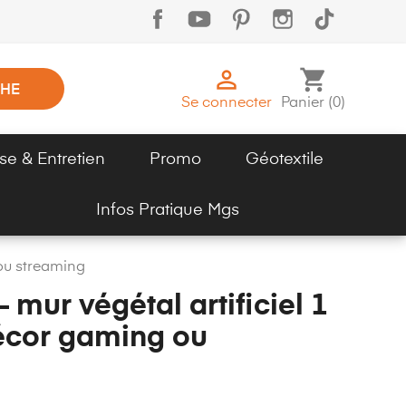

shopping_cart
HE
Se connecter
Panier
(
0
)
se & Entretien
Promo
Géotextile
Infos Pratique Mgs
 ou streaming
– mur végétal artificiel 1
écor gaming ou