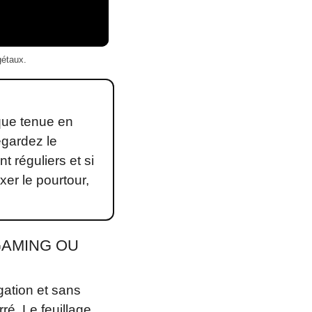
gétaux.
que tenue en
egardez le
t réguliers et si
er le pourtour,
GAMING OU
gation et sans
rré. Le feuillage