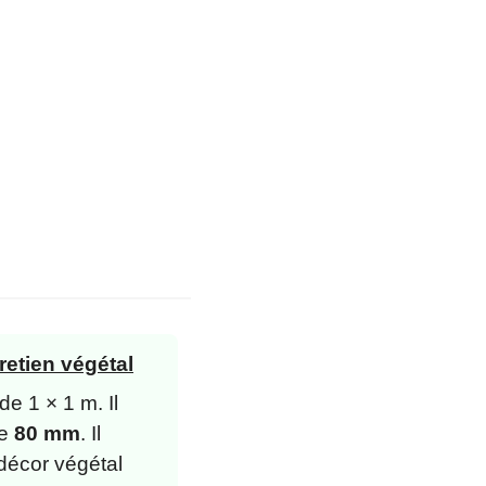
retien végétal
e 1 × 1 m. Il
de
80 mm
. Il
décor végétal