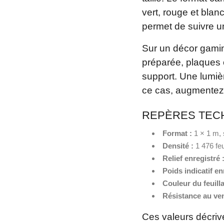
vert, rouge et blan
permet de suivre u
Sur un décor gamin
préparée, plaques 
support. Une lumiè
ce cas, augmentez 
REPÈRES TECH
Format :
1 × 1 m, 
Densité :
1 476 feu
Relief enregistré 
Poids indicatif en
Couleur du feuilla
Résistance au ven
Ces valeurs décrive