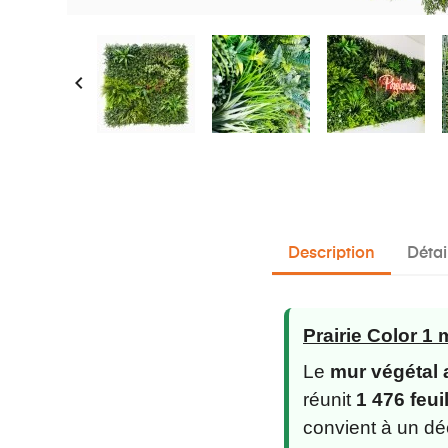

Description
Détai
Prairie Color 1
Le
mur végétal a
réunit
1 476 feui
convient à un dé