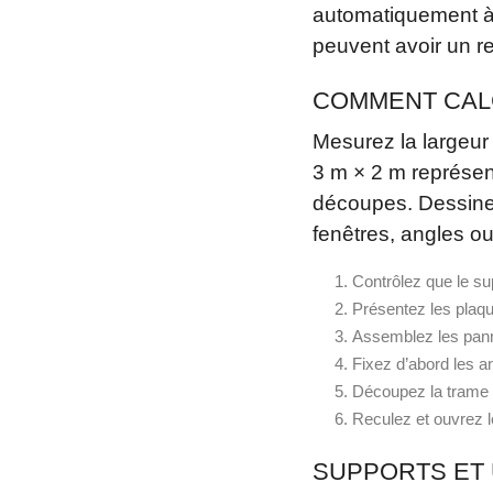
automatiquement à
peuvent avoir un rel
COMMENT CALC
Mesurez la largeur 
3 m × 2 m représen
découpes. Dessinez
fenêtres, angles ou
Contrôlez que le su
Présentez les plaq
Assemblez les panne
Fixez d’abord les an
Découpez la trame ar
Reculez et ouvrez le
SUPPORTS ET