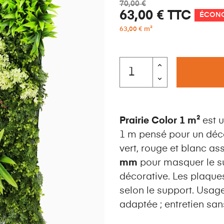
70,00 €
63,00 €
TTC
ÉCONO
63,00 € m²
Prairie Color 1 m²
est u
1 m pensé pour un déc
vert, rouge et blanc a
mm
pour masquer le s
décorative. Les plaque
selon le support. Usage
adaptée ; entretien sa