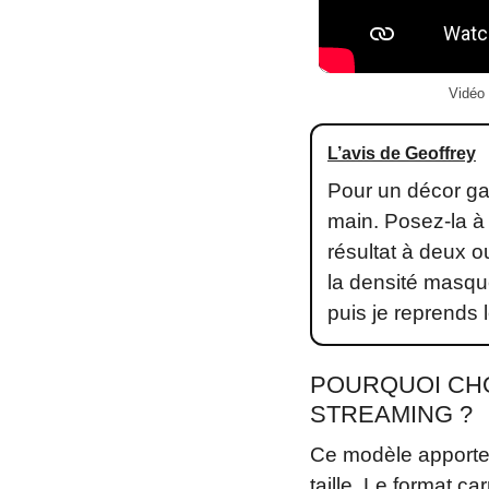
Vidéo 
L’avis de Geoffrey
Pour un décor ga
main. Posez-la à 
résultat à deux ou
la densité masque
puis je reprends l
POURQUOI CHO
STREAMING ?
Ce modèle apporte 
taille. Le format ca