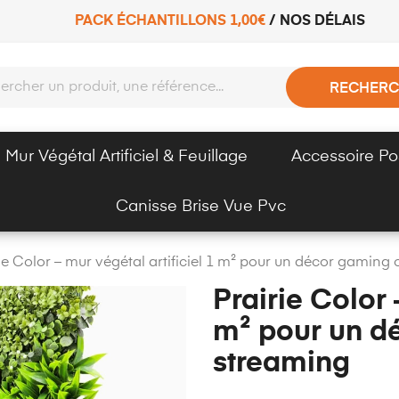
PACK ÉCHANTILLONS 1,00€
/
NOS DÉLAIS
RECHERC
Mur Végétal Artificiel & Feuillage
Accessoire Po
Canisse Brise Vue Pvc
ie Color – mur végétal artificiel 1 m² pour un décor gaming
Prairie Color 
m² pour un d
streaming