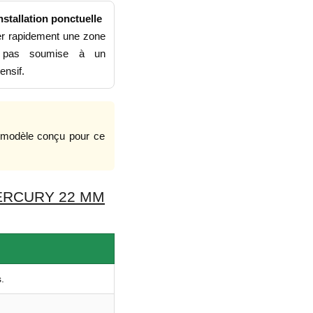
nstallation ponctuelle
ler rapidement une zone
t pas soumise à un
ensif.
n modèle conçu pour ce
ERCURY 22 MM
.