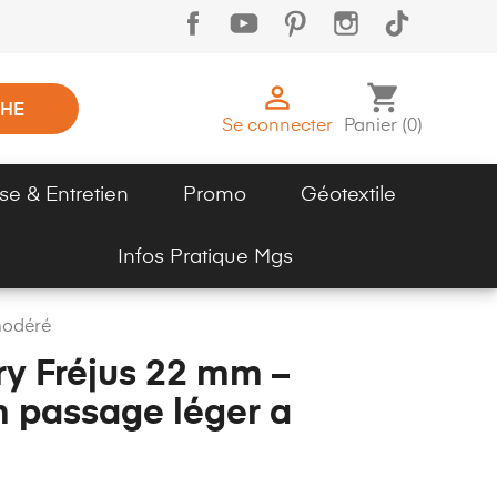

shopping_cart
HE
Se connecter
Panier
(
0
)
se & Entretien
Promo
Géotextile
Infos Pratique Mgs
modéré
y Fréjus 22 mm –
m passage léger a