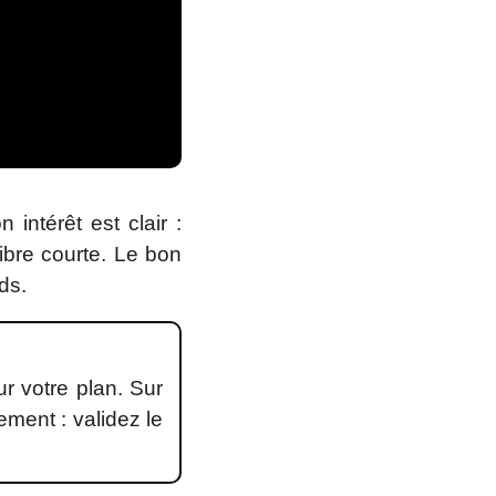
ntérêt est clair :
ibre courte. Le bon
ds.
r votre plan. Sur
ement : validez le