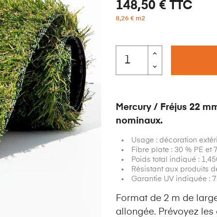
148,50 €
TTC
8,26 € m2
Mercury / Fréjus 22 mm
nominaux.
Usage : décoration extér
Fibre plate : 30 % PE et
Poids total indiqué : 1,4
Résistant aux produits de
Garantie UV indiquée : 
Format de 2 m de large
allongée. Prévoyez les