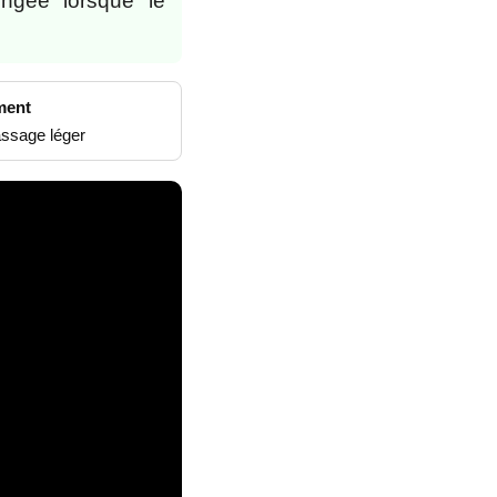
ngée lorsque le
ment
assage léger