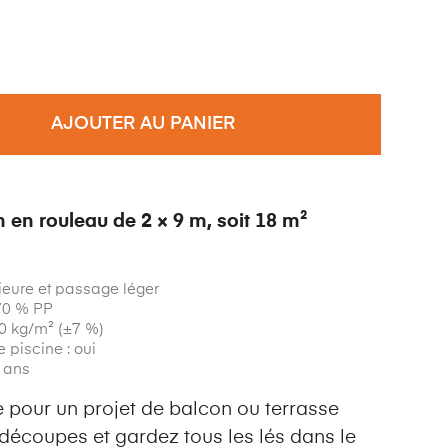
AJOUTER AU PANIER
 en rouleau de 2 × 9 m, soit 18 m²
ieure et passage léger
 70 % PP
50 kg/m² (±7 %)
 piscine : oui
7 ans
 pour un projet de balcon ou terrasse
 découpes et gardez tous les lés dans le