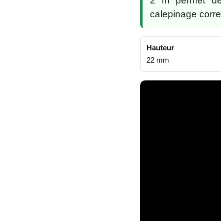
2 m permet de 
calepinage corr
Hauteur
22 mm