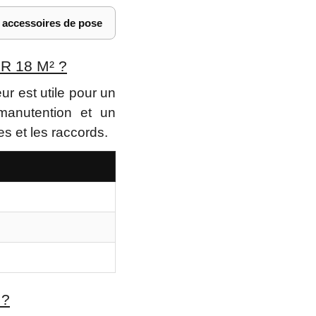
s accessoires de pose
 18 M² ?
ur est utile pour un
manutention et un
es et les raccords.
 ?