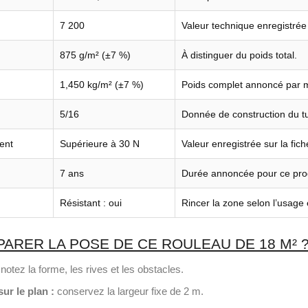
7 200
Valeur technique enregistrée 
875 g/m² (±7 %)
À distinguer du poids total.
1,450 kg/m² (±7 %)
Poids complet annoncé par m
5/16
Donnée de construction du tu
ent
Supérieure à 30 N
Valeur enregistrée sur la fic
7 ans
Durée annoncée pour ce prod
Résistant : oui
Rincer la zone selon l’usage 
RER LA POSE DE CE ROULEAU DE 18 M² 
notez la forme, les rives et les obstacles.
ur le plan :
conservez la largeur fixe de 2 m.