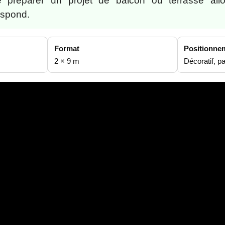
préparer un projet de balcon ou terrasse allo
espond.
Format
Positionne
2 × 9 m
Décoratif, p