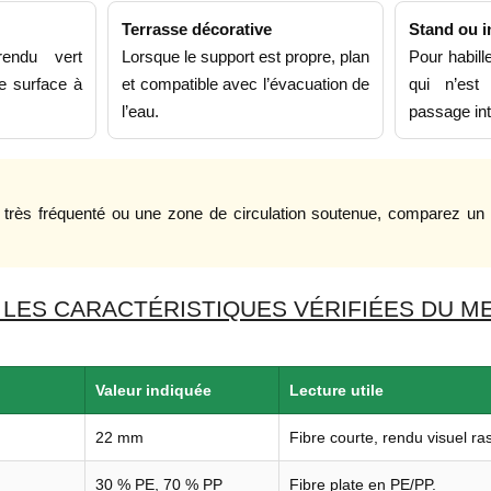
Terrasse décorative
Stand ou i
endu vert
Lorsque le support est propre, plan
Pour habil
e surface à
et compatible avec l’évacuation de
qui n’es
l’eau.
passage int
al très fréquenté ou une zone de circulation soutenue, comparez u
 LES CARACTÉRISTIQUES VÉRIFIÉES DU M
Valeur indiquée
Lecture utile
22 mm
Fibre courte, rendu visuel ras
30 % PE, 70 % PP
Fibre plate en PE/PP.