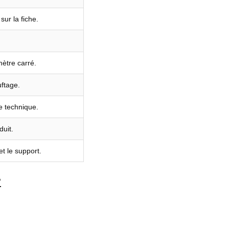
sur la fiche.
ètre carré.
ftage.
he technique.
uit.
et le support.
?