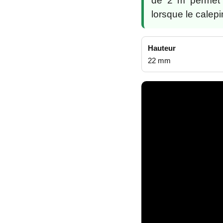
de 2 m permet 
lorsque le calep
Hauteur
22 mm