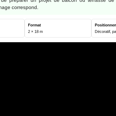
de préparer un projet de balcon ou terrasse de
inage correspond.
Format
Positionne
2 × 18 m
Décoratif, p