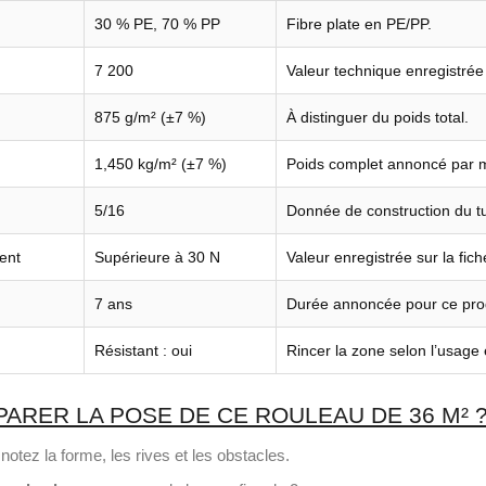
30 % PE, 70 % PP
Fibre plate en PE/PP.
7 200
Valeur technique enregistrée 
875 g/m² (±7 %)
À distinguer du poids total.
1,450 kg/m² (±7 %)
Poids complet annoncé par m
5/16
Donnée de construction du tu
ent
Supérieure à 30 N
Valeur enregistrée sur la fic
7 ans
Durée annoncée pour ce prod
Résistant : oui
Rincer la zone selon l’usage 
RER LA POSE DE CE ROULEAU DE 36 M² 
notez la forme, les rives et les obstacles.