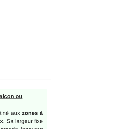
balcon ou
stiné aux
zones à
ux
. Sa largeur fixe