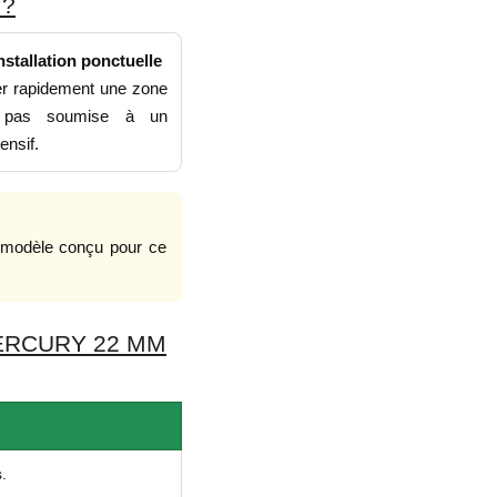
 ?
nstallation ponctuelle
ler rapidement une zone
t pas soumise à un
ensif.
n modèle conçu pour ce
ERCURY 22 MM
.