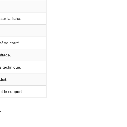
sur la fiche.
ètre carré.
ftage.
he technique.
uit.
et le support.
?