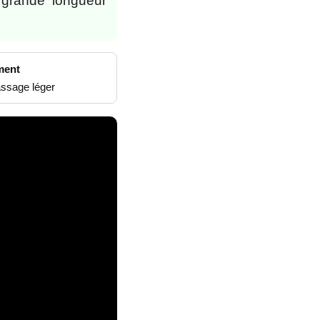
 grande longueur
ment
assage léger