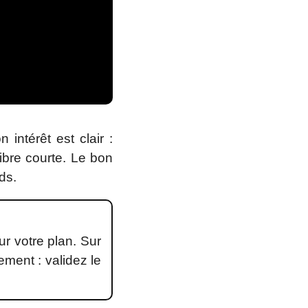
ntérêt est clair :
ibre courte. Le bon
ds.
r votre plan. Sur
ement : validez le