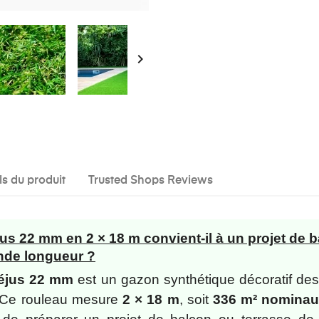

ls du produit
Trusted Shops Reviews
us 22 mm en 2 × 18 m convient-il à un projet de 
nde longueur ?
réjus 22 mm
est un gazon synthétique décoratif de
 Ce rouleau mesure
2 × 18 m
, soit
336 m² nomina