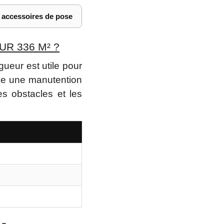
s accessoires de pose
R 336 M² ?
ueur est utile pour
de une manutention
es obstacles et les