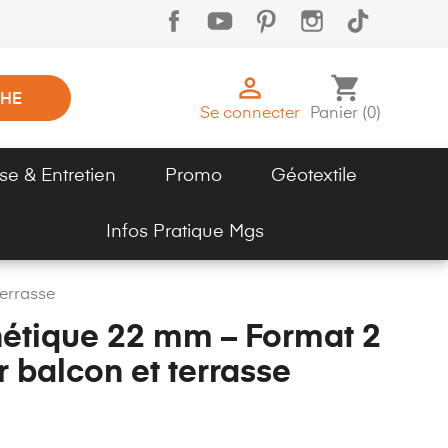

shopping_cart
HE
Se connecter
Panier
(
0
)
se & Entretien
Promo
Géotextile
Infos Pratique Mgs
terrasse
hétique 22 mm – Format 2
 balcon et terrasse