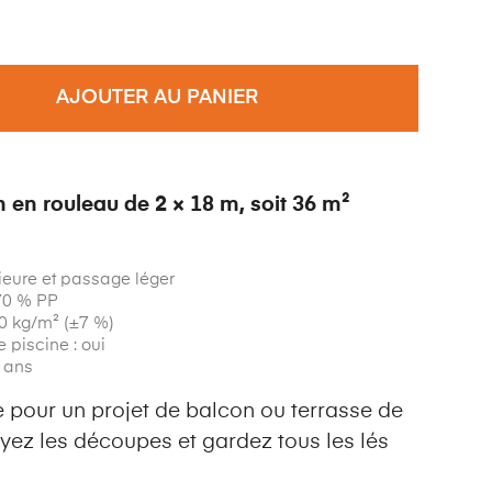
AJOUTER AU PANIER
 en rouleau de 2 × 18 m, soit 36 m²
ieure et passage léger
 70 % PP
50 kg/m² (±7 %)
 piscine : oui
7 ans
 pour un projet de balcon ou terrasse de
yez les découpes et gardez tous les lés