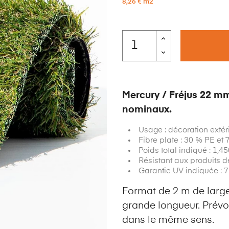
8,26 € m2
Mercury / Fréjus 22 mm
nominaux.
Usage : décoration extér
Fibre plate : 30 % PE et
Poids total indiqué : 1,4
Résistant aux produits de
Garantie UV indiquée : 
Format de 2 m de large
grande longueur. Prévo
dans le même sens.