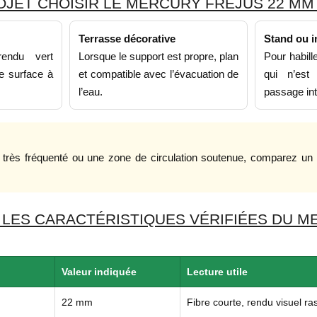
JET CHOISIR LE MERCURY FRÉJUS 22 MM
Terrasse décorative
Stand ou i
endu vert
Lorsque le support est propre, plan
Pour habil
e surface à
et compatible avec l’évacuation de
qui n’es
l’eau.
passage int
al très fréquenté ou une zone de circulation soutenue, comparez u
 LES CARACTÉRISTIQUES VÉRIFIÉES DU M
Valeur indiquée
Lecture utile
22 mm
Fibre courte, rendu visuel ras