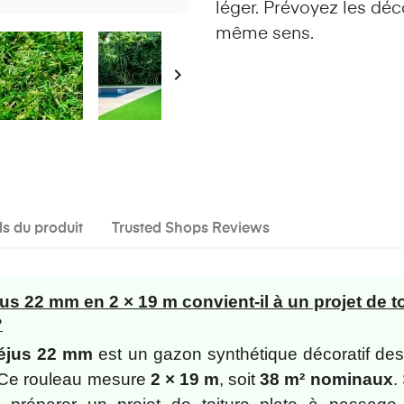
léger. Prévoyez les déc
même sens.

ls du produit
Trusted Shops Reviews
us 22 mm en 2 × 19 m convient-il à un projet de to
?
réjus 22 mm
est un gazon synthétique décoratif de
 Ce rouleau mesure
2 × 19 m
, soit
38 m² nominaux
.