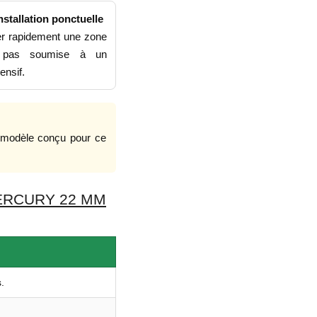
nstallation ponctuelle
ler rapidement une zone
t pas soumise à un
ensif.
n modèle conçu pour ce
ERCURY 22 MM
.