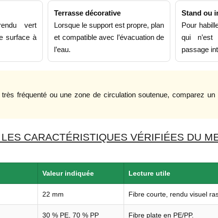
Terrasse décorative
Stand ou i
endu vert
Lorsque le support est propre, plan
Pour habil
e surface à
et compatible avec l’évacuation de
qui n’es
l’eau.
passage int
al très fréquenté ou une zone de circulation soutenue, comparez u
 LES CARACTÉRISTIQUES VÉRIFIÉES DU M
Valeur indiquée
Lecture utile
22 mm
Fibre courte, rendu visuel ras
30 % PE, 70 % PP
Fibre plate en PE/PP.