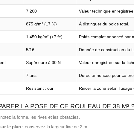
7 200
Valeur technique enregistrée 
875 g/m² (±7 %)
À distinguer du poids total.
1,450 kg/m² (±7 %)
Poids complet annoncé par m
5/16
Donnée de construction du tu
ent
Supérieure à 30 N
Valeur enregistrée sur la fic
7 ans
Durée annoncée pour ce prod
Résistant : oui
Rincer la zone selon l’usage 
RER LA POSE DE CE ROULEAU DE 38 M² 
notez la forme, les rives et les obstacles.
ur le plan :
conservez la largeur fixe de 2 m.