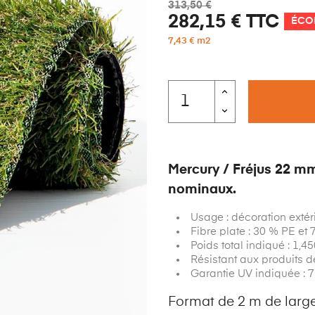
313,50 €
282,15 €
TTC
ÉCO
7,43 € m2
Mercury / Fréjus 22 mm
nominaux.
Usage : décoration extér
Fibre plate : 30 % PE et
Poids total indiqué : 1,4
Résistant aux produits de
Garantie UV indiquée : 
Format de 2 m de large