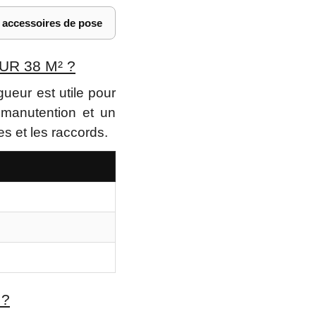
s accessoires de pose
R 38 M² ?
ueur est utile pour
 manutention et un
es et les raccords.
 ?