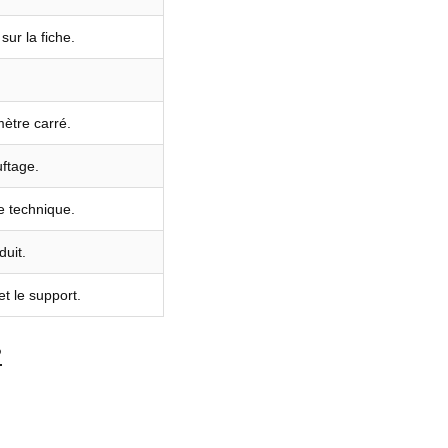
sur la fiche.
ètre carré.
ftage.
he technique.
uit.
et le support.
?