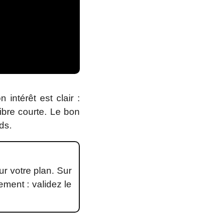
ntérêt est clair :
ibre courte. Le bon
ds.
r votre plan. Sur
ement : validez le