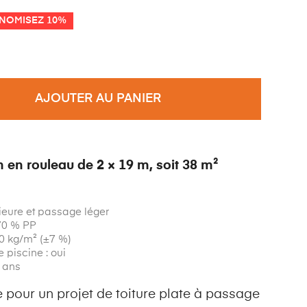
NOMISEZ 10%
AJOUTER AU PANIER
 en rouleau de 2 × 19 m, soit 38 m²
ieure et passage léger
 70 % PP
50 kg/m² (±7 %)
 piscine : oui
7 ans
 pour un projet de toiture plate à passage