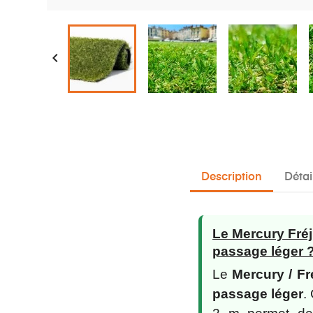

Description
Détai
Le Mercury Fréj
passage léger 
Le
Mercury / F
passage léger
.