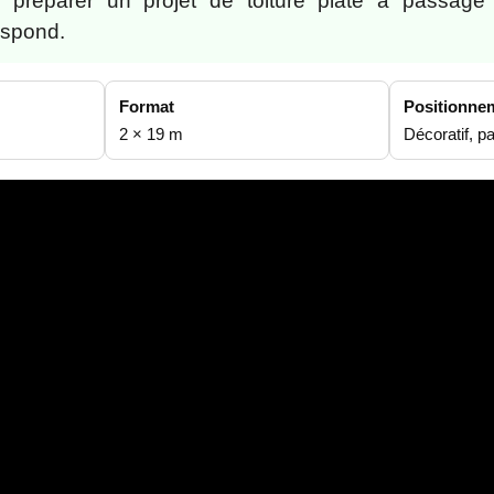
préparer un projet de toiture plate à passage 
espond.
Format
Positionne
2 × 19 m
Décoratif, p