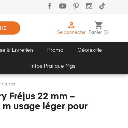

shopping_cart
HE
Se connecter
Panier
(
0
)
se & Entretien
Promo
Géotextile
Infos Pratique Mgs
titures
y Fréjus 22 mm –
 m usage léger pour