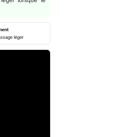
léger lorsque le
ment
assage léger