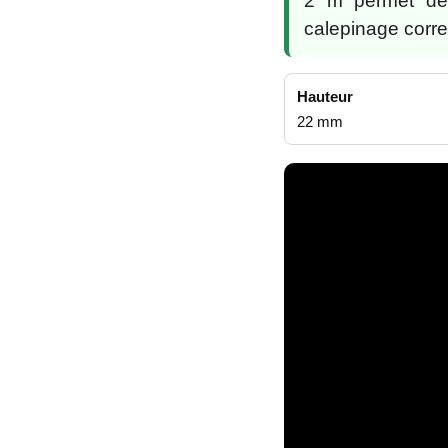
2 m permet de 
calepinage corr
Hauteur
22 mm