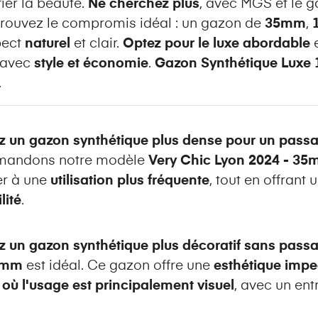
ier la beauté.
Ne cherchez plus
, avec MGS et le 
 trouvez le compromis idéal : un gazon de
35mm
,
pect
naturel
et clair.
Optez pour le luxe abordable
e
 avec
style et économie
.
Gazon Synthétique Luxe
.
z un gazon synthétique plus dense pour un passa
mandons notre modèle
Very Chic Lyon 2024 - 3
er à une
utilisation plus fréquente
, tout en offrant
lité
.
z un gazon synthétique plus décoratif sans pass
22mm
est idéal. Ce gazon offre une
esthétique imp
où l'usage est principalement visuel
, avec un ent