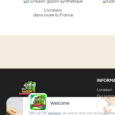
Livraison
dans toute la France
INFORM
Livraison
Qui somme
Welcome
Contrat d
BLOG
Comment p
With our 105
partners
, we wish to store and access informa
méthode 