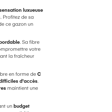
sensation luxueuse
 Profitez de sa
 de ce gazon un
abordable
. Sa fibre
mpromettre votre
ant la fraîcheur
fibre en forme de
C
ifficiles d'accès
.
res
maintient une
tant un
budget