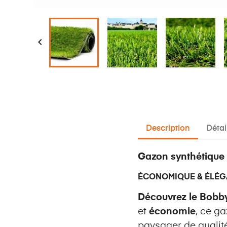

Description
Détai
Gazon synthétiqu
ÉCONOMIQUE & ÉLÉG
Découvrez le Bob
et
économie
, ce g
paysager de qualité