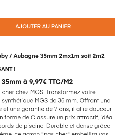
AJOUTER AU PANIER
obby / Aubagne 35mm 2mx1m soit 2m2
ANT !
35mm à 9,97€ TTC/M2
 cher chez MGS. Transformez votre
n synthétique MGS de 35 mm. Offrant une
e et une garantie de 7 ans, il allie douceur
n forme de C assure un prix attractif, idéal
 bords de piscine. Durable et dense grâce
8ème, ce gazon "pas cher" embellira vos