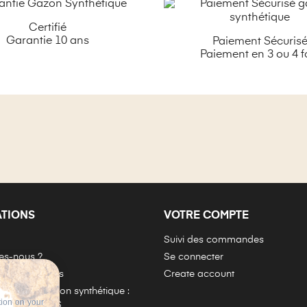
Certifié
Garantie 10 ans
Paiement Sécuris
Paiement en 3 ou 4 f
ATIONS
VOTRE COMPTE
Suivi des commandes
s-nous ?
Se connecter
e Garantie Mgs
Create account
oser du gazon synthétique :
tion on your
complète MGS