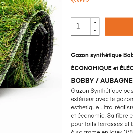
9,96 € m2
Gazon synthétique B
ÉCONOMIQUE et ÉLÉG
BOBBY / AUBAGNE 
Gazon Synthétique pas
extérieur avec le gazo
esthétique ultra-réalist
et économie. Sa fibre e
pour toits terrasses et
à sa trame en latex 3/