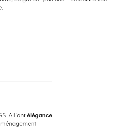
e.
S. Alliant
élégance
n aménagement