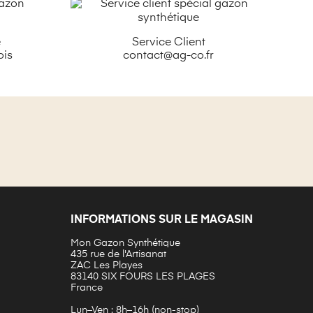
é
Service Client
ois
contact@ag-co.fr
INFORMATIONS SUR LE MAGASIN
Mon Gazon Synthétique
435 rue de l'Artisanat
ZAC Les Playes
83140 SIX FOURS LES PLAGES
France
Lun–Ven : 8h–16h (non-stop)