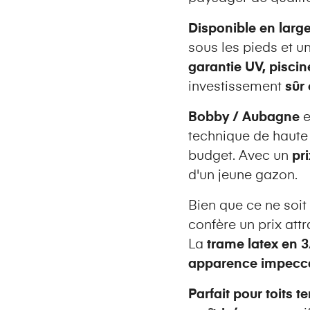
Disponible en larg
sous les pieds et u
garantie UV, piscin
investissement
sûr 
Bobby / Aubagne
e
technique de haute 
budget. Avec un
pr
d'un jeune gazon.
Bien que ce ne soit
confère un prix attr
La
trame latex en 
apparence impecc
Parfait pour toits t