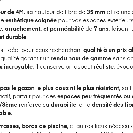
eur de 4M
, sa hauteur de fibre de
35 mm
offre une
ne
esthétique soignée
pour vos espaces extérieurs.
e, arrachement, et perméabilité
de
7 ans
, faisant
et durable
.
st idéal pour ceux recherchant
qualité à un prix 
qualité garantit un
rendu haut de gamme
sans co
ix incroyable
, il conserve un aspect
réaliste
, évoqu
pas le gazon le plus doux ni le plus résistant
, sa 
actif, parfait pour des
espaces peu fréquentés ou d
3/8ème
renforce sa
durabilité
, et la
densité des fib
able
.
errasses, bords de piscine
, et autres lieux nécessi