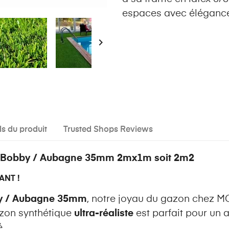
espaces avec éléganc

ls du produit
Trusted Shops Reviews
e Bobby / Aubagne 35mm 2mx1m soit 2m2
ANT !
by / Aubagne 35mm
, notre joyau du gazon chez MG
azon synthétique
ultra-réaliste
est parfait pour u
.