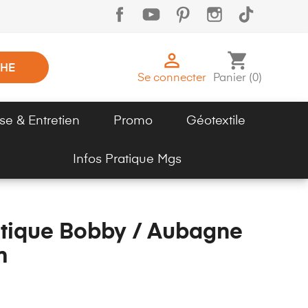

shopping_cart
HE
Se connecter
Panier
(
0
)
se & Entretien
Promo
Géotextile
Infos Pratique Mgs
tique Bobby / Aubagne
m