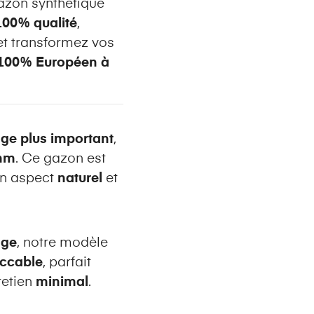
gazon synthétique
100% qualité
,
t transformez vos
 100% Européen à
ge plus important
,
5mm
. Ce gazon est
 un aspect
naturel
et
age
, notre modèle
eccable
, parfait
retien
minimal
.