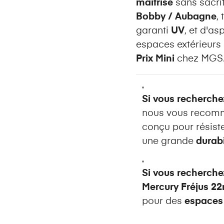
maîtrisé
sans sacrif
Bobby / Aubagne
,
garanti
UV
, et d'as
espaces extérieurs
Prix Mini
chez MGS
Si vous recherche
nous vous recom
conçu pour résist
une grande
durabi
Si vous recherche
Mercury Fréjus 
pour des
espaces 