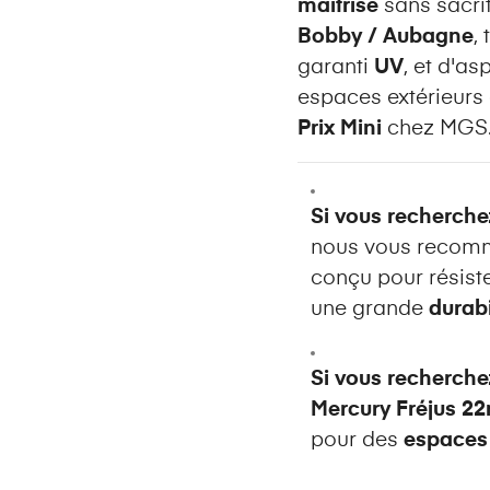
maîtrisé
sans sacrif
Bobby / Aubagne
,
garanti
UV
, et d'as
espaces extérieurs
Prix Mini
chez MGS
Si vous recherche
nous vous recom
conçu pour résist
une grande
durabi
Si vous recherche
Mercury Fréjus 
pour des
espaces 