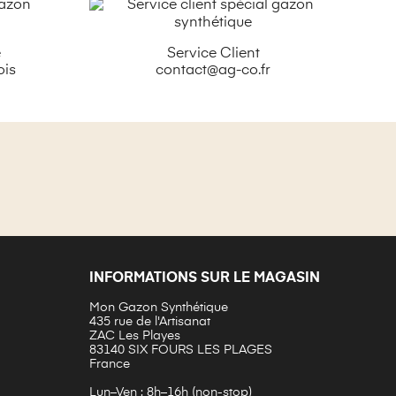
é
Service Client
ois
contact@ag-co.fr
INFORMATIONS SUR LE MAGASIN
Mon Gazon Synthétique
435 rue de l'Artisanat
ZAC Les Playes
83140 SIX FOURS LES PLAGES
France
Lun–Ven : 8h–16h (non-stop)