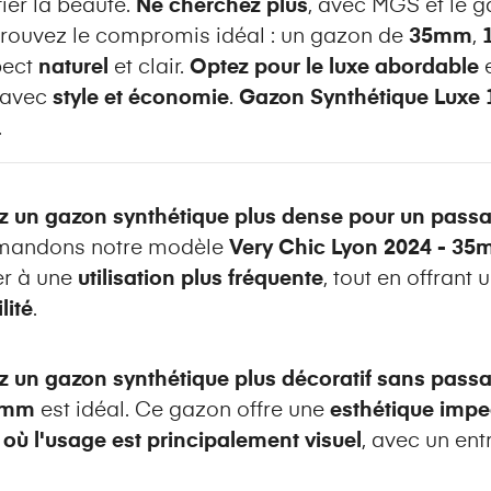
ier la beauté.
Ne cherchez plus
, avec MGS et le 
 trouvez le compromis idéal : un gazon de
35mm
,
pect
naturel
et clair.
Optez pour le luxe abordable
e
 avec
style et économie
.
Gazon Synthétique Luxe
.
z un gazon synthétique plus dense pour un passa
mandons notre modèle
Very Chic Lyon 2024 - 3
er à une
utilisation plus fréquente
, tout en offrant
lité
.
z un gazon synthétique plus décoratif sans pass
22mm
est idéal. Ce gazon offre une
esthétique imp
où l'usage est principalement visuel
, avec un ent