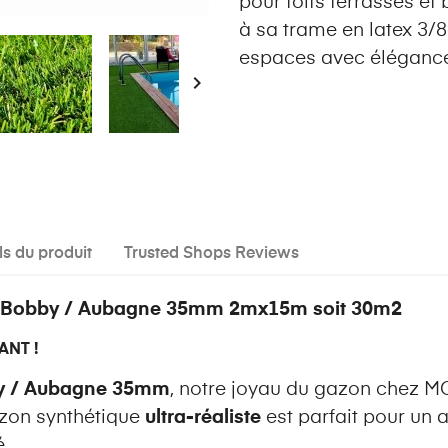
pour toits terrasses et
à sa trame en latex 3/
espaces avec éléganc

ls du produit
Trusted Shops Reviews
e Bobby / Aubagne 35mm 2mx15m soit 30m2
ANT !
by / Aubagne 35mm
, notre joyau du gazon chez MG
azon synthétique
ultra-réaliste
est parfait pour u
.