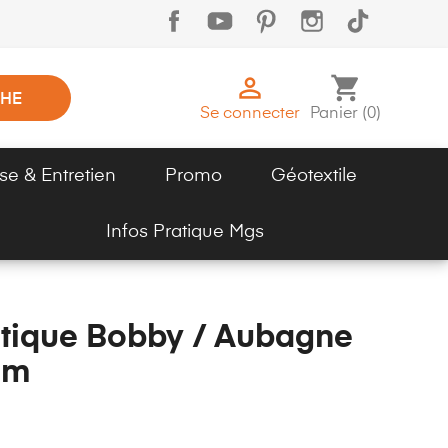

shopping_cart
HE
Se connecter
Panier
(
0
)
se & Entretien
Promo
Géotextile
Infos Pratique Mgs
tique Bobby / Aubagne
5m