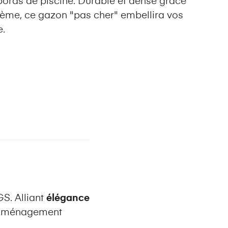
 bords de piscine. Durable et dense grâce
8ème, ce gazon "pas cher" embellira vos
e.
S. Alliant
élégance
n aménagement