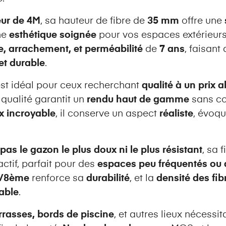
eur de 4M
, sa hauteur de fibre de
35 mm
offre une
ne
esthétique soignée
pour vos espaces extérieurs.
e, arrachement, et perméabilité
de
7 ans
, faisant
et durable
.
st idéal pour ceux recherchant
qualité à un prix 
qualité garantit un
rendu haut de gamme
sans co
ix incroyable
, il conserve un aspect
réaliste
, évoqu
pas le gazon le plus doux ni le plus résistant
, sa 
actif, parfait pour des
espaces peu fréquentés ou d
3/8ème
renforce sa
durabilité
, et la
densité des fib
able
.
errasses, bords de piscine
, et autres lieux nécessi