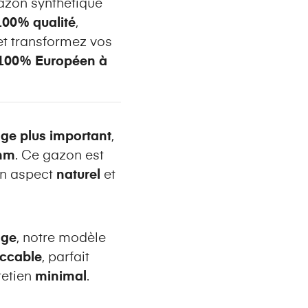
gazon synthétique
100% qualité
,
t transformez vos
 100% Européen à
ge plus important
,
5mm
. Ce gazon est
 un aspect
naturel
et
age
, notre modèle
eccable
, parfait
retien
minimal
.