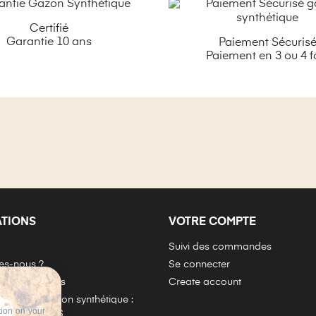
Certifié
Garantie 10 ans
Paiement Sécuris
Paiement en 3 ou 4 f
ATIONS
VOTRE COMPTE
Suivi des commandes
s-nous ?
Se connecter
e Garantie Mgs
Create account
oser du gazon synthétique :
tion on your
complète MGS