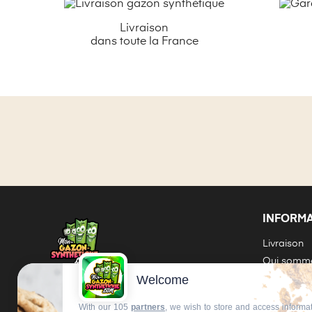
Livraison
dans toute la France
INFORM
Livraison
Qui somme
Welcome
Contrat d
BLOG
Comment p
With our 105
partners
, we wish to store and access informa
méthode 