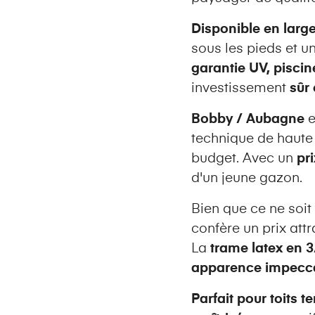
Disponible en larg
sous les pieds et u
garantie UV, piscin
investissement
sûr 
Bobby / Aubagne
e
technique de haute 
budget. Avec un
pr
d'un jeune gazon.
Bien que ce ne soit
confère un prix attr
La
trame latex en 
apparence impecc
Parfait pour toits t