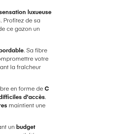
sensation luxueuse
 Profitez de sa
 de ce gazon un
abordable
. Sa fibre
mpromettre votre
ant la fraîcheur
fibre en forme de
C
ifficiles d'accès
.
res
maintient une
tant un
budget