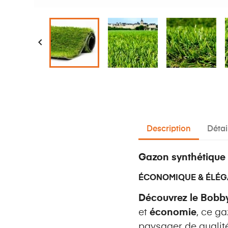

Description
Détai
Gazon synthétiqu
ÉCONOMIQUE & ÉLÉG
Découvrez le Bob
et
économie
, ce g
paysager de qualité