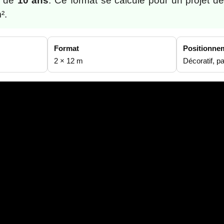
V de
10 ans
. Ce format se calcule pour un projet d
².
Format
Positionne
2 × 12 m
Décoratif, p