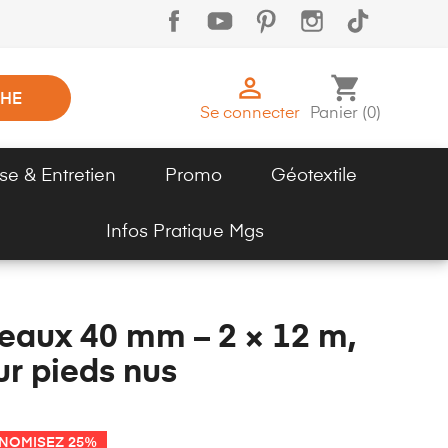

shopping_cart
HE
Se connecter
Panier
(
0
)
se & Entretien
Promo
Géotextile
Infos Pratique Mgs
eaux 40 mm – 2 × 12 m,
ur pieds nus
NOMISEZ 25%