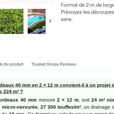
Format de 2 m de large
Prévoyez les découpes 
sens.

ls du produit
Trusted Shops Reviews
eaux 40 mm en 2 × 12 m convient-il à un projet 
e 224 m² ?
Bordeaux 40 mm
mesure
2 × 12 m
, soit
24 m² no
e
micro-nervurée
,
27 300 touffes/m²
, un drainage