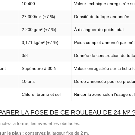
10 400
Valeur technique enregistrée sur
27 300/m² (±7 %)
Densité de tuftage annoncée.
2 200 g/m² (±7 %)
À distinguer du poids total.
3,171 kg/m² (±7 %)
Poids complet annoncé par mètr
3/8
Donnée de construction du tuft
ent
Supérieure à 30 N
Valeur enregistrée sur la fiche 
10 ans
Durée annoncée pour ce produi
Chlore, brome et sel
Rincer la zone selon l’usage et 
RER LA POSE DE CE ROULEAU DE 24 M² 
notez la forme, les rives et les obstacles.
ur le plan :
conservez la largeur fixe de 2 m.