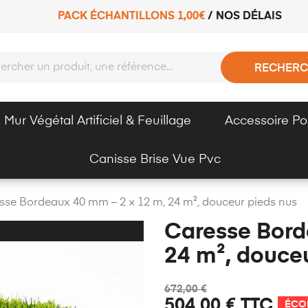
PACK ÉCHANTILLONS 1,00€
/
NOS DÉLAIS
RECHERC
Mur Végétal Artificiel & Feuillage
Accessoire Po
Canisse Brise Vue Pvc
sse Bordeaux 40 mm – 2 × 12 m, 24 m², douceur pieds nus
Caresse Bord
24 m², douce
672,00 €
504,00 €
TTC
ÉCO