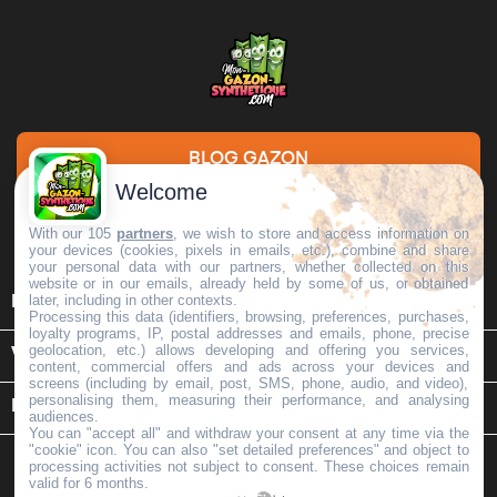
BLOG GAZON
Welcome
DEMANDE DE DEVIS
With our 105
partners
, we wish to store and access information on
your devices (cookies, pixels in emails, etc.), combine and share
your personal data with our partners, whether collected on this
website or in our emails, already held by some of us, or obtained

later, including in other contexts.
INFORMATIONS
Processing this data (identifiers, browsing, preferences, purchases,
loyalty programs, IP, postal addresses and emails, phone, precise
geolocation, etc.) allows developing and offering you services,

VOTRE COMPTE
content, commercial offers and ads across your devices and
screens (including by email, post, SMS, phone, audio, and video),
personalising them, measuring their performance, and analysing
keyboard_arrow_down
INFORMATIONS SUR LE MAGASIN
audiences.
You can "accept all" and withdraw your consent at any time via the
"cookie" icon
. You can also "set detailed preferences" and object to
processing activities not subject to consent. These choices remain
valid for 6 months.