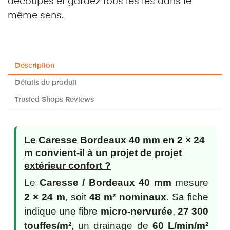
découpes et gardez tous les lés dans le
même sens.
Description
Détails du produit
Trusted Shops Reviews
Le Caresse Bordeaux 40 mm en 2 × 24
m convient-il à un projet de projet
extérieur confort ?
Le
Caresse / Bordeaux 40 mm
mesure
2 × 24 m
, soit
48 m² nominaux
. Sa fiche
indique une fibre
micro-nervurée
,
27 300
touffes/m²
, un drainage de
60 L/min/m²