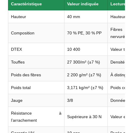
Caractéristique
Valeur indiquée
Lecture uti
Hauteur
40 mm
Hauteur de
Fibres dro
Composition
70 % PE, 30 % PP
nervurée.
DTEX
10 400
Valeur techn
Touffes
27 300/m² (±7 %)
Densité de 
Poids des fibres
2 200 g/m² (±7 %)
À distinguer
Poids total
3,171 kg/m² (±7 %)
Poids compl
Jauge
3/8
Donnée de c
Résistance à
Supérieure à 30 N
Valeur enreg
l’arrachement
Garantie UV
10 ans
Durée annon