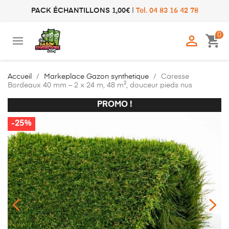
PACK ÉCHANTILLONS 1,00€
|
Tel. 04 83 16 42 78
0

shopping_cart
Accueil
Markeplace Gazon synthetique
Caresse
Bordeaux 40 mm – 2 × 24 m, 48 m², douceur pieds nus
PROMO !
PROMO !
-25%
-25%