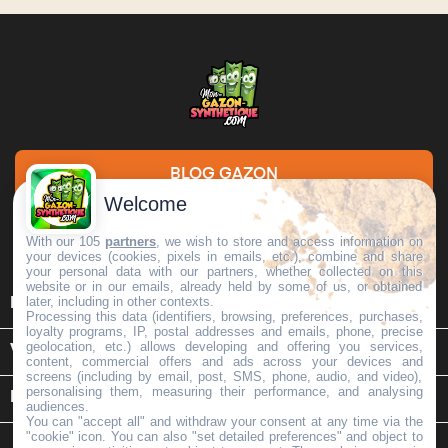
BLOG GAZON
Welcome
DEMANDE DE DEVIS
With our 105
partners
, we wish to store and access information on
your devices (cookies, pixels in emails, etc.), combine and share
your personal data with our partners, whether collected on this
website or in our emails, already held by some of us, or obtained

later, including in other contexts.
INFORMATIONS
Processing this data (identifiers, browsing, preferences, purchases,
loyalty programs, IP, postal addresses and emails, phone, precise
geolocation, etc.) allows developing and offering you services,

VOTRE COMPTE
content, commercial offers and ads across your devices and
screens (including by email, post, SMS, phone, audio, and video),
personalising them, measuring their performance, and analysing
keyboard_arrow_down
INFORMATIONS SUR LE MAGASIN
audiences.
You can "accept all" and withdraw your consent at any time via the
"cookie" icon
. You can also "set detailed preferences" and object to