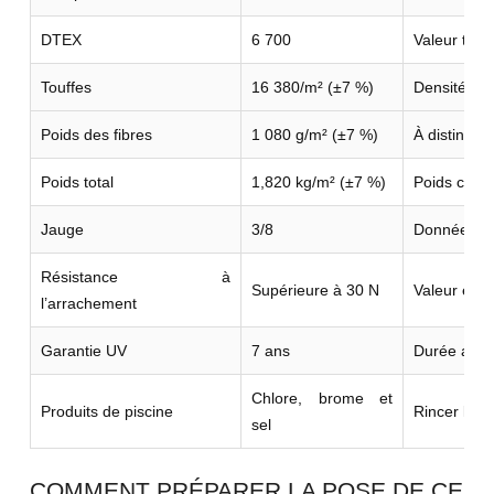
DTEX
6 700
Valeur tech
Touffes
16 380/m² (±7 %)
Densité de
Poids des fibres
1 080 g/m² (±7 %)
À distinguer
Poids total
1,820 kg/m² (±7 %)
Poids comp
Jauge
3/8
Donnée de c
Résistance à
Supérieure à 30 N
Valeur enre
l’arrachement
Garantie UV
7 ans
Durée anno
Chlore, brome et
Produits de piscine
Rincer la z
sel
COMMENT PRÉPARER LA POSE DE CE