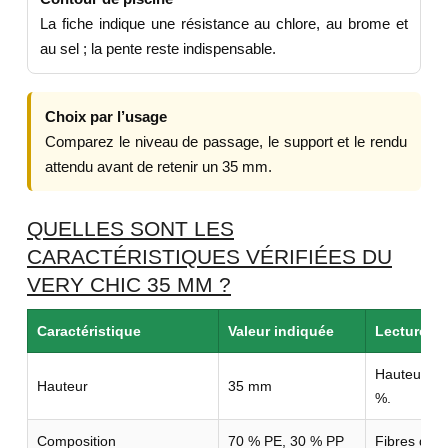
La fiche indique une résistance au chlore, au brome et
au sel ; la pente reste indispensable.
Choix par l’usage
Comparez le niveau de passage, le support et le rendu
attendu avant de retenir un 35 mm.
QUELLES SONT LES
CARACTÉRISTIQUES VÉRIFIÉES DU
VERY CHIC 35 MM ?
Caractéristique
Valeur indiquée
Lecture uti
Hauteur d
Hauteur
35 mm
%.
Composition
70 % PE, 30 % PP
Fibres droit