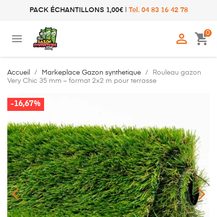
PACK ÉCHANTILLONS 1,00€
|
Tel. 04 83 16 42 78
0

shopping_cart
Accueil
Markeplace Gazon synthetique
Rouleau gazon
Very Chic 35 mm – format 2×2 m pour terrasse
-16,67%
-16,67%