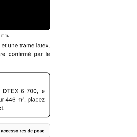
5 mm.
et une trame latex.
tre confirmé par le
e DTEX 6 700, le
our 446 m², placez
t.
s accessoires de pose