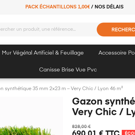
PACK ÉCHANTILLONS 1,00€
/
NOS DÉLAIS
RECHERC
Mur Végétal Artificiel & Feuillage
Accessoire Po
Canisse Brise Vue Pvc
n synthétique 35 mm 2×23 m – Very Chic / Lyon 46 m²
Gazon synthé
Very Chic / L
828,00 €
690,01 €
TTC
ÉCO