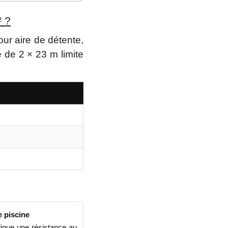
 ?
ur aire de détente,
 de 2 × 23 m limite
 piscine
dique une résistance au