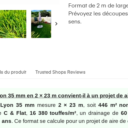
Format de 2 m de large
Prévoyez les découpes 
sens.

ls du produit
Trusted Shops Reviews
on 35 mm en 2 × 23 m convient-il à un projet de a
/ Lyon 35 mm
mesure
2 × 23 m
, soit
446 m² no
re
C & Flat
,
16 380 touffes/m²
, un drainage de
60
 ans
. Ce format se calcule pour un projet de aire de