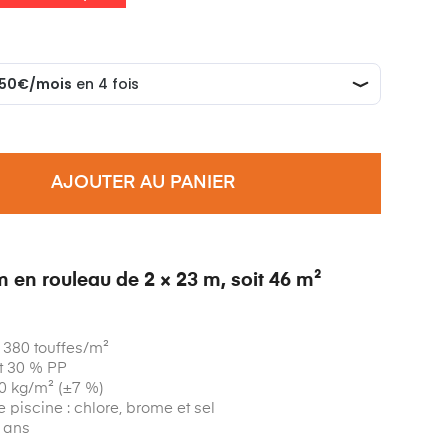
AJOUTER AU PANIER
 en rouleau de 2 × 23 m, soit 46 m²
6 380 touffes/m²
t 30 % PP
20 kg/m² (±7 %)
 piscine : chlore, brome et sel
7 ans