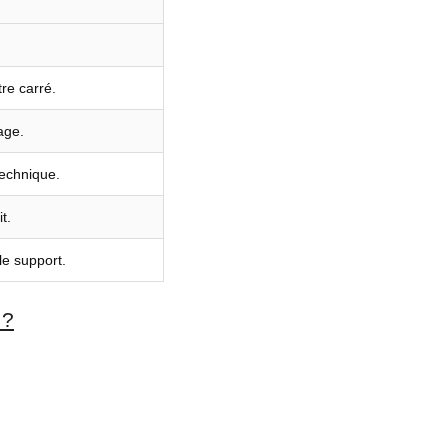
re carré.
age.
technique.
t.
le support.
 ?