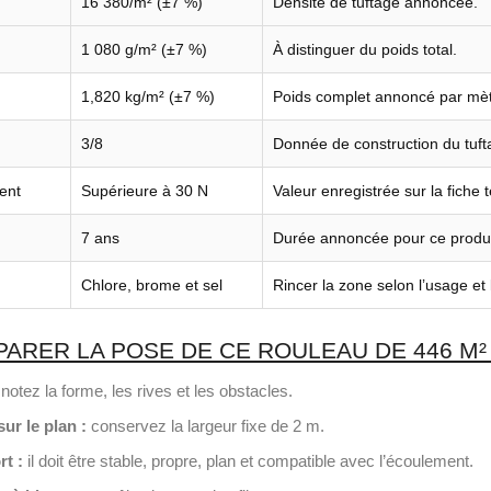
16 380/m² (±7 %)
Densité de tuftage annoncée.
1 080 g/m² (±7 %)
À distinguer du poids total.
1,820 kg/m² (±7 %)
Poids complet annoncé par mèt
3/8
Donnée de construction du tuft
ent
Supérieure à 30 N
Valeur enregistrée sur la fiche 
7 ans
Durée annoncée pour ce produi
Chlore, brome et sel
Rincer la zone selon l’usage et 
RER LA POSE DE CE ROULEAU DE 446 M²
notez la forme, les rives et les obstacles.
ur le plan :
conservez la largeur fixe de 2 m.
t :
il doit être stable, propre, plan et compatible avec l’écoulement.