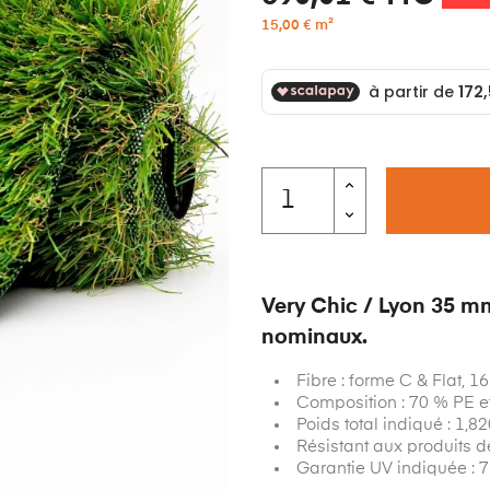
15,00 € m²
Very Chic / Lyon 35 mm
nominaux.
Fibre : forme C & Flat, 1
Composition : 70 % PE e
Poids total indiqué : 1,8
Résistant aux produits de
Garantie UV indiquée : 