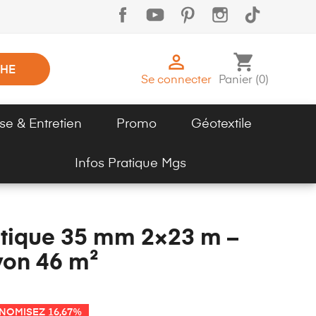

shopping_cart
HE
Se connecter
Panier
(
0
)
se & Entretien
Promo
Géotextile
Infos Pratique Mgs
tique 35 mm 2×23 m –
yon 46 m²
NOMISEZ 16,67%