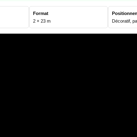
Format
Positionne
2 × 23 m
Décoratif, p