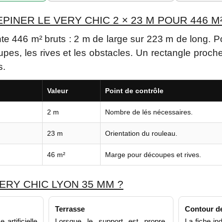
INER LE VERY CHIC 2 × 23 M POUR 446 M²
te 446 m² bruts : 2 m de large sur 223 m de long. Po
pes, les rives et les obstacles. Un rectangle proche
s.
Valeur
Point de contrôle
2 m
Nombre de lés nécessaires.
23 m
Orientation du rouleau.
46 m²
Marge pour découpes et rives.
ERY CHIC LYON 35 MM ?
Terrasse
Contour de
artificielle
Lorsque le support est propre,
La fiche in