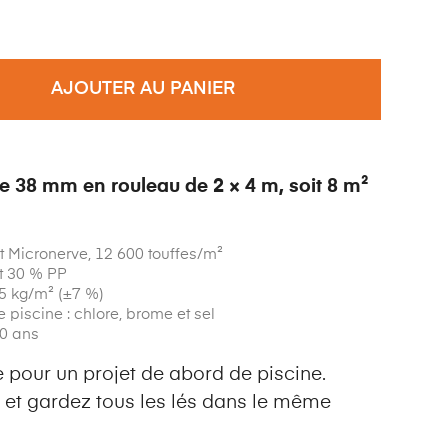
AJOUTER AU PANIER
e 38 mm en rouleau de 2 × 4 m, soit 8 m²
t Micronerve, 12 600 touffes/m²
t 30 % PP
35 kg/m² (±7 %)
 piscine : chlore, brome et sel
10 ans
 pour un projet de abord de piscine.
et gardez tous les lés dans le même