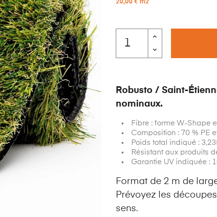
20,00 € m2
Robusto / Saint-Étienn
nominaux.
Fibre : forme W-Shape e
Composition : 70 % PE e
Poids total indiqué : 3,2
Résistant aux produits de
Garantie UV indiquée : 
Format de 2 m de large
Prévoyez les découpes 
sens.