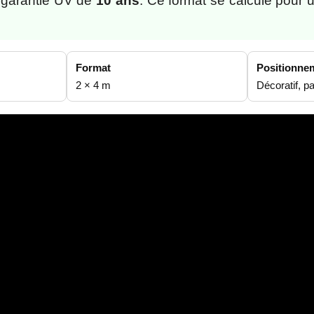
 garantie UV de
10 ans
. Ce format se calcule pour 
Format
Positionne
2 × 4 m
Décoratif, p