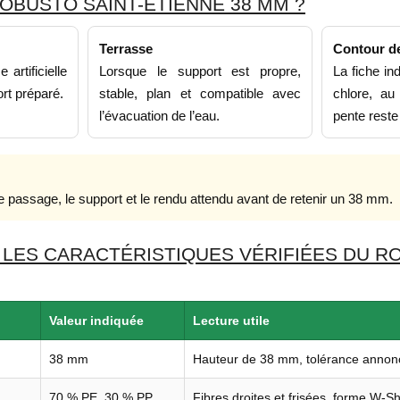
OBUSTO SAINT-ÉTIENNE 38 MM ?
Terrasse
Contour de
artificielle
Lorsque le support est propre,
La fiche in
rt préparé.
stable, plan et compatible avec
chlore, au
l’évacuation de l’eau.
pente reste
 passage, le support et le rendu attendu avant de retenir un 38 mm.
 LES CARACTÉRISTIQUES VÉRIFIÉES DU R
Valeur indiquée
Lecture utile
38 mm
Hauteur de 38 mm, tolérance annon
70 % PE, 30 % PP
Fibres droites et frisées, forme W-S