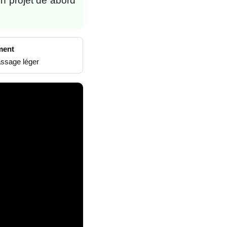
un projet de abord
ment
assage léger