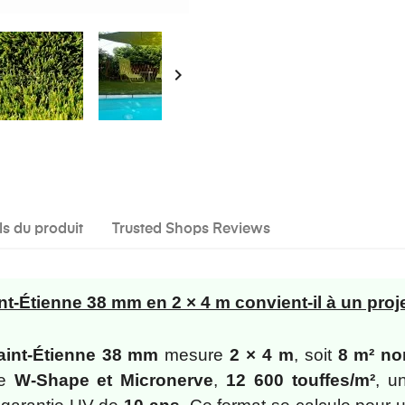

ls du produit
Trusted Shops Reviews
t-Étienne 38 mm en 2 × 4 m convient-il à un proj
aint-Étienne 38 mm
mesure
2 × 4 m
, soit
8 m² n
re
W-Shape et Micronerve
,
12 600 touffes/m²
, u