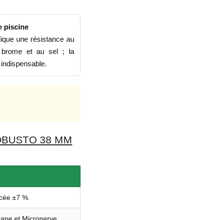
 piscine
dique une résistance au
 brome et au sel ; la
 indispensable.
OBUSTO 38 MM
cée ±7 %.
hape et Micronerve.