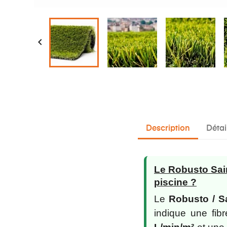

Description
Détai
Le Robusto Sain
piscine ?
Le
Robusto / S
indique une fib