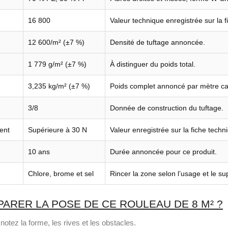
16 800
Valeur technique enregistrée sur la f
12 600/m² (±7 %)
Densité de tuftage annoncée.
1 779 g/m² (±7 %)
À distinguer du poids total.
3,235 kg/m² (±7 %)
Poids complet annoncé par mètre ca
3/8
Donnée de construction du tuftage.
ent
Supérieure à 30 N
Valeur enregistrée sur la fiche techn
10 ans
Durée annoncée pour ce produit.
Chlore, brome et sel
Rincer la zone selon l’usage et le su
RER LA POSE DE CE ROULEAU DE 8 M² ?
notez la forme, les rives et les obstacles.