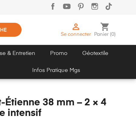

shopping_cart
HE
Se connecter
Panier
(
0
)
se & Entretien
Promo
Géotextile
Infos Pratique Mgs
-Étienne 38 mm – 2 × 4
e intensif