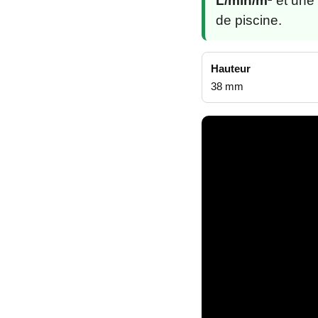
L/min/m²
et une
de piscine.
Hauteur
38 mm